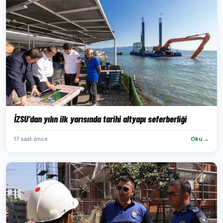
İZSU’dan yılın ilk yarısında tarihi altyapı seferberliği
17 saat önce
Oku →