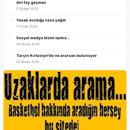
diri fay geçmez
17 Şubat 2023
4
Yasak avcılığa ceza yağdı
17 Ocak 2020
5
Sosyal medya bizim işimiz...
09 Nisan 2019
6
Tarçın Kırtasiye'de ne ararsan bulunuyor
02 Nisan 2019