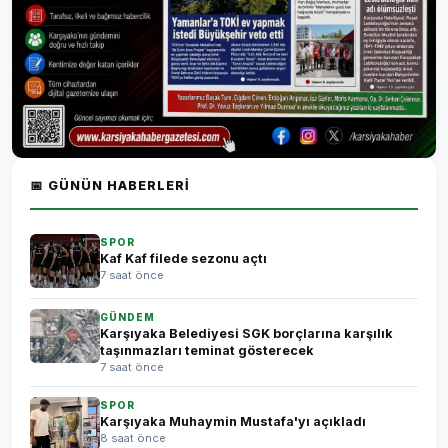
📅 GÜNÜN HABERLERI
SPOR
Kaf Kaf filede sezonu açtı
7 saat önce
GÜNDEM
Karşıyaka Belediyesi SGK borçlarına karşılık
taşınmazları teminat gösterecek
7 saat önce
SPOR
Karşıyaka Muhaymin Mustafa'yı açıkladı
8 saat önce