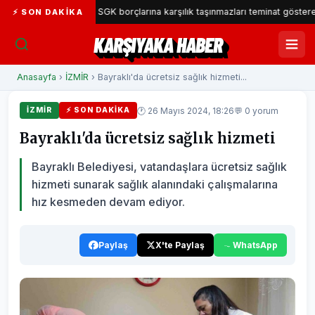
 Belediyesi SGK borçlarına karşılık taşınmazları teminat gösterecek
⚡ SON DAKIKA
KARŞIYAKA HABER
Anasayfa
›
İZMİR
› Bayraklı'da ücretsiz sağlık hizmeti...
🕐 26 Mayıs 2024, 18:26
💬 0 yorum
İZMİR
⚡ SON DAKIKA
Bayraklı'da ücretsiz sağlık hizmeti
Bayraklı Belediyesi, vatandaşlara ücretsiz sağlık
hizmeti sunarak sağlık alanındaki çalışmalarına
hız kesmeden devam ediyor.
Paylaş
X'te Paylaş
WhatsApp