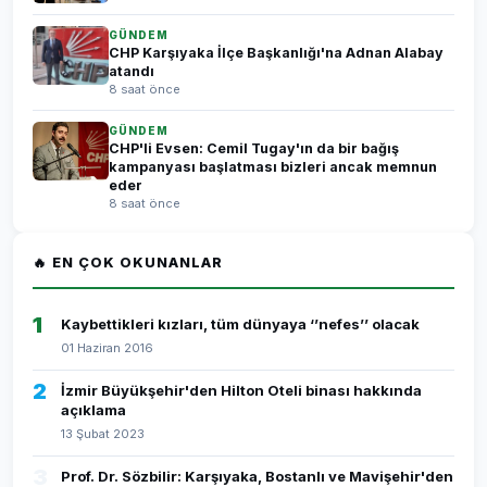
GÜNDEM
CHP Karşıyaka İlçe Başkanlığı'na Adnan Alabay
atandı
8 saat önce
GÜNDEM
CHP'li Evsen: Cemil Tugay'ın da bir bağış
kampanyası başlatması bizleri ancak memnun
eder
8 saat önce
🔥 EN ÇOK OKUNANLAR
1
Kaybettikleri kızları, tüm dünyaya ‘’nefes’’ olacak
01 Haziran 2016
2
İzmir Büyükşehir'den Hilton Oteli binası hakkında
açıklama
13 Şubat 2023
3
Prof. Dr. Sözbilir: Karşıyaka, Bostanlı ve Mavişehir'den