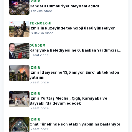
İZMİR
Çandarlı Cumhuriyet Meydanı açıldı
11 dakika önce
TEKNOLOJİ
İzmir'in kuzeyinde teknoloji üssü yükseliyor
16 dakika önce
GÜNDEM
Karşıyaka Belediyesi'ne 6. Başkan Yardımcısı...
5 saat önce
İZMİR
İzmir İtfaiyesi’ne 13,5 milyon Euro’luk teknoloji
yatırımı
8 saat önce
İZMİR
İzmir Yurttaş Meclisi; Çiğli, Karşıyaka ve
Bayraklı’da devam edecek
8 saat önce
İZMİR
Onat Tüneli'nde son etabın yapımına başlanıyor
8 saat önce