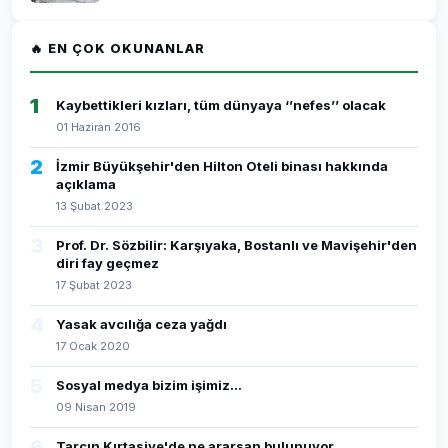
🔥 EN ÇOK OKUNANLAR
1
Kaybettikleri kızları, tüm dünyaya ‘’nefes’’ olacak
01 Haziran 2016
2
İzmir Büyükşehir'den Hilton Oteli binası hakkında
açıklama
13 Şubat 2023
3
Prof. Dr. Sözbilir: Karşıyaka, Bostanlı ve Mavişehir'den
diri fay geçmez
17 Şubat 2023
4
Yasak avcılığa ceza yağdı
17 Ocak 2020
5
Sosyal medya bizim işimiz...
09 Nisan 2019
6
Tarçın Kırtasiye'de ne ararsan bulunuyor