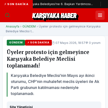
Karşıyaka Belediyesi'ne 6. Başkan Yardımcısı...
İzmir İtfai
⚡ SON DAKIKA
KARŞIYAKA HABER
Anasayfa
›
GÜNDEM
› Üyeler protesto için gelmeyince Karşıyaka
Belediye Meclisi t...
🕐 07 Mayıs 2026, 18:57
💬 0 yorum
GÜNDEM
⚡ SON DAKIKA
Üyeler protesto için gelmeyince
Karşıyaka Belediye Meclisi
toplanamadı!
Karşıyaka Belediye Meclisi’nin Mayıs ayı ikinci
oturumu, CHP'nin muhalefet meclis üyeleri ile Ak
Parti grubunun katılmaması nedeniyle
toplanamadı.
Site Yöneticisi