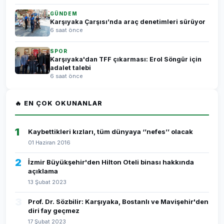
GÜNDEM
Karşıyaka Çarşısı’nda araç denetimleri sürüyor
6 saat önce
SPOR
Karşıyaka'dan TFF çıkarması: Erol Söngür için
adalet talebi
6 saat önce
🔥 EN ÇOK OKUNANLAR
1
Kaybettikleri kızları, tüm dünyaya ‘’nefes’’ olacak
01 Haziran 2016
2
İzmir Büyükşehir'den Hilton Oteli binası hakkında
açıklama
13 Şubat 2023
3
Prof. Dr. Sözbilir: Karşıyaka, Bostanlı ve Mavişehir'den
diri fay geçmez
17 Şubat 2023