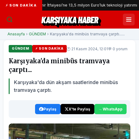
İzmir İtfaiyesi’ne 13,5 milyon Euro’luk teknoloji yatırımı
İ
⚡ SON DAKIKA
KARŞIYAKA HABER
Anasayfa
›
GÜNDEM
› Karşıyaka'da minibüs tramvaya çarptı......
🕐 21 Kasım 2024, 12:01
💬 0 yorum
GÜNDEM
⚡ SON DAKIKA
Karşıyaka'da minibüs tramvaya
çarptı...
Karşıyaka'da dün akşam saatlerinde minibüs
tramvaya çarptı.
Paylaş
X'te Paylaş
WhatsApp