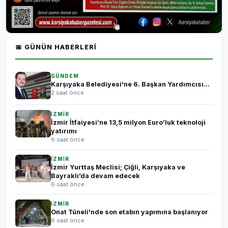
📅 GÜNÜN HABERLERI
GÜNDEM
Karşıyaka Belediyesi'ne 6. Başkan Yardımcısı...
2 saat önce
İZMİR
İzmir İtfaiyesi’ne 13,5 milyon Euro’luk teknoloji
yatırımı
6 saat önce
İZMİR
İzmir Yurttaş Meclisi; Çiğli, Karşıyaka ve
Bayraklı’da devam edecek
6 saat önce
İZMİR
Onat Tüneli'nde son etabın yapımına başlanıyor
6 saat önce