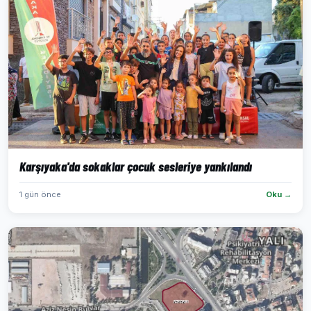
Karşıyaka'da sokaklar çocuk sesleriye yankılandı
1 gün önce
Oku →