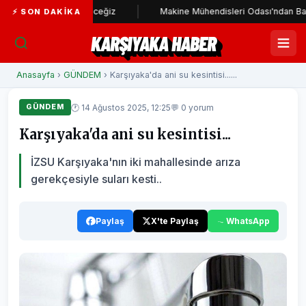
ayata geçireceğiz
Makine Mühendisleri Odası'ndan Başkan Ünsal'a
⚡ SON DAKIKA
KARŞIYAKA HABER
Anasayfa
›
GÜNDEM
› Karşıyaka'da ani su kesintisi......
🕐 14 Ağustos 2025, 12:25
💬 0 yorum
GÜNDEM
Karşıyaka'da ani su kesintisi...
İZSU Karşıyaka'nın iki mahallesinde arıza
gerekçesiyle suları kesti..
Paylaş
X'te Paylaş
WhatsApp