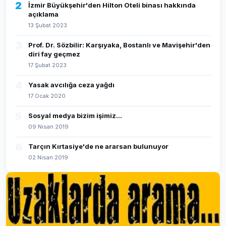
2
İzmir Büyükşehir'den Hilton Oteli binası hakkında
açıklama
13 Şubat 2023
3
Prof. Dr. Sözbilir: Karşıyaka, Bostanlı ve Mavişehir'den
diri fay geçmez
17 Şubat 2023
4
Yasak avcılığa ceza yağdı
17 Ocak 2020
5
Sosyal medya bizim işimiz...
09 Nisan 2019
6
Tarçın Kırtasiye'de ne ararsan bulunuyor
02 Nisan 2019