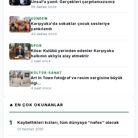
Ünsal'a yanıt: Gerçekleri çarpıtamazsınız
39 dakika önce
GÜNDEM
Karşıyaka'da sokaklar çocuk sesleriye
yankılandı
44 dakika önce
SPOR
Köse: Kulübü yerinden edenler Karşıyaka
halkının aklıyla alay etmektir
2 saat önce
KÜLTÜR-SANAT
Art In Town fotoğraf ve resim sergisine büyük
ilgi...
4 saat önce
🔥 EN ÇOK OKUNANLAR
1
Kaybettikleri kızları, tüm dünyaya ‘’nefes’’ olacak
01 Haziran 2016