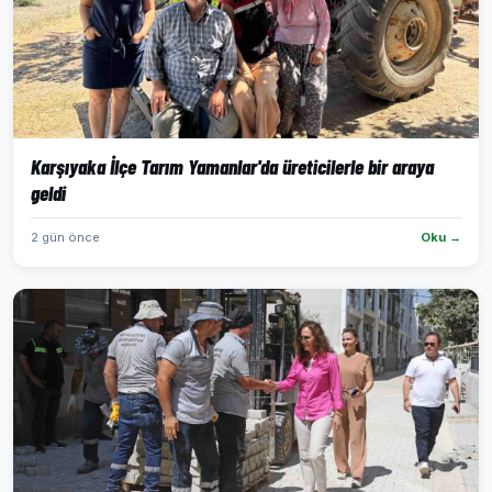
Karşıyaka İlçe Tarım Yamanlar'da üreticilerle bir araya
geldi
2 gün önce
Oku →