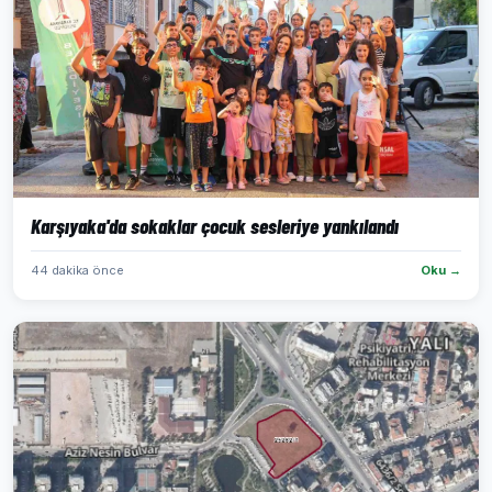
Karşıyaka'da sokaklar çocuk sesleriye yankılandı
44 dakika önce
Oku →