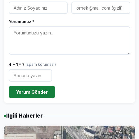
Yorumunuz *
4 + 1 = ?
(spam koruması)
Yorum Gönder
İlgili Haberler