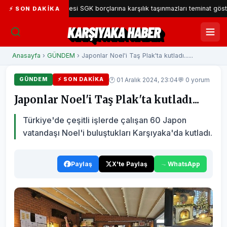
yaka Belediyesi SGK borçlarına karşılık taşınmazları teminat gösterecek
⚡ SON DAKIKA
KARŞIYAKA HABER
Anasayfa
›
GÜNDEM
› Japonlar Noel'i Taş Plak'ta kutladı......
🕐 01 Aralık 2024, 23:04
💬 0 yorum
GÜNDEM
⚡ SON DAKIKA
Japonlar Noel'i Taş Plak'ta kutladı...
Türkiye'de çeşitli işlerde çalışan 60 Japon
vatandaşı Noel'i buluştukları Karşıyaka'da kutladı.
Paylaş
X'te Paylaş
WhatsApp