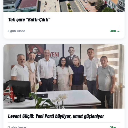
Tek çare “Battı-Çıktı”
1 gün önce
Oku →
Levent Güçlü: Yeni Parti büyüyor, umut güçleniyor
3 gün önce
Oku →