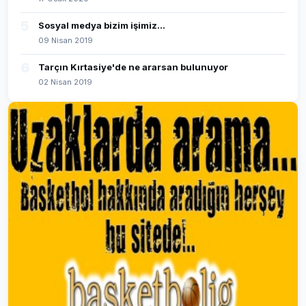
5
Sosyal medya bizim işimiz...
09 Nisan 2019
6
Tarçın Kırtasiye'de ne ararsan bulunuyor
02 Nisan 2019