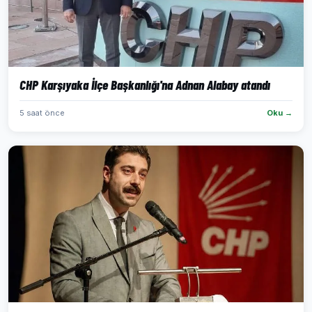
CHP Karşıyaka İlçe Başkanlığı'na Adnan Alabay atandı
5 saat önce
Oku →