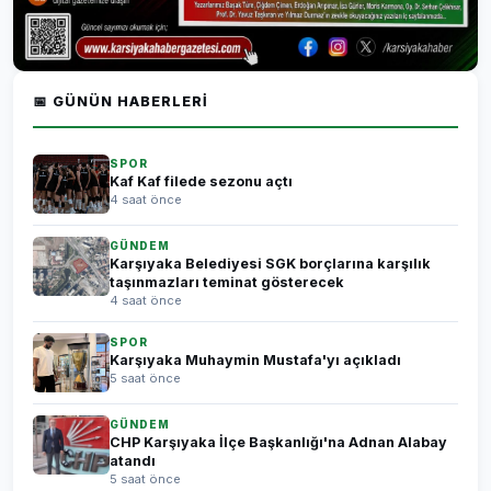
📅 GÜNÜN HABERLERI
SPOR
Kaf Kaf filede sezonu açtı
4 saat önce
GÜNDEM
Karşıyaka Belediyesi SGK borçlarına karşılık
taşınmazları teminat gösterecek
4 saat önce
SPOR
Karşıyaka Muhaymin Mustafa'yı açıkladı
5 saat önce
GÜNDEM
CHP Karşıyaka İlçe Başkanlığı'na Adnan Alabay
atandı
5 saat önce