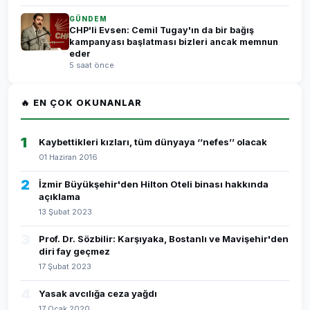
GÜNDEM
CHP'li Evsen: Cemil Tugay'ın da bir bağış
kampanyası başlatması bizleri ancak memnun
eder
5 saat önce
🔥 EN ÇOK OKUNANLAR
1
Kaybettikleri kızları, tüm dünyaya ‘’nefes’’ olacak
01 Haziran 2016
2
İzmir Büyükşehir'den Hilton Oteli binası hakkında
açıklama
13 Şubat 2023
3
Prof. Dr. Sözbilir: Karşıyaka, Bostanlı ve Mavişehir'den
diri fay geçmez
17 Şubat 2023
4
Yasak avcılığa ceza yağdı
17 Ocak 2020