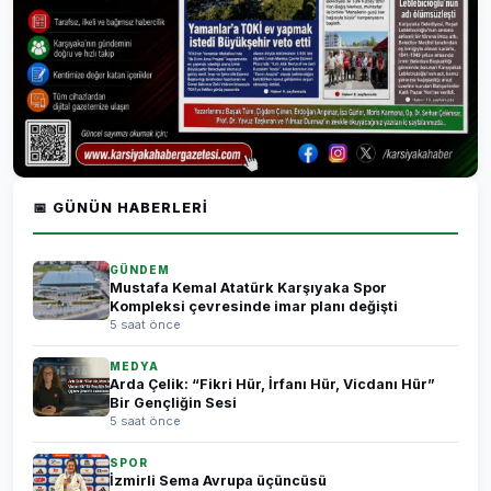
📅 GÜNÜN HABERLERI
GÜNDEM
Mustafa Kemal Atatürk Karşıyaka Spor
Kompleksi çevresinde imar planı değişti
5 saat önce
MEDYA
Arda Çelik: “Fikri Hür, İrfanı Hür, Vicdanı Hür”
Bir Gençliğin Sesi
5 saat önce
SPOR
İzmirli Sema Avrupa üçüncüsü