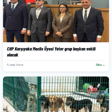
CHP Karşıyaka Meclis Üyesi Yeter grup başkan vekili
olacak
5 saat önce
Oku →