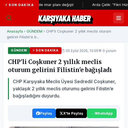
i çevresinde imar planı değişti
Arda Çelik: “Fikri Hür, İrfanı Hü
⚡ SON DAKIKA
KARŞIYAKA HABER
Anasayfa
›
GÜNDEM
› CHP'li Coşkuner 2 yıllık meclis oturum
gelirini Filistin'e b...
🕐 05 Eylül 2025, 13:05
💬 0 yorum
GÜNDEM
⚡ SON DAKIKA
CHP'li Coşkuner 2 yıllık meclis
oturum gelirini Filistin'e bağışladı
CHP Karşıyaka Meclis Üyesi Sedredil Coşkuner,
yaklaşık 2 yıllık meclis oturumu gelirini Filistin’e
bağışladığını duyurdu.
Paylaş
X'te Paylaş
WhatsApp