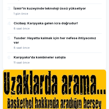
3
İzmir'in kuzeyinde teknoloji üssü yükseliyor
1 gün önce
4
Cicibaş: Karşıyaka gelen icra doğrudur!
8 saat önce
5
Tusder: Hayatta kalmak için her nefese ihtiyacımız
var
8 saat önce
6
Karşıyaka'da kombineler satışta
11 saat önce