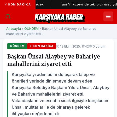
niden incelenecek
İzmir'in kuzeyinde teknoloji üssü yükseliyor
⚡ SON DAKIKA
KARŞIYAKA HABER
Anasayfa
›
GÜNDEM
› Başkan Ünsal Alaybey ve Bahariye
mahallerini ziyaret etti...
🕐 13 Ekim 2025, 11:42
💬 0 yorum
GÜNDEM
⚡ SON DAKIKA
Başkan Ünsal Alaybey ve Bahariye
mahallerini ziyaret etti
Karşıyaka’yı adım adım dolaşarak talep ve
önerileri yerinde dinlemeye devam eden
Karşıyaka Belediye Başkanı Yıldız Ünsal, Alaybey
ve Bahariye mahallelerini ziyaret etti.
Vatandaşların ve esnafın sıcak ilgisiyle karşılanan
Ünsal, muhtarlar ile de bir araya gelerek
ihtiyaçları değerlendirdi.