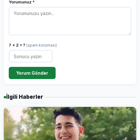
Yorumunuz *
7 + 2 = ?
(spam koruması)
Yorum Gönder
İlgili Haberler