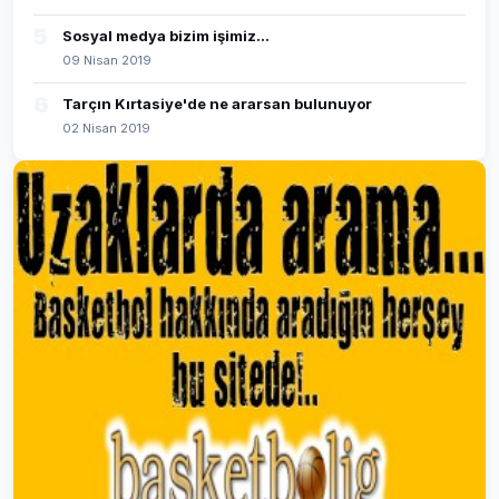
5
Sosyal medya bizim işimiz...
09 Nisan 2019
6
Tarçın Kırtasiye'de ne ararsan bulunuyor
02 Nisan 2019