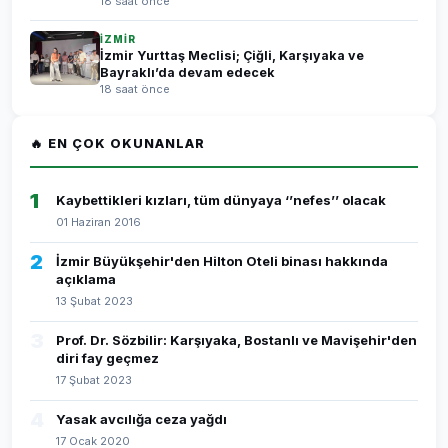
18 saat önce
İZMİR
İzmir Yurttaş Meclisi; Çiğli, Karşıyaka ve
Bayraklı’da devam edecek
18 saat önce
🔥 EN ÇOK OKUNANLAR
1
Kaybettikleri kızları, tüm dünyaya ‘’nefes’’ olacak
01 Haziran 2016
2
İzmir Büyükşehir'den Hilton Oteli binası hakkında
açıklama
13 Şubat 2023
3
Prof. Dr. Sözbilir: Karşıyaka, Bostanlı ve Mavişehir'den
diri fay geçmez
17 Şubat 2023
4
Yasak avcılığa ceza yağdı
17 Ocak 2020