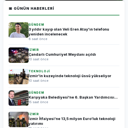
📅 GÜNÜN HABERLERI
GÜNDEM
3 yıldır kayıp olan Veli Eren Atay'ın telefonu
yeniden incelenecek
8 saat önce
İZMİR
Çandarlı Cumhuriyet Meydanı açıldı
10 saat önce
TEKNOLOJİ
İzmir'in kuzeyinde teknoloji üssü yükseliyor
10 saat önce
GÜNDEM
Karşıyaka Belediyesi'ne 6. Başkan Yardımcısı...
15 saat önce
İZMİR
İzmir İtfaiyesi’ne 13,5 milyon Euro’luk teknoloji
yatırımı