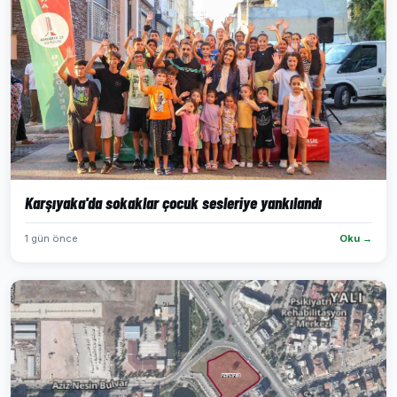
Karşıyaka'da sokaklar çocuk sesleriye yankılandı
1 gün önce
Oku →