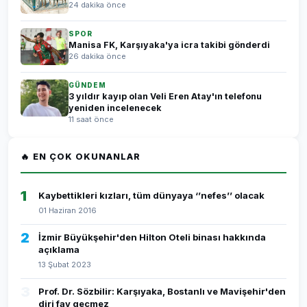
24 dakika önce
SPOR
Manisa FK, Karşıyaka'ya icra takibi gönderdi
26 dakika önce
GÜNDEM
3 yıldır kayıp olan Veli Eren Atay'ın telefonu
yeniden incelenecek
11 saat önce
🔥 EN ÇOK OKUNANLAR
1
Kaybettikleri kızları, tüm dünyaya ‘’nefes’’ olacak
01 Haziran 2016
2
İzmir Büyükşehir'den Hilton Oteli binası hakkında
açıklama
13 Şubat 2023
3
Prof. Dr. Sözbilir: Karşıyaka, Bostanlı ve Mavişehir'den
diri fay geçmez