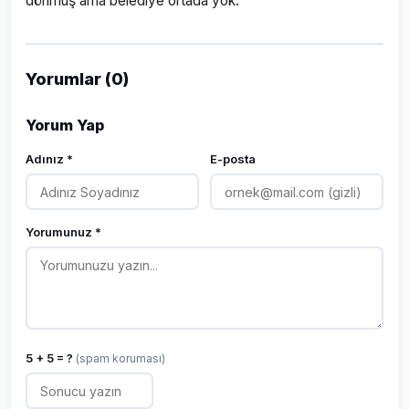
dönmüş ama belediye ortada yok."
Yorumlar (0)
Yorum Yap
Adınız *
E-posta
Yorumunuz *
5 + 5 = ?
(spam koruması)