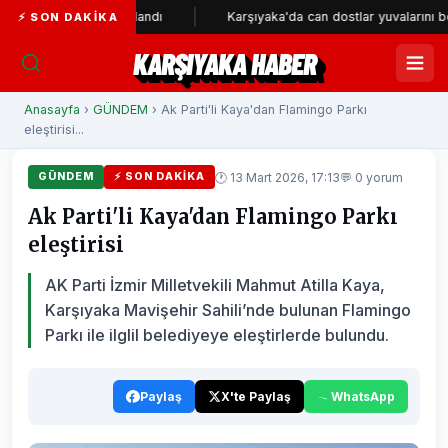
tresi tamamlandı
Karşıyaka'da can dostlar yuvalarını bekliyor
⚡ SON DAKIKA
KARŞIYAKA HABER
Anasayfa
›
GÜNDEM
› Ak Parti'li Kaya'dan Flamingo Parkı
eleştirisi...
🕐 13 Mart 2026, 17:13
💬 0 yorum
GÜNDEM
⚡ SON DAKIKA
Ak Parti'li Kaya'dan Flamingo Parkı
eleştirisi
AK Parti İzmir Milletvekili Mahmut Atilla Kaya,
Karşıyaka Mavişehir Sahili’nde bulunan Flamingo
Parkı ile ilglil belediyeye eleştirlerde bulundu.
Paylaş
X'te Paylaş
WhatsApp