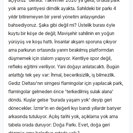
açıyoruz' denildi. Takvimler 2026'ya geldi; ortada park
yok ama şantiyesi dimdik ayakta. Sahildeki bir parkı 4
yıldır bitiremeyen bir yerel yönetim anlayışından
bahsediyoruz. Şaka gibi değil mi? Üstelik burası öyle
kuytu bir köşe de değil; Mavişehir sahilinin en yoğun
yürüyüş ve koşu hattı. İnsanlar akşam sporuna çıkıyor
ama parkurun ortasında yarım bırakılmış platformdan
düşmemek için slalom yapıyor. Kentliye spor değil,
refleks eğitimi veriliyor. Yani doğayı anlatacaktı. Bugün
anlattığı tek şey var: İhmal, beceriksizlik, iş bilmezlik.
Gediz Deltası'nın simgesi flamingolar için yapılacak park,
flamingolar gelmeden önce 'terkedilmiş sulak alana'
döndü. Kuşlar gelse 'burada yaşam yok' deyip geri
dönecekler. İzmir'in en değerli kıyı bandı yıllardır bariyer
arkasında tutuluyor. Açılış tarihi yok, açıklama yok ama
tabela orada duruyor: Doğa Parkı. Evet, doğa geri