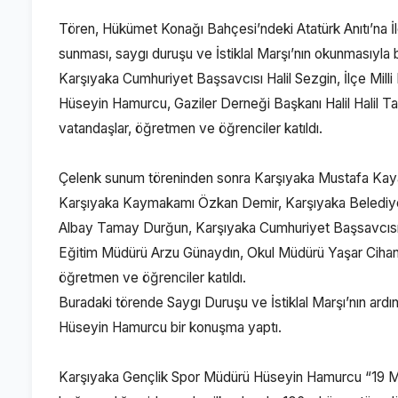
Tören, Hükümet Konağı Bahçesi’ndeki Atatürk Anıtı’na 
sunması, saygı duruşu ve İstiklal Marşı’nın okunmasıyla 
Karşıyaka Cumhuriyet Başsavcısı Halil Sezgin, İlçe Mill
Hüseyin Hamurcu, Gaziler Derneği Başkanı Halil Halil Taşç
vatandaşlar, öğretmen ve öğrenciler katıldı.
Çelenk sunum töreninden sonra Karşıyaka Mustafa Kaya 
Karşıyaka Kaymakamı Özkan Demir, Karşıyaka Belediye 
Albay Tamay Durğun, Karşıyaka Cumhuriyet Başsavcısı 
Eğitim Müdürü Arzu Günaydın, Okul Müdürü Yaşar Cihan Üna
öğretmen ve öğrenciler katıldı.
Buradaki törende Saygı Duruşu ve İstiklal Marşı’nın ar
Hüseyin Hamurcu bir konuşma yaptı.
Karşıyaka Gençlik Spor Müdürü Hüseyin Hamurcu “19 Mayı