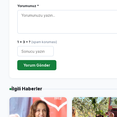
Yorumunuz *
1 + 3 = ?
(spam koruması)
Yorum Gönder
İlgili Haberler