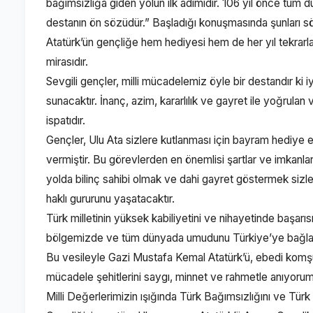
bağımsızlığa giden yolun ilk adımıdır. 106 yıl önce tüm d
destanın ön sözüdür.” Başladığı konuşmasında şunları s
Atatürk’ün gençliğe hem hediyesi hem de her yıl tekrarla
mirasıdır.
Sevgili gençler, milli mücadelemiz öyle bir destandır ki iy
sunacaktır. İnanç, azim, kararlılık ve gayret ile yoğrulan
ispatıdır.
Gençler, Ulu Ata sizlere kutlanması için bayram hediye e
vermiştir. Bu görevlerden en önemlisi şartlar ve imkan
yolda bilinç sahibi olmak ve dahi gayret göstermek sizle
haklı gururunu yaşatacaktır.
Türk milletinin yüksek kabiliyetini ve nihayetinde başar
bölgemizde ve tüm dünyada umudunu Türkiye’ye bağlam
Bu vesileyle Gazi Mustafa Kemal Atatürk’ü, ebedi komş
mücadele şehitlerini saygı, minnet ve rahmetle anıyorum
Milli Değerlerimizin ışığında Türk Bağımsızlığını ve Tü