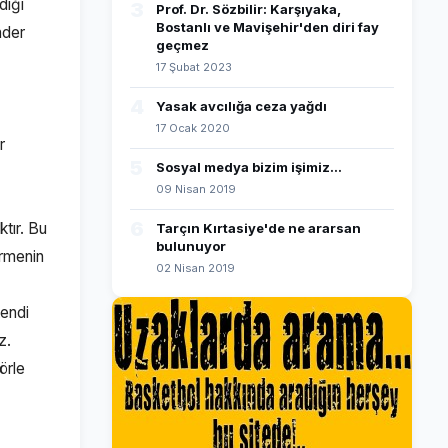
diği
3
Prof. Dr. Sözbilir: Karşıyaka,
Bostanlı ve Mavişehir'den diri fay
nder
geçmez
17 Şubat 2023
4
Yasak avcılığa ceza yağdı
17 Ocak 2020
r
5
Sosyal medya bizim işimiz...
09 Nisan 2019
6
tır. Bu
Tarçın Kırtasiye'de ne ararsan
bulunuyor
irmenin
02 Nisan 2019
kendi
iz.
örle