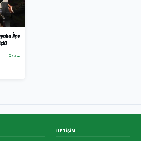
ıyaka İlçe
çlü
Oku →
İLETIŞIM