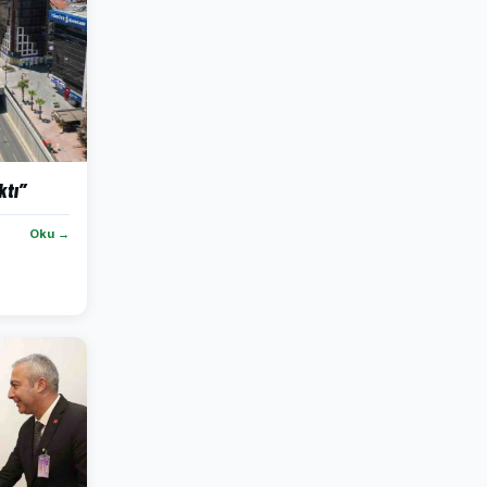
ktı”
Oku →