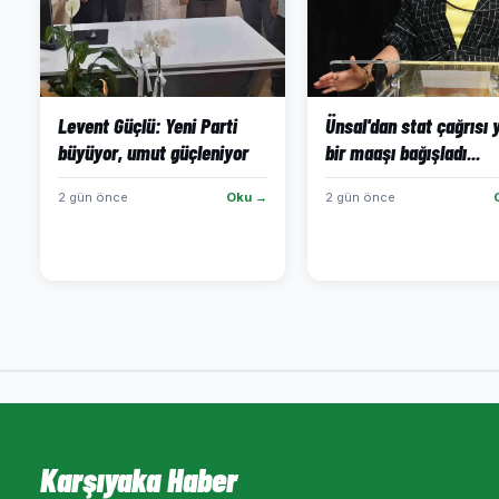
Levent Güçlü: Yeni Parti
Ünsal'dan stat çağrısı y
büyüyor, umut güçleniyor
bir maaşı bağışladı...
2 gün önce
Oku →
2 gün önce
Karşıyaka Haber