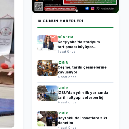
📅 GÜNÜN HABERLERI
GÜNDEM
Karşıyaka’da stadyum
tartışması büyüyor...
1 saat önce
İZMİR
Çeşme, tarihi çeşmelerine
kavuşuyor
4 saat önce
İZMİR
İZSU’dan yılın ilk yarısında
tarihi altyapı seferberliği
4 saat önce
İZMİR
Bayraklı'da inşaatlara sıkı
denetim
4 saat önce