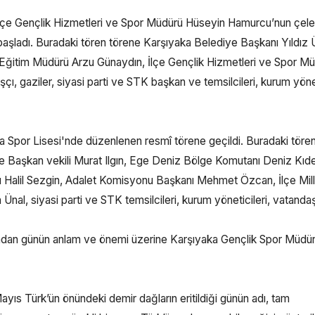
İlçe Gençlik Hizmetleri ve Spor Müdürü Hüseyin Hamurcu’nun çel
başladı. Buradaki tören törene Karşıyaka Belediye Başkanı Yıldız 
i Eğitim Müdürü Arzu Günaydın, İlçe Gençlik Hizmetleri ve Spor M
ı, gaziler, siyasi parti ve STK başkan ve temsilcileri, kurum yönet
Spor Lisesi'nde düzenlenen resmî törene geçildi. Buradaki töre
Başkan vekili Murat Ilgın, Ege Deniz Bölge Komutanı Deniz Kıd
Halil Sezgin, Adalet Komisyonu Başkanı Mehmet Özcan, İlçe Mill
l, siyasi parti ve STK temsilcileri, kurum yöneticileri, vatandaş
dından günün anlam ve önemi üzerine Karşıyaka Gençlik Spor Müdü
s Türk’ün önündeki demir dağların eritildiği günün adı, tam