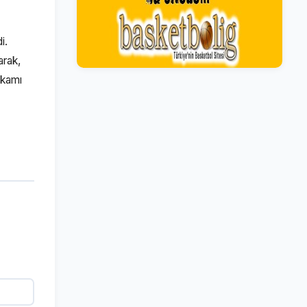
i.
arak,
akamı