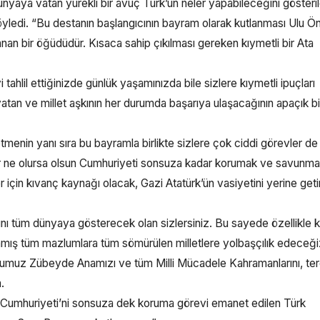
ünyaya vatan yürekli bir avuç Türk’ün neler yapabileceğini gösteril
öyledi. “Bu destanın başlangıcının bayram olarak kutlanması Ulu Ö
nan bir öğüdüdür. Kısaca sahip çıkılması gereken kıymetli bir Ata
i tahlil ettiğinizde günlük yaşamınızda bile sizlere kıymetli ipuçları
 vatan ve millet aşkının her durumda başarıya ulaşacağının apaçık bi
tmenin yanı sıra bu bayramla birlikte sizlere çok ciddi görevler de
lar ne olursa olsun Cumhuriyeti sonsuza kadar korumak ve savunmak
r için kıvanç kaynağı olacak, Gazi Atatürk’ün vasiyetini yerine get
ısını tüm dünyaya gösterecek olan sizlersiniz. Bu sayede özellikle 
ış tüm mazlumlara tüm sömürülen milletlere yolbaşçılık edeceğ
umuz Zübeyde Anamızı ve tüm Milli Mücadele Kahramanlarını, ter
.
rk Cumhuriyeti’ni sonsuza dek koruma görevi emanet edilen Türk