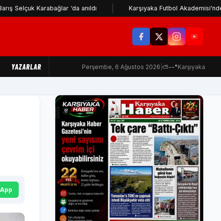
k Karabağlar ‘da anıldı
Karşıyaka Futbol Akademisi'nden İzmir Bü
YAZARLAR
Perşembe, 6 Ağustos 2026
|
⛅
--°
Karşıyaka
sApp