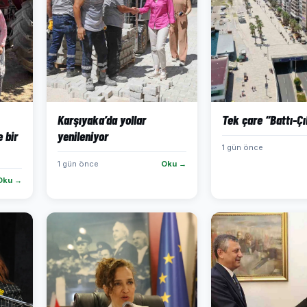
Karşıyaka’da yollar
Tek çare “Battı-Çı
 bir
yenileniyor
1 gün önce
1 gün önce
Oku →
Oku →