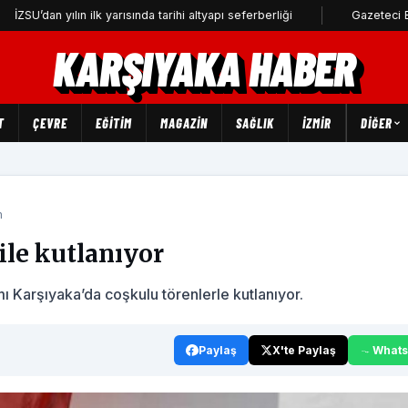
 yılın ilk yarısında tarihi altyapı seferberliği
Gazeteci Barış Selçu
KARŞIYAKA HABER
T
ÇEVRE
EĞİTİM
MAGAZİN
SAĞLIK
İZMİR
DIĞER
m
ile kutlanıyor
 Karşıyaka’da coşkulu törenlerle kutlanıyor.
Paylaş
X'te Paylaş
What