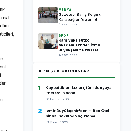
enk
MEDYA
Gazeteci Barış Selçuk
Ünsal,
Karabağlar ‘da anıldı
4 saat önce
üdürü
icileri,
SPOR
Karşıyaka Futbol
Akademisi'nden İzmir
Büyükşehir'e ziyaret
4 saat önce
ne
emli
🔥 EN ÇOK OKUNANLAR
i
lar,
1
Kaybettikleri kızları, tüm dünyaya
‘’nefes’’ olacak
rü
01 Haziran 2016
2
İzmir Büyükşehir'den Hilton Oteli
binası hakkında açıklama
13 Şubat 2023