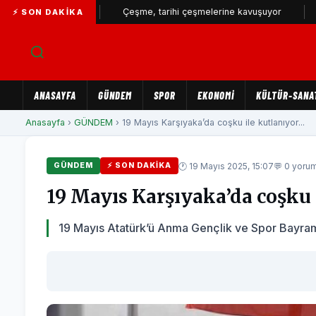
yüyor...
Çeşme, tarihi çeşmelerine kavuşuyor
İZSU’dan
⚡ SON DAKIKA
ANASAYFA
GÜNDEM
SPOR
EKONOMİ
KÜLTÜR-SANA
Anasayfa
›
GÜNDEM
› 19 Mayıs Karşıyaka’da coşku ile kutlanıyor...
🕐 19 Mayıs 2025, 15:07
💬 0 yoru
GÜNDEM
⚡ SON DAKIKA
19 Mayıs Karşıyaka’da coşku 
19 Mayıs Atatürk’ü Anma Gençlik ve Spor Bayramı