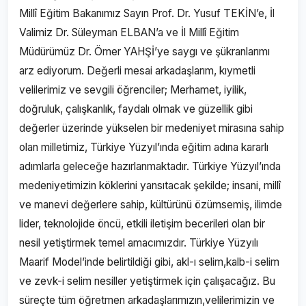
Millî Eğitim Bakanımız Sayın Prof. Dr. Yusuf TEKİN’e, İl
Valimiz Dr. Süleyman ELBAN’a ve İl Millî Eğitim
Müdürümüz Dr. Ömer YAHŞİ’ye saygı ve şükranlarımı
arz ediyorum. Değerli mesai arkadaşlarım, kıymetli
velilerimiz ve sevgili öğrenciler; Merhamet, iyilik,
doğruluk, çalışkanlık, faydalı olmak ve güzellik gibi
değerler üzerinde yükselen bir medeniyet mirasına sahip
olan milletimiz, Türkiye Yüzyıl’ında eğitim adına kararlı
adımlarla geleceğe hazırlanmaktadır. Türkiye Yüzyıl’ında
medeniyetimizin köklerini yansıtacak şekilde; insani, millî
ve manevi değerlere sahip, kültürünü özümsemiş, ilimde
lider, teknolojide öncü, etkili iletişim becerileri olan bir
nesil yetiştirmek temel amacımızdır. Türkiye Yüzyılı
Maarif Model’inde belirtildiği gibi, akl-ı selim,kalb-i selim
ve zevk-i selim nesiller yetiştirmek için çalışacağız. Bu
süreçte tüm öğretmen arkadaşlarımızın,velilerimizin ve