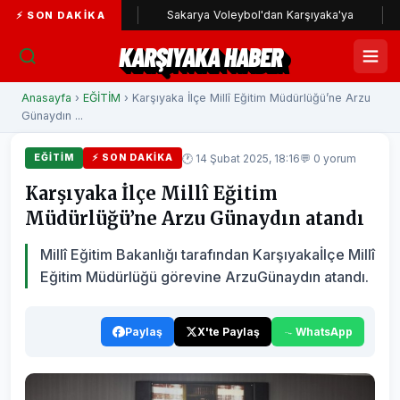
yaka yolunda
Sakarya Voleybol'dan Karşıyaka'ya
Karşı
⚡ SON DAKIKA
KARŞIYAKA HABER
Anasayfa
›
EĞİTİM
› Karşıyaka İlçe Millî Eğitim Müdürlüğü’ne Arzu
Günaydın ...
🕐 14 Şubat 2025, 18:16
💬 0 yorum
EĞİTİM
⚡ SON DAKIKA
Karşıyaka İlçe Millî Eğitim
Müdürlüğü’ne Arzu Günaydın atandı
Millî Eğitim Bakanlığı tarafından Karşıyakaİlçe Millî
Eğitim Müdürlüğü görevine ArzuGünaydın atandı.
Paylaş
X'te Paylaş
WhatsApp