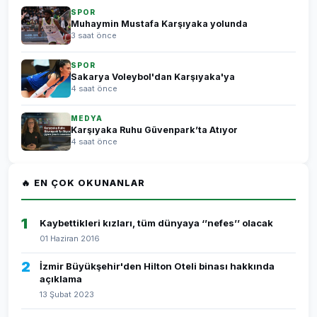
SPOR
Muhaymin Mustafa Karşıyaka yolunda
3 saat önce
SPOR
Sakarya Voleybol'dan Karşıyaka'ya
4 saat önce
MEDYA
Karşıyaka Ruhu Güvenpark’ta Atıyor
4 saat önce
🔥 EN ÇOK OKUNANLAR
1
Kaybettikleri kızları, tüm dünyaya ‘’nefes’’ olacak
01 Haziran 2016
2
İzmir Büyükşehir'den Hilton Oteli binası hakkında
açıklama
13 Şubat 2023