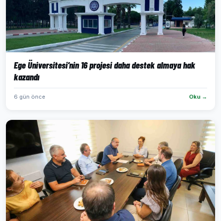
Ege Üniversitesi’nin 16 projesi daha destek almaya hak
kazandı
6 gün önce
Oku →