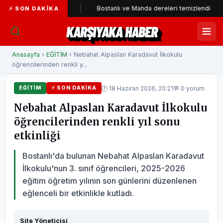
'ye katıldı
Bostanlı ve Manda dereleri temizlendi
Alab
⚡ SON DAKIKA
KARŞIYAKA HABER
Anasayfa
›
EĞİTİM
› Nebahat Alpaslan Karadavut İlkokulu
öğrencilerinden renkli y...
🕐 18 Haziran 2026, 20:21
💬 0 yorum
EĞİTİM
⚡ SON DAKIKA
Nebahat Alpaslan Karadavut İlkokulu
öğrencilerinden renkli yıl sonu
etkinliği
Bostanlı'da bulunan Nebahat Alpaslan Karadavut
İlkokulu'nun 3. sınıf öğrencileri, 2025-2026
eğitim öğretim yılının son günlerini düzenlenen
eğlenceli bir etkinlikle kutladı.
Site Yöneticisi