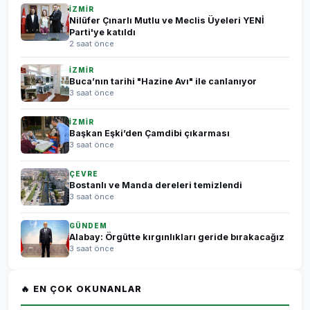
İZMİR
Nilüfer Çınarlı Mutlu ve Meclis Üyeleri YENİ
Parti'ye katıldı
2 saat önce
İZMİR
Buca’nın tarihi "Hazine Avı" ile canlanıyor
3 saat önce
İZMİR
Başkan Eşki’den Çamdibi çıkarması
3 saat önce
ÇEVRE
Bostanlı ve Manda dereleri temizlendi
3 saat önce
GÜNDEM
Alabay: Örgütte kırgınlıkları geride bırakacağız
3 saat önce
🔥 EN ÇOK OKUNANLAR