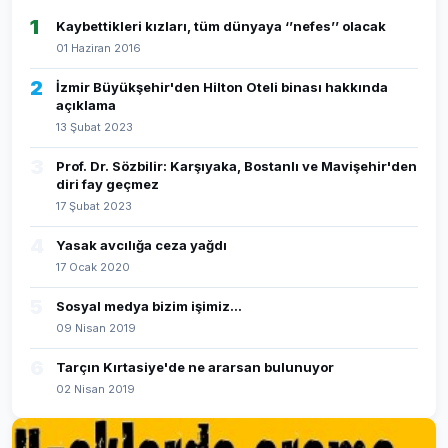
1
Kaybettikleri kızları, tüm dünyaya ‘’nefes’’ olacak
01 Haziran 2016
2
İzmir Büyükşehir'den Hilton Oteli binası hakkında
açıklama
13 Şubat 2023
3
Prof. Dr. Sözbilir: Karşıyaka, Bostanlı ve Mavişehir'den
diri fay geçmez
17 Şubat 2023
4
Yasak avcılığa ceza yağdı
17 Ocak 2020
5
Sosyal medya bizim işimiz...
09 Nisan 2019
6
Tarçın Kırtasiye'de ne ararsan bulunuyor
02 Nisan 2019