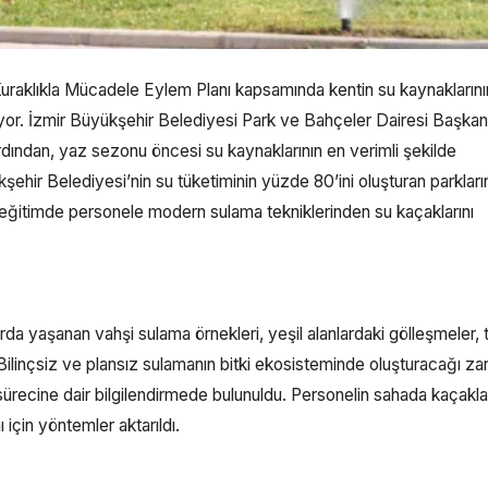
uraklıkla Mücadele Eylem Planı kapsamında kentin su kaynaklarını
diyor. İzmir Büyükşehir Belediyesi Park ve Bahçeler Dairesi Başkanl
ından, yaz sezonu öncesi su kaynaklarının en verimli şekilde
şehir Belediyesi’nin su tüketiminin yüzde 80’ini oluşturan parkları
eğitimde personele modern sulama tekniklerinden su kaçaklarını
a yaşanan vahşi sulama örnekleri, yeşil alanlardaki gölleşmeler, 
 Bilinçsiz ve plansız sulamanın bitki ekosisteminde oluşturacağı zar
ma sürecine dair bilgilendirmede bulunuldu. Personelin sahada kaçakla
 için yöntemler aktarıldı.