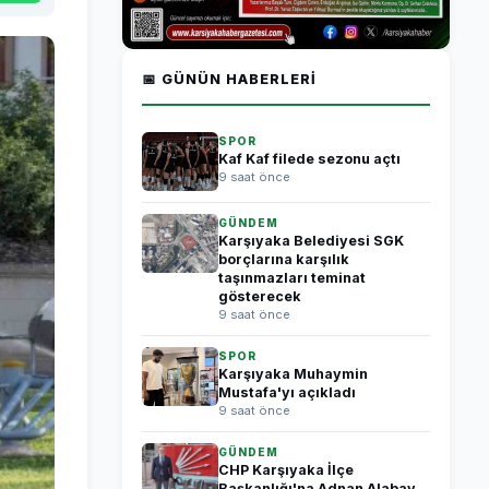
📅 GÜNÜN HABERLERI
SPOR
Kaf Kaf filede sezonu açtı
9 saat önce
GÜNDEM
Karşıyaka Belediyesi SGK
borçlarına karşılık
taşınmazları teminat
gösterecek
9 saat önce
SPOR
Karşıyaka Muhaymin
Mustafa'yı açıkladı
9 saat önce
GÜNDEM
CHP Karşıyaka İlçe
Başkanlığı'na Adnan Alabay