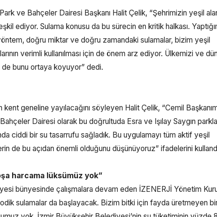
k ve Bahçeler Dairesi Başkanı Halit Çelik, “Şehrimizin yeşil alan
 teşkil ediyor. Sulama konusu da bu sürecin en kritik halkası. Yaptığ
 yöntem, doğru miktar ve doğru zamandaki sulamalar, bizim yeşil
klarının verimli kullanılması için de önem arz ediyor. Ülkemizi ve d
esi de bunu ortaya koyuyor” dedi.
nın kent geneline yayılacağını söyleyen Halit Çelik, “Cemil Başkanım
 Bahçeler Dairesi olarak bu doğrultuda Esra ve Işılay Saygın parkl
da ciddi bir su tasarrufu sağladık. Bu uygulamayı tüm aktif yeşil
rin de bu açıdan önemli olduğunu düşünüyoruz” ifadelerini kulland
boşa harcama lüksümüz yok”
ediyesi bünyesinde çalışmalara devam eden İZENERJİ Yönetim Kuru
odik sulamalar da başlayacak. Bizim bitki için fayda üretmeyen bi
uz yok. İzmir Büyükşehir Belediyesi’nin su tüketiminin yüzde 8