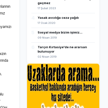
geçmez
larının
17 Şubat 2023
ımız
4
Yasak avcılığa ceza yağdı
17 Ocak 2020
ünyamızı
5
Sosyal medya bizim işimiz...
09 Nisan 2019
6
Tarçın Kırtasiye'de ne ararsan
bulunuyor
ızın
02 Nisan 2019
arında
ı.
lu
r
0’ini