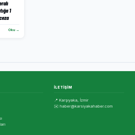
ralı
tığa 1
 ceza
Oku →
İLETIŞIM
📍 Karşıyaka, İzmir
✉️ haber@karsiyakahaber.com
sı
ları