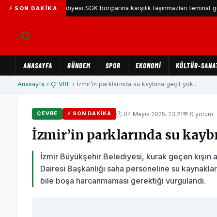
şıyaka Belediyesi SGK borçlarına karşılık taşınmazları teminat gösterecek
⚡ SON DAKIKA
ANASAYFA
GÜNDEM
SPOR
EKONOMİ
KÜLTÜR-SANA
Anasayfa
›
ÇEVRE
› İzmir’in parklarında su kaybına geçit yok...
🕐 04 Mayıs 2025, 23:21
💬 0 yorum
ÇEVRE
⚡ SON DAKIKA
İzmir’in parklarında su kayb
İzmir Büyükşehir Belediyesi, kurak geçen kışın 
Dairesi Başkanlığı saha personeline su kaynakları
bile boşa harcanmaması gerektiği vurgulandı.