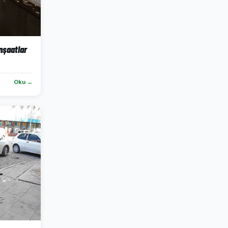
inşaatlar
Oku →