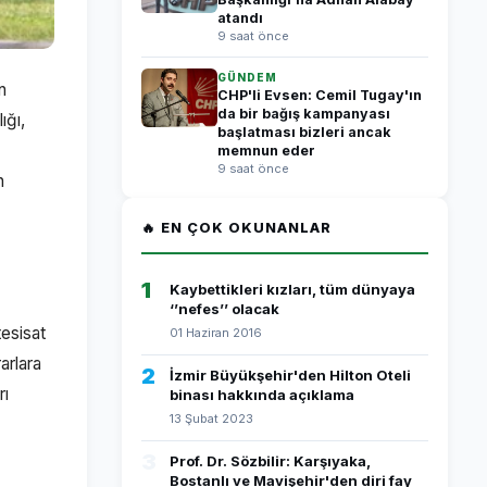
atandı
9 saat önce
GÜNDEM
n
CHP'li Evsen: Cemil Tugay'ın
da bir bağış kampanyası
ığı,
başlatması bizleri ancak
memnun eder
9 saat önce
n
🔥 EN ÇOK OKUNANLAR
1
Kaybettikleri kızları, tüm dünyaya
‘’nefes’’ olacak
tesisat
01 Haziran 2016
arlara
2
İzmir Büyükşehir'den Hilton Oteli
rı
binası hakkında açıklama
13 Şubat 2023
3
Prof. Dr. Sözbilir: Karşıyaka,
Bostanlı ve Mavişehir'den diri fay