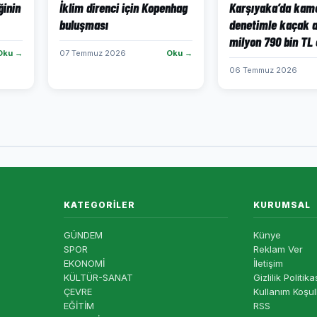
ğinin
İklim direnci için Kopenhag
Karşıyaka’da kame
buluşması
denetimle kaçak a
milyon 790 bin TL
Oku →
07 Temmuz 2026
Oku →
06 Temmuz 2026
KATEGORILER
KURUMSAL
GÜNDEM
Künye
SPOR
Reklam Ver
EKONOMİ
İletişim
KÜLTÜR-SANAT
Gizlilik Politika
ÇEVRE
Kullanım Koşul
EĞİTİM
RSS