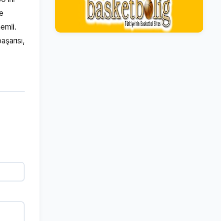
ve
emli.
aşarısı,