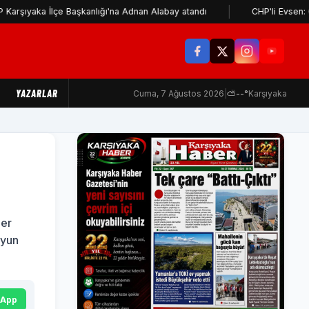
İlçe Başkanlığı'na Adnan Alabay atandı
CHP'li Evsen: Cemil Tuga
YAZARLAR
Cuma, 7 Ağustos 2026
|
⛅
--°
Karşıyaka
ler
uyun
sApp