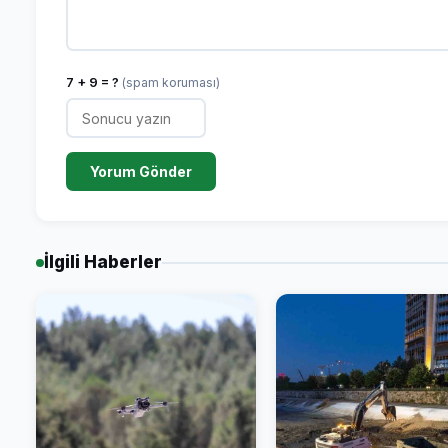
7 + 9 = ?
(spam koruması)
Yorum Gönder
İlgili Haberler