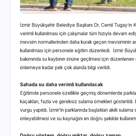
İzmir Büyükşehir Belediye Başkanı Dr. Cemil Tugay’ın K
verimli kullanılması için çalışmalar tüm hızıyla devam e
mevsim normallerinden daha kurak geçen mevsiminin ard
kullanılması için personele eğitim düzenledi. İzmir Büyük
bakımında su kaybının önüne geçilmesi için düzenlenen 
önlemeye kadar pek çok alanda bilgi verildi.
Sahada su daha verimli kullanılacak
Eğitimde personele özellikle geçmiş dönemlerde parklard
kaçakları, fazla ve gereksiz sulama örnekleri gösterildi.
vurgu yapıldı. İzmir’in parklarında başlatılan akıllı sula
önleyebilmesi ve su kaynağını en doğru şekilde kullanımı
Doğru yöntem, doğru miktar, doğru zaman