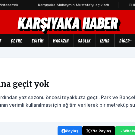
Karşıyaka Muhaymin Mustafa'yı açıkladı
CHP Karşıyaka 
KARŞIYAKA HABER
T
ÇEVRE
EĞİTİM
MAGAZİN
SAĞLIK
İZMİR
DIĞER
ına geçit yok
ardından yaz sezonu öncesi teyakkuza geçti. Park ve Bahçe
nın verimli kullanılması için eğitim verilerek bir metreküp s
Paylaş
X'te Paylaş
What