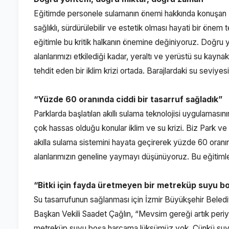
Eğitimde personele sulamanın önemi hakkında konuşan Par
sağlıklı, sürdürülebilir ve estetik olması hayati bir önem
eğitimle bu kritik halkanın önemine değiniyoruz. Doğru
alanlarımızı etkilediği kadar, yeraltı ve yerüstü su kayna
tehdit eden bir iklim krizi ortada. Barajlardaki su seviy
“Yüzde 60 oranında ciddi bir tasarruf sağladık”
Parklarda başlatılan akıllı sulama teknolojisi uygulaması
çok hassas olduğu konular iklim ve su krizi. Biz Park ve
akılla sulama sistemini hayata geçirerek yüzde 60 oranın
alanlarımızın geneline yaymayı düşünüyoruz. Bu eğitimle
“Bitki için fayda üretmeyen bir metreküp suyu 
Su tasarrufunun sağlanması için İzmir Büyükşehir Bel
Başkan Vekili Saadet Çağlın, “Mevsim gereği artık periy
metreküp suyu boşa harcama lüksümüz yok. Çünkü suyum