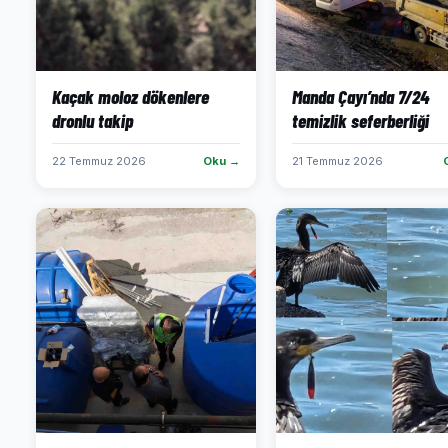
Kaçak moloz dökenlere
Manda Çayı’nda 7/24
dronlu takip
temizlik seferberliği
22 Temmuz 2026
Oku →
21 Temmuz 2026