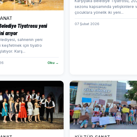
Karşıyaka Belediye Tiyatrosu, 2
sezonu kapsamında yetişkinlere 
çocuklara yönelik iki yeni...
SANAT
07 Şubat 2026
Belediye Tiyatrosu yeni
ni arıyor
lediyesi, sahnenin yeni
i keşfetmek için tiyatro
latıyor. Karş...
026
Oku →