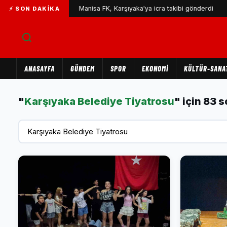
bekliyor
Manisa FK, Karşıyaka'ya icra takibi gönderdi
3
⚡ SON DAKIKA
ANASAYFA
GÜNDEM
SPOR
EKONOMİ
KÜLTÜR-SANA
"
Karşıyaka Belediye Tiyatrosu
" için 83 