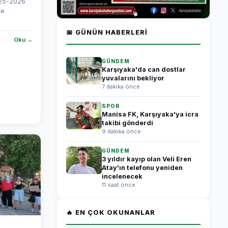
025-2026
ve
📅 GÜNÜN HABERLERI
Oku →
GÜNDEM
Karşıyaka'da can dostlar
yuvalarını bekliyor
7 dakika önce
SPOR
Manisa FK, Karşıyaka'ya icra
takibi gönderdi
9 dakika önce
GÜNDEM
3 yıldır kayıp olan Veli Eren
Atay'ın telefonu yeniden
incelenecek
11 saat önce
🔥 EN ÇOK OKUNANLAR