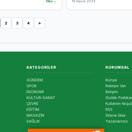
4
Oku →
18 Kasım 2024
2
3
4
»
KATEGORILER
KURUMSAL
GÜNDEM
Künye
SPOR
Reklam Ver
EKONOMİ
İletişim
KÜLTÜR-SANAT
Gizlilik Politika
ÇEVRE
Kullanım Koşul
EĞİTİM
RSS
MAGAZİN
Sitene Ekle
SAĞLIK
Yazarlarımız