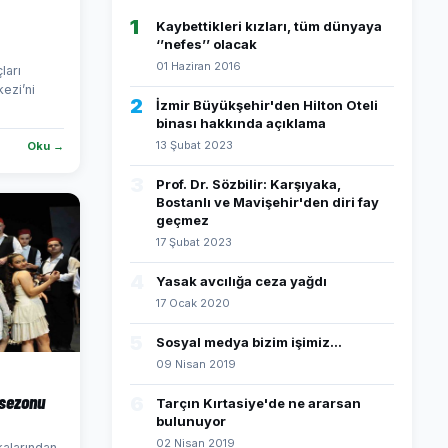
1
Kaybettikleri kızları, tüm dünyaya
‘’nefes’’ olacak
01 Haziran 2016
ları
ezi’ni
2
İzmir Büyükşehir'den Hilton Oteli
binası hakkında açıklama
13 Şubat 2023
Oku →
3
Prof. Dr. Sözbilir: Karşıyaka,
Bostanlı ve Mavişehir'den diri fay
geçmez
17 Şubat 2023
4
Yasak avcılığa ceza yağdı
17 Ocak 2020
5
Sosyal medya bizim işimiz...
09 Nisan 2019
 sezonu
6
Tarçın Kırtasiye'de ne ararsan
bulunuyor
02 Nisan 2019
kalarından