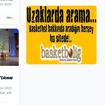
024-2025
Oku →
''Çıkmaz
024-2025
kak’ adlı