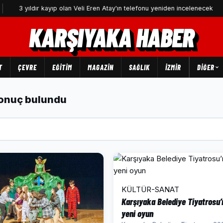
 yıldır kayıp olan Veli Eren Atay'ın telefonu yeniden incelenecek
KARŞIYAKA HABER
T
ÇEVRE
EĞİTİM
MAGAZİN
SAĞLIK
İZMİR
DIĞER
sonuç bulundu
KÜLTÜR-SANAT
Karşıyaka Belediye Tiyatrosu’
yeni oyun