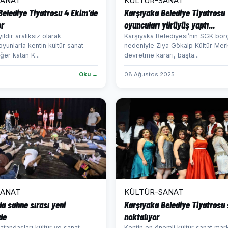
SANAT
KÜLTÜR-SANAT
Belediye Tiyatrosu 4 Ekim’de
Karşıyaka Belediye Tiyatrosu
or
oyuncuları yürüyüş yaptı...
ıldır aralıksız olarak
Karşıyaka Belediyesi’nin SGK borç
oyunlarla kentin kültür sanat
nedeniyle Ziya Gökalp Kültür Merk
er katan K...
devretme kararı, başta...
Oku →
08 Ağustos 2025
SANAT
KÜLTÜR-SANAT
a sahne sırası yeni
Karşıyaka Belediye Tiyatrosu
de
noktalıyor
atandaşları kültür ve sanat
Kentin en önemli kültür sanat mar