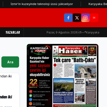
İzmir'in kuzeyinde teknoloji üssü yükseliyor
Karşıyaka Belediyesi
YAZARLAR
Pazar, 9 Ağustos 2026
|
⛅
--°
Karşıyaka
Ara
ndan iki