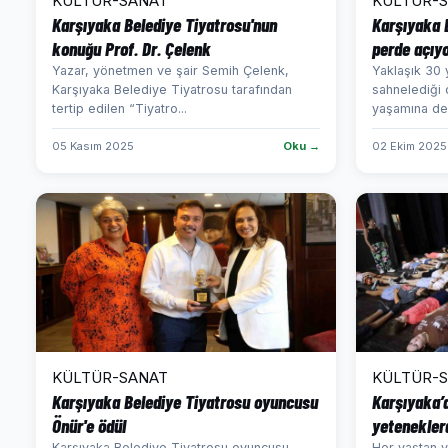
KÜLTÜR-SANAT
KÜLTÜR-
Karşıyaka Belediye Tiyatrosu'nun
Karşıyaka 
konuğu Prof. Dr. Çelenk
perde açıy
Yazar, yönetmen ve şair Semih Çelenk,
Yaklaşık 30 y
Karşıyaka Belediye Tiyatrosu tarafından
sahnelediği 
tertip edilen “Tiyatro...
yaşamına değ
05 Kasım 2025
Oku →
02 Ekim 2025
KÜLTÜR-SANAT
KÜLTÜR-
Karşıyaka Belediye Tiyatrosu oyuncusu
Karşıyaka’d
Önür'e ödül
yetenekler
Karşıyaka Belediye Tiyatrosu oyuncusu
Her yaştan v