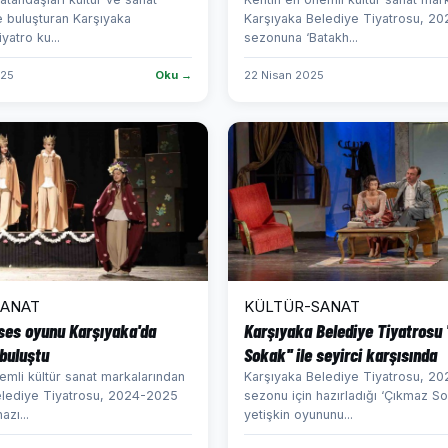
ile buluşturan Karşıyaka
Karşıyaka Belediye Tiyatrosu, 2
iyatro ku...
sezonuna ‘Batakh...
025
Oku →
22 Nisan 2025
SANAT
KÜLTÜR-SANAT
ses oyunu Karşıyaka'da
Karşıyaka Belediye Tiyatrosu 
 buluştu
Sokak'' ile seyirci karşısında
emli kültür sanat markalarından
Karşıyaka Belediye Tiyatrosu, 2
elediye Tiyatrosu, 2024-2025
sezonu için hazırladığı ‘Çıkmaz So
azı...
yetişkin oyununu...