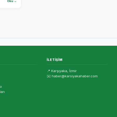
Oku →
İLETIŞIM
📍 Karşıyaka, İzmir
✉️ haber@karsiyakahaber.com
sı
ları