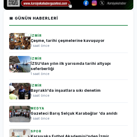
📅 GÜNÜN HABERLERI
İZMİR
Çeşme, tarihi çeşmelerine kavuşuyor
1 saat önce
İZMİR
İZSU’dan yılın ilk yarısında tarihi altyapı
seferberliği
1 saat önce
İZMİR
Bayraklı'da inşaatlara sıkı denetim
1 saat önce
MEDYA
Gazeteci Barış Selçuk Karabağlar ‘da anıldı
1 saat önce
SPOR
Karşıyaka Futbol Akademisi'nden İzmir