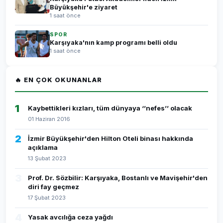
Büyükşehir'e ziyaret
1 saat önce
SPOR
Karşıyaka'nın kamp programı belli oldu
1 saat önce
🔥 EN ÇOK OKUNANLAR
1
Kaybettikleri kızları, tüm dünyaya ‘’nefes’’ olacak
01 Haziran 2016
2
İzmir Büyükşehir'den Hilton Oteli binası hakkında
açıklama
13 Şubat 2023
3
Prof. Dr. Sözbilir: Karşıyaka, Bostanlı ve Mavişehir'den
diri fay geçmez
17 Şubat 2023
4
Yasak avcılığa ceza yağdı