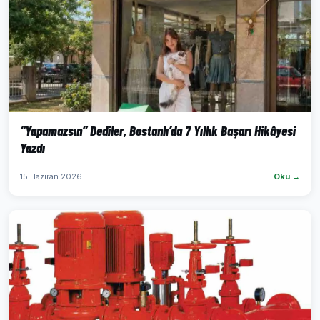
“Yapamazsın” Dediler, Bostanlı’da 7 Yıllık Başarı Hikâyesi
Yazdı
15 Haziran 2026
Oku →