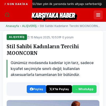
or
İZSU’dan yılın ilk yarısında tarihi altyapı seferberliği
⚡ SON DAKIKA
KARŞIYAKA HABER
Anasayfa
›
ALIŞVERİŞ
› Stil Sahibi Kadınların Tercihi MOONCORN...
🕐 15 Mayıs 2025, 10:53
💬 0 yorum
ALIŞVERİŞ
Stil Sahibi Kadınların Tercihi
MOONCORN
Günümüz modasında kadınlar için tarz, sadece
kıyafet seçimiyle sınırlı değil; kullanılan
aksesuarlarla tamamlanan bir bütündür.
Paylaş
X'te Paylaş
WhatsApp