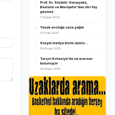
3
Prof. Dr. Sözbilir: Karşıyaka,
Bostanlı ve Mavişehir'den diri fay
geçmez
17 Şubat 2023
4
Yasak avcılığa ceza yağdı
17 Ocak 2020
5
Sosyal medya bizim işimiz...
09 Nisan 2019
6
Tarçın Kırtasiye'de ne ararsan
bulunuyor
02 Nisan 2019