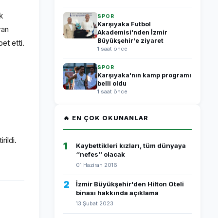
k
SPOR
Karşıyaka Futbol
yan
Akademisi'nden İzmir
Büyükşehir'e ziyaret
et etti.
1 saat önce
SPOR
Karşıyaka'nın kamp programı
belli oldu
1 saat önce
🔥 EN ÇOK OKUNANLAR
ildi.
1
Kaybettikleri kızları, tüm dünyaya
‘’nefes’’ olacak
01 Haziran 2016
2
İzmir Büyükşehir'den Hilton Oteli
binası hakkında açıklama
13 Şubat 2023