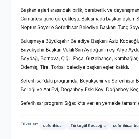
Başkan eşleri arasındaki birlik, beraberlik ve dayanışman
Cumartesi günü gerçekleşti. Buluşmada başkan eşleri Sef
Neptün Soyer’e Seferihisar Belediye Başkanı Tunç Soyer 
Buluşmaya Büyükşehir Belediye Başkanı Aziz Kocaoğlu’
Büyükşehir Başkan Vekili Sırrı Aydoğan’ın eşi Aliye Ayd
Beydağ, Bornova, Çiğli, Foça, Güzelbahçe, Karabağlar,
Ödemiş, Tire, Torbalı belediye başkan eşleri katıldı.
Seferihisar’daki programda, Büyükşehir ve Seferihisar B
Belleği ve Anı Evi, Doğanbey Eski Köy, Doğanbey Keçe At
Seferihisar programı Sığacık’ta verilen yemekle tamamla
Etiketler:
seferihisar
Türkegül Kocaoğlu
seferihisar be