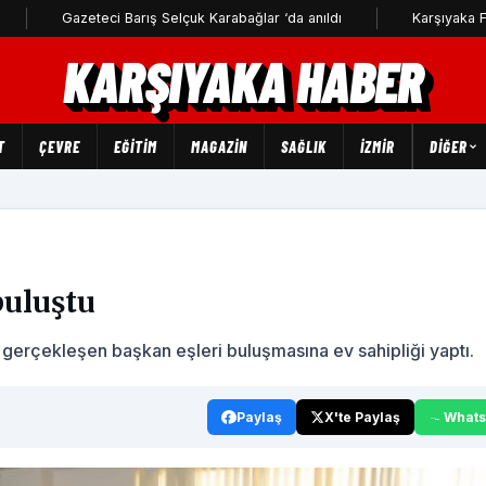
Gazeteci Barış Selçuk Karabağlar ‘da anıldı
Karşıyaka Futbol Aka
KARŞIYAKA HABER
T
ÇEVRE
EĞİTİM
MAGAZİN
SAĞLIK
İZMİR
DIĞER
buluştu
 gerçekleşen başkan eşleri buluşmasına ev sahipliği yaptı.
Paylaş
X'te Paylaş
What