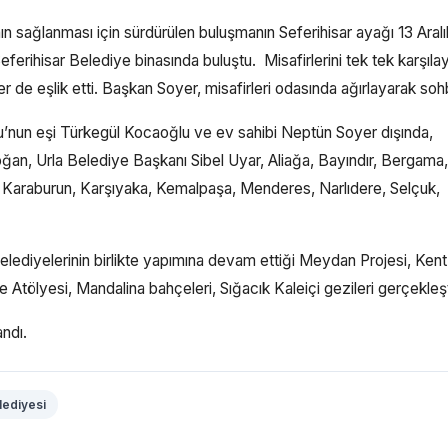
ın sağlanması için sürdürülen buluşmanın Seferihisar ayağı 13 Aralı
erihisar Belediye binasında buluştu. Misafirlerini tek tek karşıla
de eşlik etti. Başkan Soyer, misafirleri odasında ağırlayarak sohb
nun eşi Türkegül Kocaoğlu ve ev sahibi Neptün Soyer dışında,
oğan, Urla Belediye Başkanı Sibel Uyar, Aliağa, Bayındır, Bergama,
 Karaburun, Karşıyaka, Kemalpaşa, Menderes, Narlıdere, Selçuk,
elediyelerinin birlikte yapımına devam ettiği Meydan Projesi, Kent
ölyesi, Mandalina bahçeleri, Sığacık Kaleiçi gezileri gerçekleştir
ndı.
lediyesi