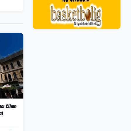
ısı Cihan
at