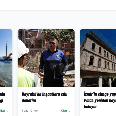
ında
Bayraklı'da inşaatlara sıkı
İzmir’in simge yap
ği
denetim
Palas yeniden hay
buluyor
Oku →
1 saat önce
Oku →