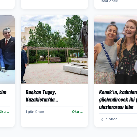
1 saat önce
isim
Başkan Tugay,
Konak’ın, kadınlar
Kazakistan’da...
güçlendirecek iki 
uluslararası hibe
Oku →
1 gün önce
Oku →
1 gün önce