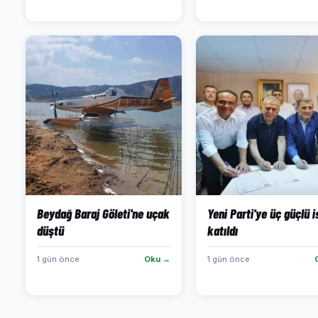
Beydağ Baraj Göleti'ne uçak
Yeni Parti'ye üç güçlü 
düştü
katıldı
1 gün önce
Oku →
1 gün önce