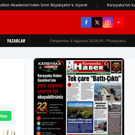
demisi'nden İzmir Büyükşehir'e ziyaret
Karşıyaka'nın kamp progr
YAZARLAR
Perşembe, 6 Ağustos 2026
|
⛅
--°
Karşıyaka
sApp