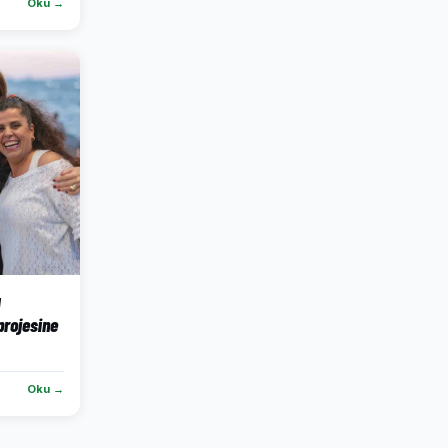
Oku →
ı
projesine
Oku →