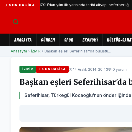
yor
İZSU’dan yılın ilk yarısında tarihi altyapı seferberliği
⚡ SON DAKIKA
ANASAYFA
GÜNDEM
SPOR
EKONOMİ
KÜLTÜR-SANA
Anasayfa
›
İZMİR
› Başkan eşleri Seferihisar'da buluştu...
🕐 14 Aralık 2014, 20:43
💬 0 yorum
İZMİR
⚡ SON DAKIKA
Başkan eşleri Seferihisar'da 
Seferihisar, Türkegül Kocaoğlu’nun önderliğinde