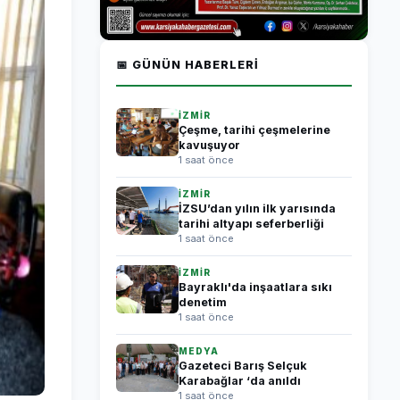
📅 GÜNÜN HABERLERI
İZMİR
Çeşme, tarihi çeşmelerine
kavuşuyor
1 saat önce
İZMİR
İZSU’dan yılın ilk yarısında
tarihi altyapı seferberliği
1 saat önce
İZMİR
Bayraklı'da inşaatlara sıkı
denetim
1 saat önce
MEDYA
Gazeteci Barış Selçuk
Karabağlar ‘da anıldı
1 saat önce