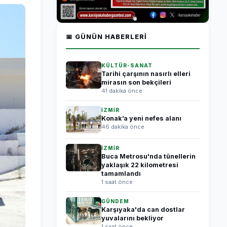
📅 GÜNÜN HABERLERI
KÜLTÜR-SANAT
Tarihi çarşının nasırlı elleri
mirasın son bekçileri
41 dakika önce
İZMİR
Konak’a yeni nefes alanı
46 dakika önce
İZMİR
Buca Metrosu'nda tünellerin
yaklaşık 22 kilometresi
tamamlandı
1 saat önce
GÜNDEM
Karşıyaka'da can dostlar
yuvalarını bekliyor
1 saat önce