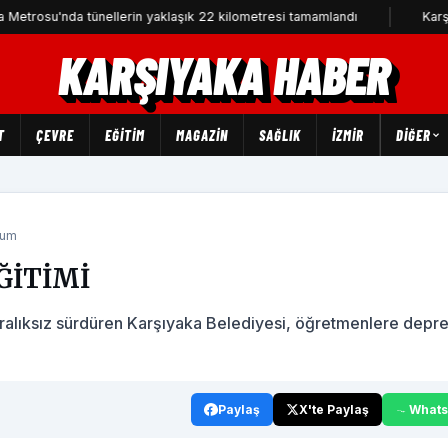
nda tünellerin yaklaşık 22 kilometresi tamamlandı
Karşıyaka'da c
KARŞIYAKA HABER
T
ÇEVRE
EĞİTİM
MAGAZİN
SAĞLIK
İZMİR
DIĞER
rum
ĞİTİMİ
 aralıksız sürdüren Karşıyaka Belediyesi, öğretmenlere dep
Paylaş
X'te Paylaş
What