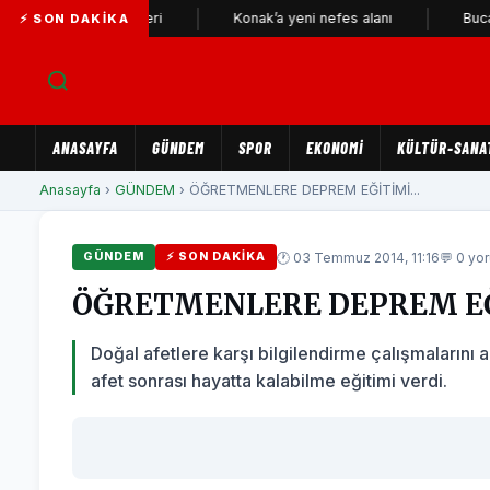
ın son bekçileri
Konak’a yeni nefes alanı
Buca Metrosu'
⚡ SON DAKIKA
ANASAYFA
GÜNDEM
SPOR
EKONOMİ
KÜLTÜR-SANA
Anasayfa
›
GÜNDEM
› ÖĞRETMENLERE DEPREM EĞİTİMİ...
🕐 03 Temmuz 2014, 11:16
💬 0 yo
GÜNDEM
⚡ SON DAKIKA
ÖĞRETMENLERE DEPREM E
Doğal afetlere karşı bilgilendirme çalışmalarını
afet sonrası hayatta kalabilme eğitimi verdi.