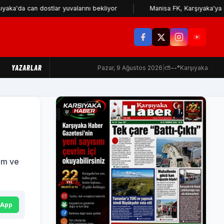
an dostlar yuvalarını bekliyor
Manisa FK, Karşıyaka'ya icra takib
YAZARLAR
Pazar, 9 Ağustos 2026
|
⛅
--°
Karşıyaka
rem ve
sApp