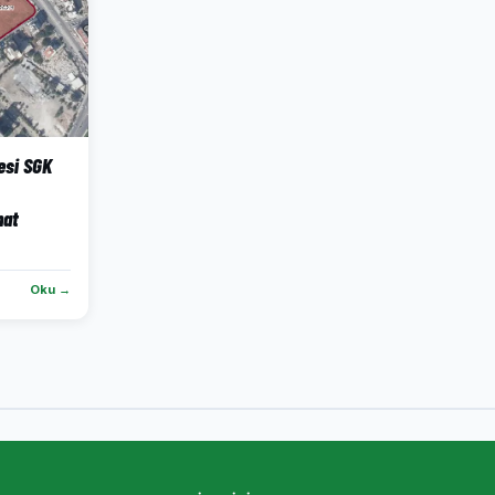
esi SGK
nat
Oku →