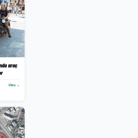
’nda araç
or
Oku →