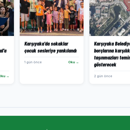
Karşıyaka'da sokaklar
Karşıyaka Belediy
al'a
çocuk sesleriye yankılandı
borçlarına karşılık
taşınmazları temi
1 gün önce
Oku →
gösterecek
Oku →
2 gün önce