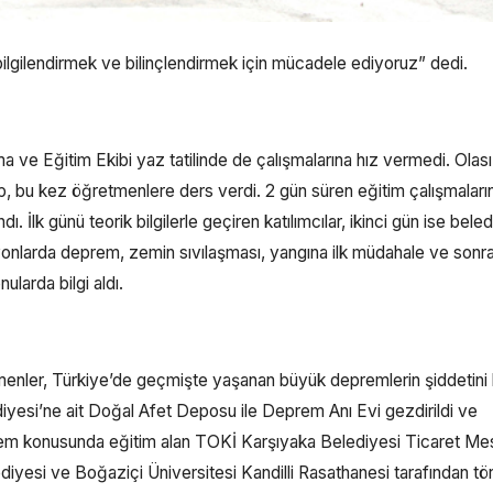
lgilendirmek ve bilinçlendirmek için mücadele ediyoruz” dedi.
ve Eğitim Ekibi yaz tatilinde de çalışmalarına hız vermedi. Olası
ekip, bu kez öğretmenlere ders verdi. 2 gün süren eğitim çalışmaları
dı. İlk günü teorik bilgilerle geçiren katılımcılar, ikinci gün ise bel
yonlarda deprem, zemin sıvılaşması, yangına ilk müdahale ve sonr
ularda bilgi aldı.
enler, Türkiye’de geçmişte yaşanan büyük depremlerin şiddetini b
iyesi’ne ait Doğal Afet Deposu ile Deprem Anı Evi gezdirildi ve
Deprem konusunda eğitim alan TOKİ Karşıyaka Belediyesi Ticaret Me
diyesi ve Boğaziçi Üniversitesi Kandilli Rasathanesi tarafından tö