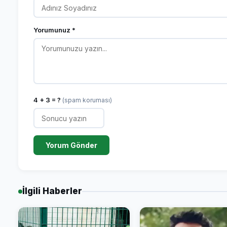
Yorumunuz *
4 + 3 = ?
(spam koruması)
Yorum Gönder
İlgili Haberler