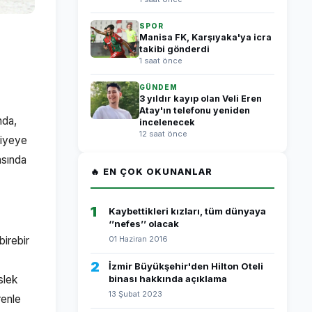
SPOR
Manisa FK, Karşıyaka'ya icra
takibi gönderdi
1 saat önce
GÜNDEM
3 yıldır kayıp olan Veli Eren
Atay'ın telefonu yeniden
nda,
incelenecek
12 saat önce
ediyeye
asında
🔥 EN ÇOK OKUNANLAR
1
Kaybettikleri kızları, tüm dünyaya
‘’nefes’’ olacak
irebir
01 Haziran 2016
2
İzmir Büyükşehir'den Hilton Oteli
slek
binası hakkında açıklama
13 Şubat 2023
renle