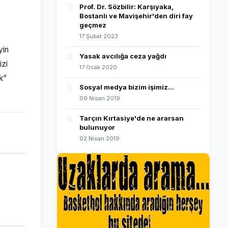
3
Prof. Dr. Sözbilir: Karşıyaka,
Bostanlı ve Mavişehir'den diri fay
geçmez
17 Şubat 2023
yin
4
Yasak avcılığa ceza yağdı
izi
17 Ocak 2020
k”
5
Sosyal medya bizim işimiz...
09 Nisan 2019
6
Tarçın Kırtasiye'de ne ararsan
bulunuyor
02 Nisan 2019