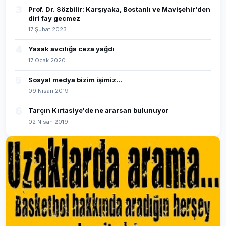
3
Prof. Dr. Sözbilir: Karşıyaka, Bostanlı ve Mavişehir'den
diri fay geçmez
17 Şubat 2023
4
Yasak avcılığa ceza yağdı
17 Ocak 2020
5
Sosyal medya bizim işimiz...
09 Nisan 2019
6
Tarçın Kırtasiye'de ne ararsan bulunuyor
02 Nisan 2019