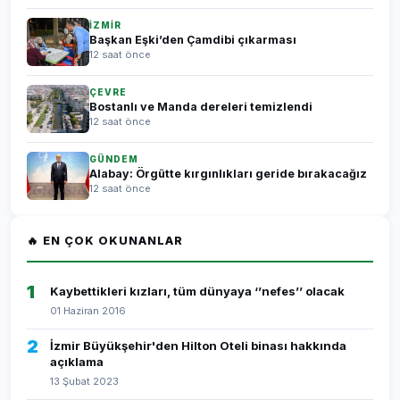
İZMİR
Başkan Eşki’den Çamdibi çıkarması
12 saat önce
ÇEVRE
Bostanlı ve Manda dereleri temizlendi
12 saat önce
GÜNDEM
Alabay: Örgütte kırgınlıkları geride bırakacağız
12 saat önce
🔥 EN ÇOK OKUNANLAR
1
Kaybettikleri kızları, tüm dünyaya ‘’nefes’’ olacak
01 Haziran 2016
2
İzmir Büyükşehir'den Hilton Oteli binası hakkında
açıklama
13 Şubat 2023