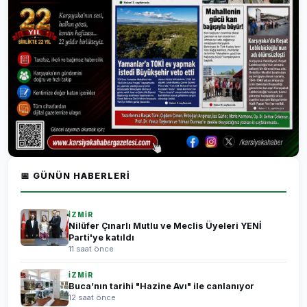
📅 GÜNÜN HABERLERI
İZMİR
Nilüfer Çınarlı Mutlu ve Meclis Üyeleri YENİ
Parti'ye katıldı
11 saat önce
İZMİR
Buca’nın tarihi "Hazine Avı" ile canlanıyor
12 saat önce