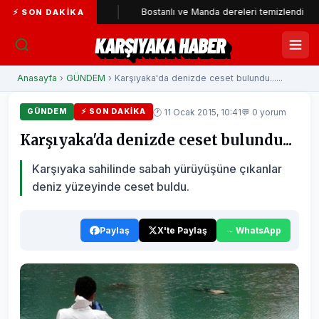
ti'ye katıldı
Bostanlı ve Manda dereleri temizlendi
Ala
⚡ SON DAKIKA
KARŞIYAKA HABER
Anasayfa
›
GÜNDEM
› Karşıyaka'da denizde ceset bulundu......
🕐 11 Ocak 2015, 10:41
💬 0 yorum
GÜNDEM
⚡ SON DAKIKA
Karşıyaka'da denizde ceset bulundu...
Karşıyaka sahilinde sabah yürüyüşüne çıkanlar
deniz yüzeyinde ceset buldu.
Paylaş
X'te Paylaş
WhatsApp