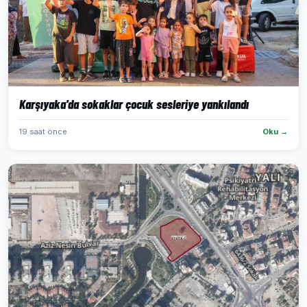
Karşıyaka'da sokaklar çocuk sesleriye yankılandı
19 saat önce
Oku →