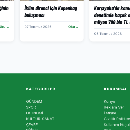
ğinin
İklim direnci için Kopenhag
Karşıyaka’da kame
buluşması
denetimle kaçak a
milyon 790 bin TL
Oku →
07 Temmuz 2026
Oku →
06 Temmuz 2026
KATEGORILER
KURUMSAL
GÜNDEM
Künye
SPOR
Reklam Ver
EKONOMİ
İletişim
KÜLTÜR-SANAT
Gizlilik Politika
ÇEVRE
Kullanım Koşul