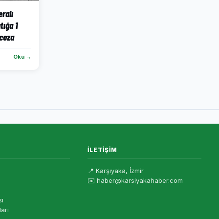
ralı
tığa 1
 ceza
Oku →
İLETIŞIM
📍 Karşıyaka, İzmir
✉️ haber@karsiyakahaber.com
sı
ları