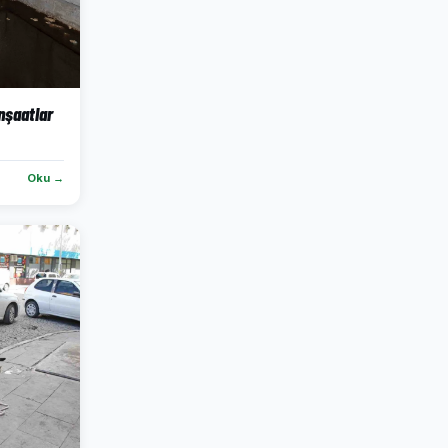
inşaatlar
Oku →