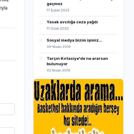
geçmez
ıyla
17 Şubat 2023
4
Yasak avcılığa ceza yağdı
17 Ocak 2020
5
Sosyal medya bizim işimiz...
09 Nisan 2019
6
Tarçın Kırtasiye'de ne ararsan
bulunuyor
02 Nisan 2019