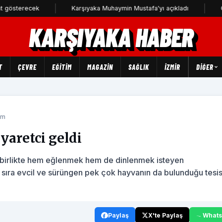
cek
Karşıyaka Muhaymin Mustafa'yı açıkladı
CHP Karşıy
KARŞIYAKA HABER
T
ÇEVRE
EĞİTİM
MAGAZİN
SAĞLIK
İZMİR
DIĞER
um
iyaretci geldi
a birlikte hem eğlenmek hem de dinlenmek isteyen
ı sıra evcil ve sürüngen pek çok hayvanın da bulunduğu tesis
Paylaş
X'te Paylaş
What