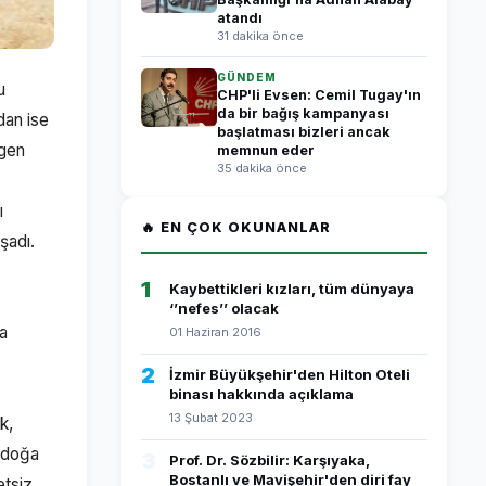
atandı
31 dakika önce
GÜNDEM
u
CHP'li Evsen: Cemil Tugay'ın
da bir bağış kampanyası
dan ise
başlatması bizleri ancak
ngen
memnun eder
35 dakika önce
ı
🔥 EN ÇOK OKUNANLAR
şadı.
1
Kaybettikleri kızları, tüm dünyaya
‘’nefes’’ olacak
ça
01 Haziran 2016
2
İzmir Büyükşehir'den Hilton Oteli
binası hakkında açıklama
13 Şubat 2023
k,
a doğa
3
Prof. Dr. Sözbilir: Karşıyaka,
Bostanlı ve Mavişehir'den diri fay
etsiz