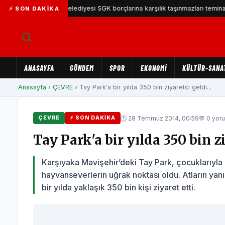
Karşıyaka Belediyesi SGK borçlarına karşılık taşınmazları teminat göstere
⚡ SON DAKIKA
ANASAYFA
GÜNDEM
SPOR
EKONOMİ
KÜLTÜR-SANA
Anasayfa
›
ÇEVRE
› Tay Park'a bir yılda 350 bin ziyaretci geldi...
🕐 28 Temmuz 2014, 00:59
💬 0 yor
ÇEVRE
⚡ SON DAKIKA
Tay Park'a bir yılda 350 bin z
Karşıyaka Mavişehir’deki Tay Park, çocuklarıyl
hayvanseverlerin uğrak noktası oldu. Atların yan
bir yılda yaklaşık 350 bin kişi ziyaret etti.