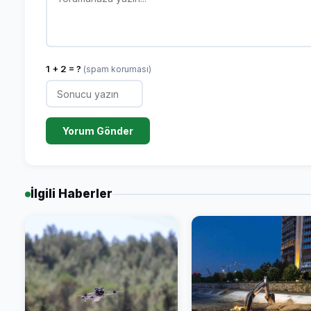
1 + 2 = ?
(spam koruması)
Yorum Gönder
İlgili Haberler