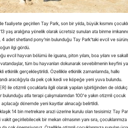
e faaliyete geçirilen Tay Park, son bir yılda, büyük kısmını çocukl
-13 yaş aralığına yönelik olarak ücretsiz sunulan ata binme imkanın
atı, 4 adet shetland pony’nin bulunduğu Tay Park’taki evcil ve sürü
oğun ilgi gördü.
ğu evcil hayvan bölümü ile iguana, piton yılanı, boa yılanı ve sakall
n vatandaşlar, tüm bu hayvanları dokunarak sevebilmenin keyfini ya
 etkinlik gerçekleştirildi. Özellikle etkinlik zamanlarında, halkı
andı aracılığıyla da pek çok kedi ve köpeğe yeni yuva bulundu.
le otizmli çocuklarla ilgili olarak yapılan işbirliğinden de olduk
ır bulunduğu atla terapi çalışmalarından 100'e yakın otizmli çocuk
n açılacağı dönemde yeni kayıtlar alınacağı belirtildi.
aşık 14 bin metrekare arazi üzerine kurulu olan tesisimiz Tay Par
li vakit geçirilebilecek bir mekan olmasının yanı sıra, çocuklarımız
 da çok önemsiyoruz. Özellikle otizmli çocuklarımıza sunulan ücr