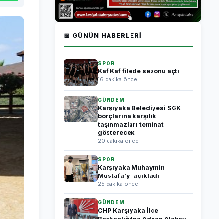
📅 GÜNÜN HABERLERI
SPOR
Kaf Kaf filede sezonu açtı
16 dakika önce
GÜNDEM
Karşıyaka Belediyesi SGK
borçlarına karşılık
taşınmazları teminat
gösterecek
20 dakika önce
SPOR
Karşıyaka Muhaymin
Mustafa'yı açıkladı
25 dakika önce
GÜNDEM
CHP Karşıyaka İlçe
Başkanlığı'na Adnan Alabay