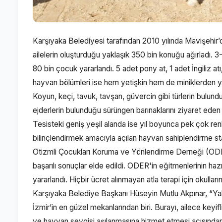
Karşıyaka Belediyesi tarafından 2010 yılında Mavişehir’d
ailelerin oluşturduğu yaklaşık 350 bin konuğu ağırladı. 3
80 bin çocuk yararlandı. 5 adet pony at, 1 adet İngiliz 
hayvan bölümleri ise hem yetişkin hem de miniklerden y
Koyun, keçi, tavuk, tavşan, güvercin gibi türlerin bulundu
ejderlerin bulunduğu sürüngen barınaklarını ziyaret ede
Tesisteki geniş yeşil alanda ise yıl boyunca pek çok renkli
bilinçlendirmek amacıyla açılan hayvan sahiplendirme st
Otizmli Çocukları Koruma ve Yönlendirme Derneği (ODER) i
başarılı sonuçlar elde edildi. ODER'in eğitmenlerinin haz
yararlandı. Hiçbir ücret alınmayan atla terapi için okulları
Karşıyaka Belediye Başkanı Hüseyin Mutlu Akpınar, “Yakl
İzmir’in en güzel mekanlarından biri. Burayı, ailece keyif
ve hayvan sevgisi aşılanmasına hizmet etmesi açısından