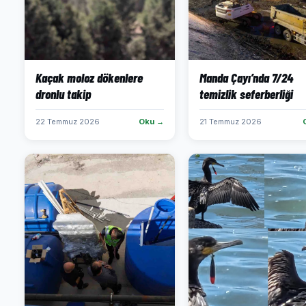
Kaçak moloz dökenlere
Manda Çayı’nda 7/24
dronlu takip
temizlik seferberliği
22 Temmuz 2026
Oku →
21 Temmuz 2026