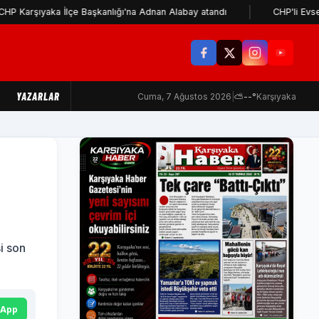
aka İlçe Başkanlığı'na Adnan Alabay atandı
CHP'li Evsen: Cemil 
YAZARLAR
Cuma, 7 Ağustos 2026
|
⛅
--°
Karşıyaka
i son
sApp