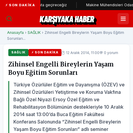
lam stadı hayata geçireceğiz
Makine Mühendisleri Odası'ndan Baş
⚡ SON DAKIKA
KARŞIYAKA HABER
Anasayfa
›
SAĞLIK
› Zihinsel Engelli Bireylerin Yaşam Boyu Eğitim
Sorunları...
🕐 12 Aralık 2014, 11:00
💬 0 yorum
SAĞLIK
⚡ SON DAKIKA
Zihinsel Engelli Bireylerin Yaşam
Boyu Eğitim Sorunları
Türkiye Özürlüler Eğitim ve Dayanışma (ÖZEV) ve
Zihinsel Özürlüleri Yetiştirme ve Koruma Vakfına
Bağlı Özel Niyazi Ersoy Özel Eğitim ve
Rehabilitasyon Bölümünün destekleriyle 10 Aralık
2014 saat 13:00’da Buca Eğitim Fakültesi
Konferans Salonunda “Zihinsel Engelli Bireylerin
Yaşam Boyu Eğitim Sorunları” adlı seminer