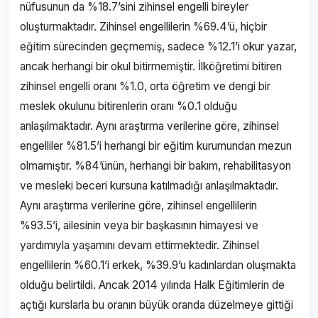
nüfusunun da %18.7’sini zihinsel engelli bireyler
oluşturmaktadır. Zihinsel engellilerin %69.4’ü, hiçbir
eğitim sürecinden geçmemiş, sadece %12.1’i okur yazar,
ancak herhangi bir okul bitirmemiştir. İlköğretimi bitiren
zihinsel engelli oranı %1.0, orta öğretim ve dengi bir
meslek okulunu bitirenlerin oranı %0.1 olduğu
anlaşılmaktadır. Aynı araştırma verilerine göre, zihinsel
engelliler %81.5’i herhangi bir eğitim kurumundan mezun
olmamıştır. %84’ünün, herhangi bir bakım, rehabilitasyon
ve mesleki beceri kursuna katılmadığı anlaşılmaktadır.
Aynı araştırma verilerine göre, zihinsel engellilerin
%93.5’i, ailesinin veya bir başkasının himayesi ve
yardımıyla yaşamını devam ettirmektedir. Zihinsel
engellilerin %60.1’i erkek, %39.9’u kadınlardan oluşmakta
olduğu belirtildi. Ancak 2014 yılında Halk Eğitimlerin de
açtığı kurslarla bu oranın büyük oranda düzelmeye gittiği