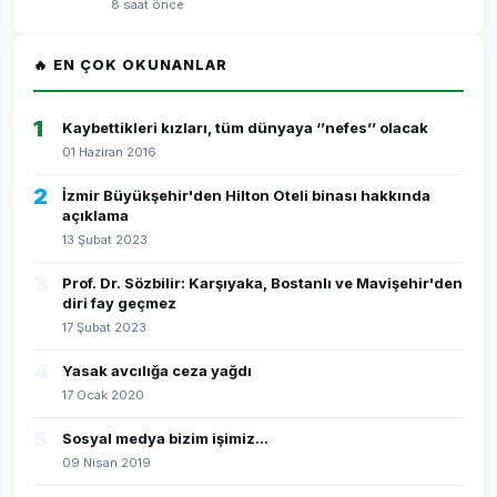
8 saat önce
🔥 EN ÇOK OKUNANLAR
1
Kaybettikleri kızları, tüm dünyaya ‘’nefes’’ olacak
01 Haziran 2016
2
İzmir Büyükşehir'den Hilton Oteli binası hakkında
açıklama
13 Şubat 2023
3
Prof. Dr. Sözbilir: Karşıyaka, Bostanlı ve Mavişehir'den
diri fay geçmez
17 Şubat 2023
4
Yasak avcılığa ceza yağdı
17 Ocak 2020
5
Sosyal medya bizim işimiz...
09 Nisan 2019