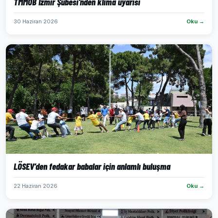
TMMOB İzmir Şubesi'nden klima uyarısı
30 Haziran 2026
Oku →
LÖSEV’den fedakar babalar için anlamlı buluşma
22 Haziran 2026
Oku →