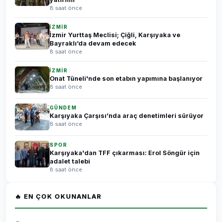
8 saat önce
İZMİR
İzmir Yurttaş Meclisi; Çiğli, Karşıyaka ve
Bayraklı’da devam edecek
8 saat önce
İZMİR
Onat Tüneli'nde son etabın yapımına başlanıyor
8 saat önce
GÜNDEM
Karşıyaka Çarşısı’nda araç denetimleri sürüyor
8 saat önce
SPOR
Karşıyaka'dan TFF çıkarması: Erol Söngür için
adalet talebi
8 saat önce
🔥 EN ÇOK OKUNANLAR