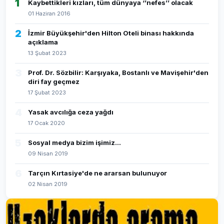
1
Kaybettikleri kızları, tüm dünyaya ‘’nefes’’ olacak
01 Haziran 2016
2
İzmir Büyükşehir'den Hilton Oteli binası hakkında
açıklama
13 Şubat 2023
3
Prof. Dr. Sözbilir: Karşıyaka, Bostanlı ve Mavişehir'den
diri fay geçmez
17 Şubat 2023
4
Yasak avcılığa ceza yağdı
17 Ocak 2020
5
Sosyal medya bizim işimiz...
09 Nisan 2019
6
Tarçın Kırtasiye'de ne ararsan bulunuyor
02 Nisan 2019