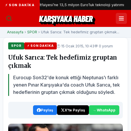
İzmir İtfaiyesi’ne 13,5 milyon Euro’luk teknoloji yatırımı
İzmi
⚡ SON DAKIKA
KARŞIYAKA HABER
Anasayfa
›
SPOR
› Ufuk Sarıca: Tek hedefimiz gruptan çıkmak...
🕐 15 Ocak 2015, 10:43
💬 0 yorum
SPOR
⚡ SON DAKIKA
Ufuk Sarıca: Tek hedefimiz gruptan
çıkmak
Eurocup Son32'de konuk ettiği Neptunas'ı farklı
yenen Pınar Karşıyaka'da coach Ufuk Sarıca, tek
hedeflerinin gruptan çıkmak olduğunu söyledi.
Paylaş
X'te Paylaş
WhatsApp