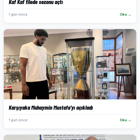
Kaf Kaf filede sezonu açtı
1 gün önce
Oku →
Karşıyaka Muhaymin Mustafa'yı açıkladı
1 gün önce
Oku →