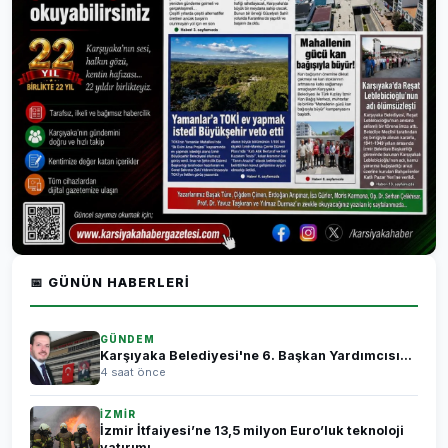
📅 GÜNÜN HABERLERI
GÜNDEM
Karşıyaka Belediyesi'ne 6. Başkan Yardımcısı...
4 saat önce
İZMİR
İzmir İtfaiyesi’ne 13,5 milyon Euro’luk teknoloji
yatırımı