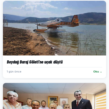
Beydağ Baraj Göleti'ne uçak düştü
1 gün önce
Oku →