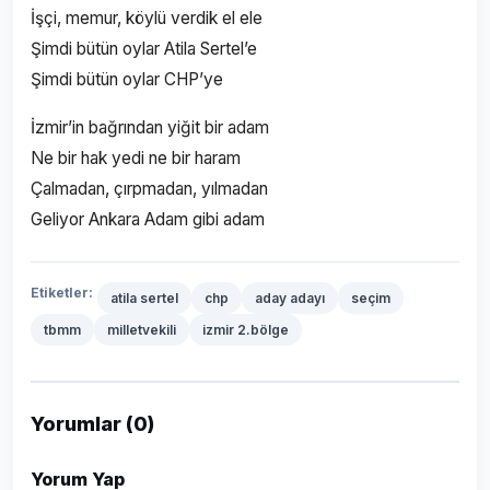
İşçi, memur, köylü verdik el ele
Şimdi bütün oylar Atila Sertel’e
Şimdi bütün oylar CHP’ye
İzmir’in bağrından yiğit bir adam
Ne bir hak yedi ne bir haram
Çalmadan, çırpmadan, yılmadan
Geliyor Ankara Adam gibi adam
Etiketler:
atila sertel
chp
aday adayı
seçim
tbmm
milletvekili
izmir 2.bölge
Yorumlar (0)
Yorum Yap