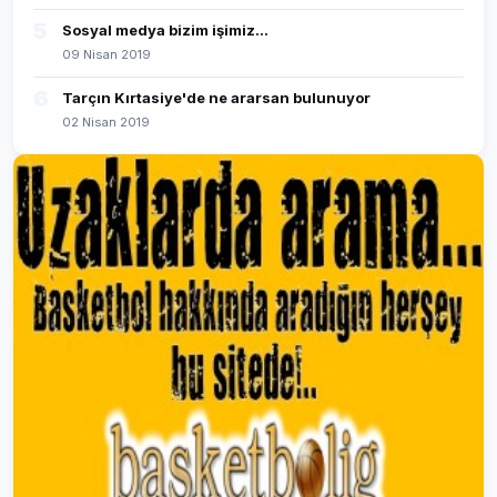
5
Sosyal medya bizim işimiz...
09 Nisan 2019
6
Tarçın Kırtasiye'de ne ararsan bulunuyor
02 Nisan 2019