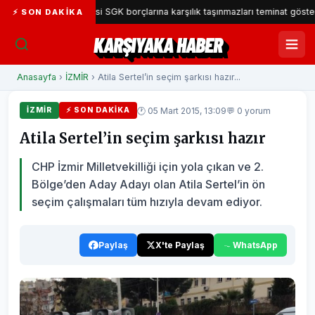
aka Belediyesi SGK borçlarına karşılık taşınmazları teminat gösterecek
⚡ SON DAKIKA
KARŞIYAKA HABER
Anasayfa
›
İZMİR
› Atila Sertel’in seçim şarkısı hazır...
🕐 05 Mart 2015, 13:09
💬 0 yorum
İZMİR
⚡ SON DAKIKA
Atila Sertel’in seçim şarkısı hazır
CHP İzmir Milletvekilliği için yola çıkan ve 2.
Bölge’den Aday Adayı olan Atila Sertel’in ön
seçim çalışmaları tüm hızıyla devam ediyor.
Paylaş
X'te Paylaş
WhatsApp