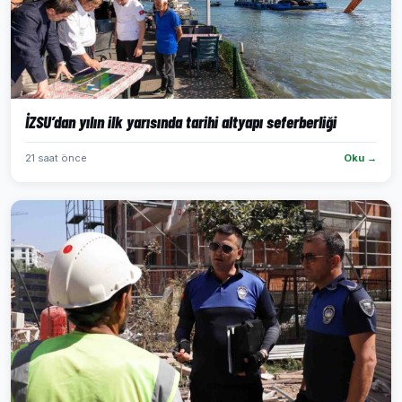
İZSU’dan yılın ilk yarısında tarihi altyapı seferberliği
21 saat önce
Oku →