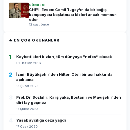
GÜNDEM
CHP'li Evsen: Cemil Tugay'ın da bir bağış
kampanyası başlatması bizleri ancak memnun
eder
12 saat önce
🔥 EN ÇOK OKUNANLAR
1
Kaybettikleri kızları, tüm dünyaya ‘’nefes’’ olacak
01 Haziran 2016
2
İzmir Büyükşehir'den Hilton Oteli binası hakkında
açıklama
13 Şubat 2023
3
Prof. Dr. Sözbilir: Karşıyaka, Bostanlı ve Mavişehir'den
diri fay geçmez
17 Şubat 2023
4
Yasak avcılığa ceza yağdı
17 Ocak 2020