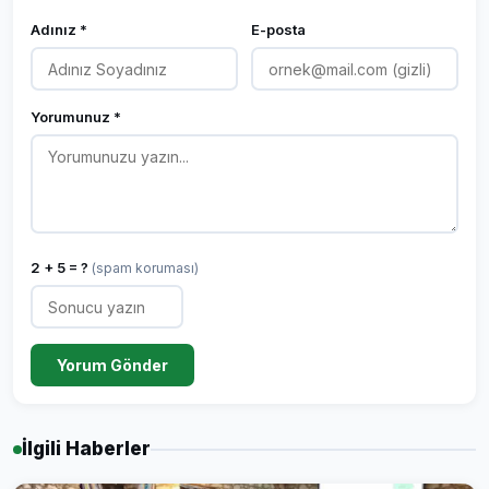
Adınız *
E-posta
Yorumunuz *
2 + 5 = ?
(spam koruması)
Yorum Gönder
İlgili Haberler