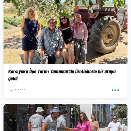
Karşıyaka İlçe Tarım Yamanlar'da üreticilerle bir araya
geldi
1 gün önce
Oku →