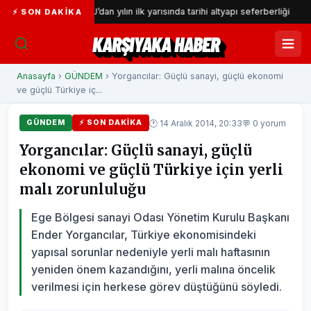
İZSU’dan yılın ilk yarısında tarihi altyapı seferberliği
Gaze
⚡ SON DAKIKA
KARŞIYAKA HABER
Anasayfa
›
GÜNDEM
› Yorgancılar: Güçlü sanayi, güçlü ekonomi
ve güçlü Türkiye iç...
🕐 14 Aralık 2014, 20:33
💬 0 yorum
GÜNDEM
⚡ SON DAKIKA
Yorgancılar: Güçlü sanayi, güçlü
ekonomi ve güçlü Türkiye için yerli
malı zorunluluğu
Ege Bölgesi sanayi Odası Yönetim Kurulu Başkanı
Ender Yorgancılar, Türkiye ekonomisindeki
yapısal sorunlar nedeniyle yerli malı haftasının
yeniden önem kazandığını, yerli malına öncelik
verilmesi için herkese görev düştüğünü söyledi.