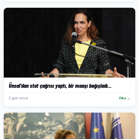
Ünsal'dan stat çağrısı yaptı, bir maaşı bağışladı...
2 gün önce
Oku →