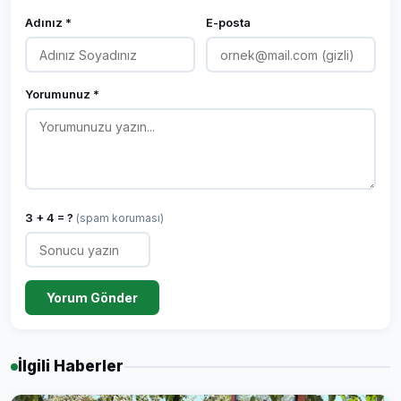
Adınız *
E-posta
Yorumunuz *
3 + 4 = ?
(spam koruması)
Yorum Gönder
İlgili Haberler