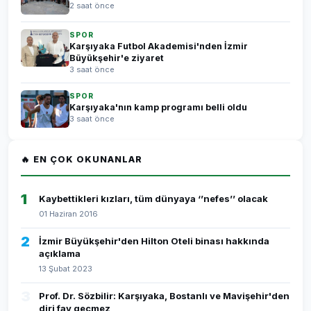
2 saat önce
SPOR
Karşıyaka Futbol Akademisi'nden İzmir
Büyükşehir'e ziyaret
3 saat önce
SPOR
Karşıyaka'nın kamp programı belli oldu
3 saat önce
🔥 EN ÇOK OKUNANLAR
1
Kaybettikleri kızları, tüm dünyaya ‘’nefes’’ olacak
01 Haziran 2016
2
İzmir Büyükşehir'den Hilton Oteli binası hakkında
açıklama
13 Şubat 2023
3
Prof. Dr. Sözbilir: Karşıyaka, Bostanlı ve Mavişehir'den
diri fay geçmez