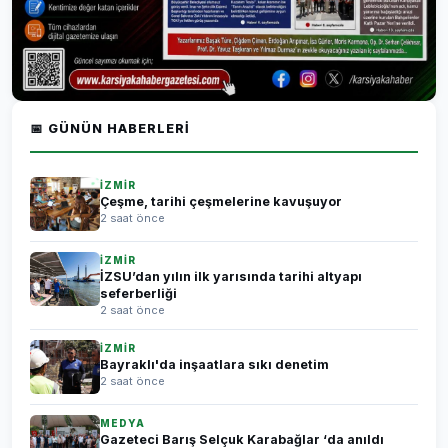
📅 GÜNÜN HABERLERI
İZMİR
Çeşme, tarihi çeşmelerine kavuşuyor
2 saat önce
İZMİR
İZSU’dan yılın ilk yarısında tarihi altyapı
seferberliği
2 saat önce
İZMİR
Bayraklı'da inşaatlara sıkı denetim
2 saat önce
MEDYA
Gazeteci Barış Selçuk Karabağlar ‘da anıldı