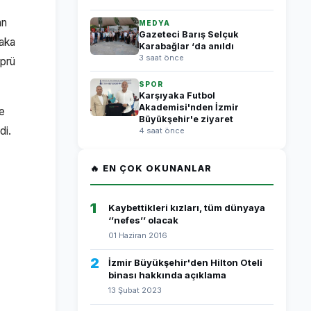
an
MEDYA
Gazeteci Barış Selçuk
yaka
Karabağlar ‘da anıldı
3 saat önce
öprü
SPOR
Karşıyaka Futbol
Akademisi'nden İzmir
çe
Büyükşehir'e ziyaret
di.
4 saat önce
🔥 EN ÇOK OKUNANLAR
1
Kaybettikleri kızları, tüm dünyaya
‘’nefes’’ olacak
01 Haziran 2016
2
İzmir Büyükşehir'den Hilton Oteli
binası hakkında açıklama
13 Şubat 2023