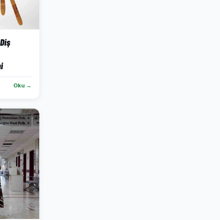
 Diş
i
Oku →