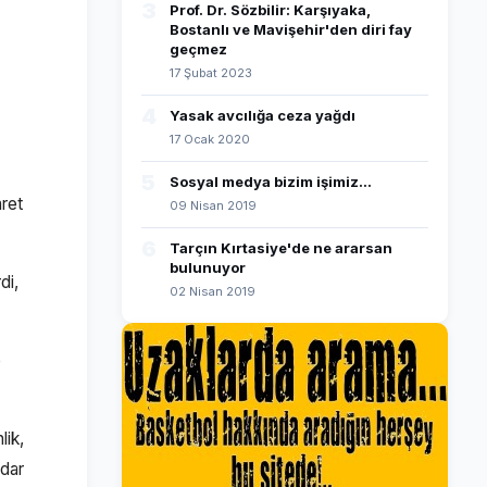
3
Prof. Dr. Sözbilir: Karşıyaka,
Bostanlı ve Mavişehir'den diri fay
geçmez
17 Şubat 2023
4
Yasak avcılığa ceza yağdı
17 Ocak 2020
5
Sosyal medya bizim işimiz...
ret
09 Nisan 2019
6
Tarçın Kırtasiye'de ne ararsan
bulunuyor
di,
02 Nisan 2019
e
lik,
adar