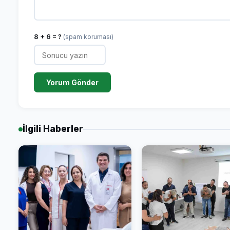
8 + 6 = ?
(spam koruması)
Yorum Gönder
İlgili Haberler