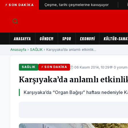
or...
Çeşme, tarihi çeşmelerine kavuşuyor
İZSU’dan yıl
⚡ SON DAKIKA
ANASAYFA
GÜNDEM
SPOR
EKONOMİ
KÜLTÜR-SANA
Anasayfa
›
SAĞLIK
› Karşıyaka’da anlamlı etkinlik...
🕐 06 Kasım 2014, 10:29
💬 0 yorum
SAĞLIK
⚡ SON DAKIKA
Karşıyaka’da anlamlı etkinli
Karşıyaka’da “Organ Bağışı” haftası nedeniyle Ka