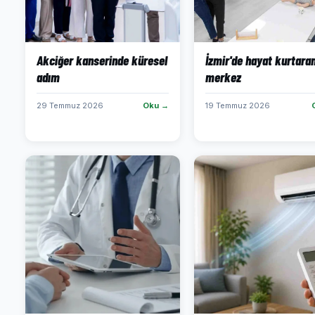
Akciğer kanserinde küresel
İzmir'de hayat kurtara
adım
merkez
29 Temmuz 2026
Oku →
19 Temmuz 2026