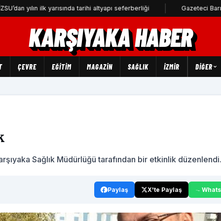
ın ilk yarısında tarihi altyapı seferberliği
Gazeteci Barış Selçuk Ka
KARŞIYAKA HABER
T
ÇEVRE
EĞİTİM
MAGAZİN
SAĞLIK
İZMİR
DIĞER
k
rşıyaka Sağlık Müdürlüğü tarafından bir etkinlik düzenlendi
Paylaş
X'te Paylaş
What