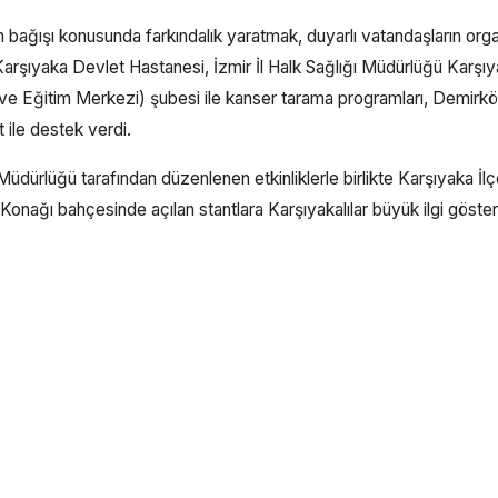
ağışı konusunda farkındalık yaratmak, duyarlı vatandaşların org
Karşıyaka Devlet Hastanesi, İzmir İl Halk Sağlığı Müdürlüğü Karşı
 Eğitim Merkezi) şubesi ile kanser tarama programları, Demirk
t ile destek verdi.
üdürlüğü tarafından düzenlenen etkinliklerle birlikte Karşıyaka İl
onağı bahçesinde açılan stantlara Karşıyakalılar büyük ilgi göster