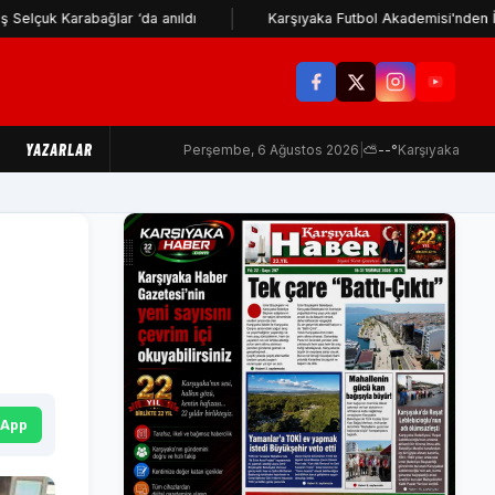
rabağlar ‘da anıldı
Karşıyaka Futbol Akademisi'nden İzmir Büyük
YAZARLAR
Perşembe, 6 Ağustos 2026
|
⛅
--°
Karşıyaka
.
sApp