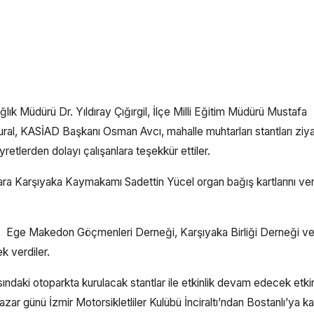
ık Müdürü Dr. Yıldıray Çığırgil, İlçe Milli Eğitim Müdürü Mustafa
al, KASİAD Başkanı Osman Avcı, mahalle muhtarları stantları ziya
yretlerden dolayı çalışanlara teşekkür ettiler.
ara Karşıyaka Kaymakamı Sadettin Yücel organ bağış kartlarını ver
ler, Ege Makedon Göçmenleri Derneği, Karşıyaka Birliği Derneği v
k verdiler.
ındaki otoparkta kurulacak stantlar ile etkinlik devam edecek etkin
 günü İzmir Motorsikletliler Kulübü İnciraltı’ndan Bostanlı’ya k