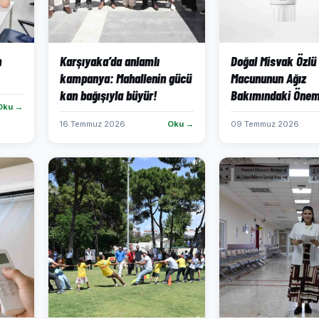
n
Karşıyaka’da anlamlı
Doğal Misvak Özlü
kampanya: Mahallenin gücü
Macununun Ağız
kan bağışıyla büyür!
Bakımındaki Önem
Oku →
16 Temmuz 2026
Oku →
09 Temmuz 2026