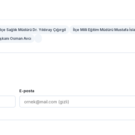
lçe Sağlık Müdürü Dr. Yıldıray Çığırgil
İlçe Milli Eğitim Müdürü Mustafa İs
şkanı Osman Avcı
E-posta