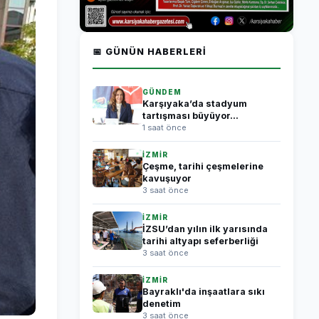
📅 GÜNÜN HABERLERI
GÜNDEM
Karşıyaka’da stadyum
tartışması büyüyor...
1 saat önce
İZMİR
Çeşme, tarihi çeşmelerine
kavuşuyor
3 saat önce
İZMİR
İZSU’dan yılın ilk yarısında
tarihi altyapı seferberliği
3 saat önce
İZMİR
Bayraklı'da inşaatlara sıkı
denetim
3 saat önce