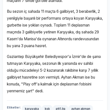
maçların 7'sinde gol bile atamadı.
Bu sezon iç sahada 11 maçta 6 galibiyet, 3 beraberlik, 2
yenilgiyle başarılı bir performans ortaya koyan Karşıyaka,
gurbette ise yokları oynadı. Toplam 11 deplasman
maçında 3 galibiyetle yetinen Karşıyaka, dış sahada 29
Kasım'da Manisa'da oynanan Altınordu randevusundan
bu yana 3 puana hasret.
Gaziantep Büyükşehir Belediyespor'a İzmir'de de şansı
tutmayan Karşıyaka, sezonun ilk yarısında ev sahibi
olduğu mücadeleyi 5-2 kazanarak rakibine karşı 7 yıllık
galibiyet hasretine son vermişti. Ayhan Akman ise bu
konuda, "Play off'a kalmak için deplasman fobisini
yenmemiz şart" dedi.
Etiketler:
karşıyaka
ksk
ptt1.lig
ayhan akman