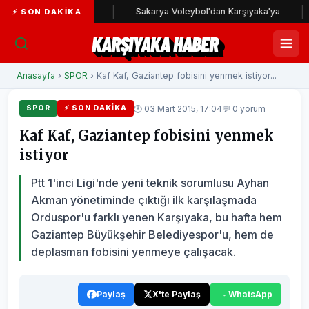
şıyaka yolunda
Sakarya Voleybol'dan Karşıyaka'ya
Kar
⚡ SON DAKIKA
KARŞIYAKA HABER
Anasayfa
›
SPOR
› Kaf Kaf, Gaziantep fobisini yenmek istiyor...
🕐 03 Mart 2015, 17:04
💬 0 yorum
SPOR
⚡ SON DAKIKA
Kaf Kaf, Gaziantep fobisini yenmek
istiyor
Ptt 1'inci Ligi'nde yeni teknik sorumlusu Ayhan
Akman yönetiminde çıktığı ilk karşılaşmada
Orduspor'u farklı yenen Karşıyaka, bu hafta hem
Gaziantep Büyükşehir Belediyespor'u, hem de
deplasman fobisini yenmeye çalışacak.
Paylaş
X'te Paylaş
WhatsApp