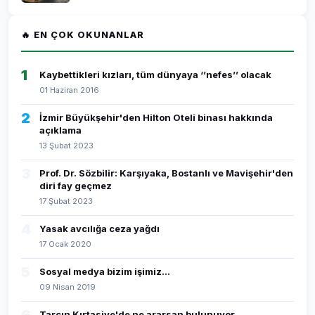
🔥 EN ÇOK OKUNANLAR
1
Kaybettikleri kızları, tüm dünyaya ‘’nefes’’ olacak
01 Haziran 2016
2
İzmir Büyükşehir'den Hilton Oteli binası hakkında
açıklama
13 Şubat 2023
3
Prof. Dr. Sözbilir: Karşıyaka, Bostanlı ve Mavişehir'den
diri fay geçmez
17 Şubat 2023
4
Yasak avcılığa ceza yağdı
17 Ocak 2020
5
Sosyal medya bizim işimiz...
09 Nisan 2019
Tarçın Kırtasiye'de ne ararsan bulunuyor