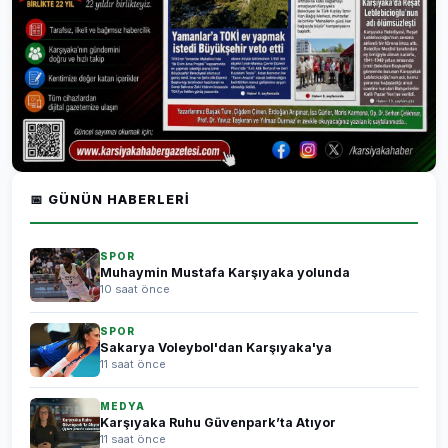
📅 GÜNÜN HABERLERI
SPOR
Muhaymin Mustafa Karşıyaka yolunda
10 saat önce
SPOR
Sakarya Voleybol'dan Karşıyaka'ya
11 saat önce
MEDYA
Karşıyaka Ruhu Güvenpark’ta Atıyor
11 saat önce