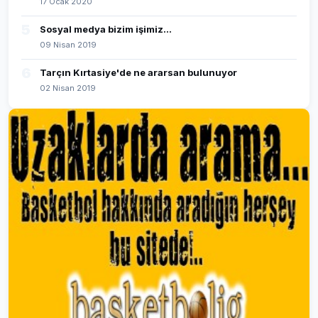
17 Ocak 2020
5
Sosyal medya bizim işimiz...
09 Nisan 2019
6
Tarçın Kırtasiye'de ne ararsan bulunuyor
02 Nisan 2019