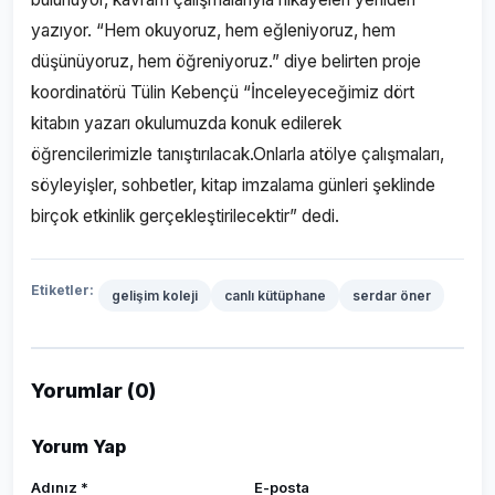
yazıyor. “Hem okuyoruz, hem eğleniyoruz, hem
düşünüyoruz, hem öğreniyoruz.” diye belirten proje
koordinatörü Tülin Kebençü “İnceleyeceğimiz dört
kitabın yazarı okulumuzda konuk edilerek
öğrencilerimizle tanıştırılacak.Onlarla atölye çalışmaları,
söyleyişler, sohbetler, kitap imzalama günleri şeklinde
birçok etkinlik gerçekleştirilecektir” dedi.
Etiketler:
gelişim koleji
canlı kütüphane
serdar öner
Yorumlar (0)
Yorum Yap
Adınız *
E-posta