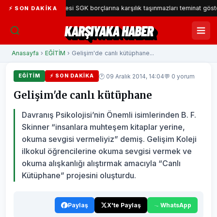
yaka Belediyesi SGK borçlarına karşılık taşınmazları teminat gösterecek
⚡ SON DAKIKA
KARŞIYAKA HABER
Anasayfa
›
EĞİTİM
› Gelişim'de canlı kütüphane...
🕐 09 Aralık 2014, 14:04
💬 0 yorum
EĞİTİM
⚡ SON DAKIKA
Gelişim'de canlı kütüphane
Davranış Psikolojisi’nin Önemli isimlerinden B. F.
Skinner “insanlara muhteşem kitaplar yerine,
okuma sevgisi vermeliyiz” demiş. Gelişim Koleji
ilkokul öğrencilerine okuma sevgisi vermek ve
okuma alışkanlığı alıştırmak amacıyla “Canlı
Kütüphane” projesini oluşturdu.
Paylaş
X'te Paylaş
WhatsApp