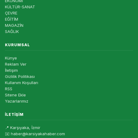
EKONOMİ
KÜLTÜR-SANAT
ÇEVRE
EĞİTİM
MAGAZİN
SAĞLIK
KURUMSAL
Künye
Reklam Ver
İletişim
Gizlilik Politikası
Kullanım Koşulları
RSS
Sitene Ekle
Yazarlarımız
İLETIŞIM
📍 Karşıyaka, İzmir
✉️ haber@karsiyakahaber.com