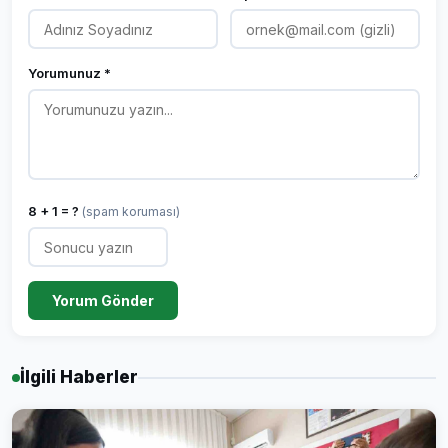
Yorumunuz *
8 + 1 = ?
(spam koruması)
Yorum Gönder
İlgili Haberler