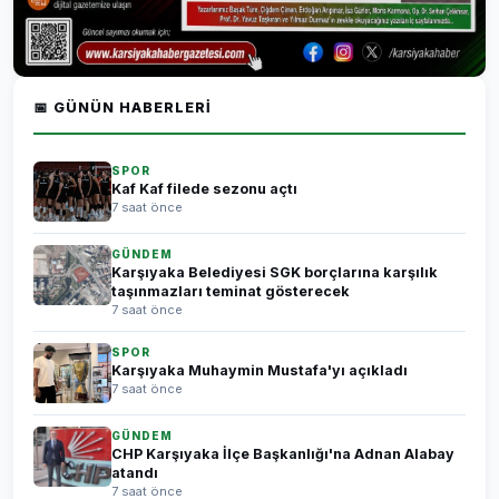
📅 GÜNÜN HABERLERI
SPOR
Kaf Kaf filede sezonu açtı
7 saat önce
GÜNDEM
Karşıyaka Belediyesi SGK borçlarına karşılık
taşınmazları teminat gösterecek
7 saat önce
SPOR
Karşıyaka Muhaymin Mustafa'yı açıkladı
7 saat önce
GÜNDEM
CHP Karşıyaka İlçe Başkanlığı'na Adnan Alabay
atandı
7 saat önce