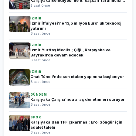
Karşıyaka Belediyesi'ne 6. Başkan Yardımcısı...
3 saat önce
İZMİR
İzmir İtfaiyesi’ne 13,5 milyon Euro’luk teknoloji
yatırımı
6 saat önce
İZMİR
İzmir Yurttaş Meclisi; Çiğli, Karşıyaka ve
Bayraklı’da devam edecek
6 saat önce
İZMİR
Onat Tüneli'nde son etabın yapımına başlanıyor
6 saat önce
GÜNDEM
Karşıyaka Çarşısı’nda araç denetimleri sürüyor
6 saat önce
SPOR
Karşıyaka'dan TFF çıkarması: Erol Söngür için
adalet talebi
6 saat önce