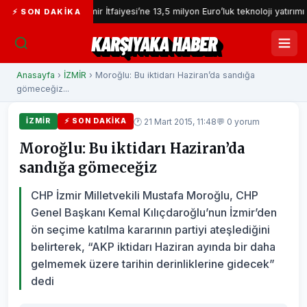
İzmir İtfaiyesi’ne 13,5 milyon Euro’luk teknoloji yatırımı
İ
⚡ SON DAKIKA
KARŞIYAKA HABER
Anasayfa
›
İZMİR
› Moroğlu: Bu iktidarı Haziran’da sandığa
gömeceğiz...
🕐 21 Mart 2015, 11:48
💬 0 yorum
İZMİR
⚡ SON DAKIKA
Moroğlu: Bu iktidarı Haziran’da
sandığa gömeceğiz
CHP İzmir Milletvekili Mustafa Moroğlu, CHP
Genel Başkanı Kemal Kılıçdaroğlu’nun İzmir’den
ön seçime katılma kararının partiyi ateşlediğini
belirterek, “AKP iktidarı Haziran ayında bir daha
gelmemek üzere tarihin derinliklerine gidecek”
dedi