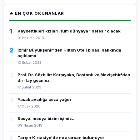
🔥 EN ÇOK OKUNANLAR
1
Kaybettikleri kızları, tüm dünyaya ‘’nefes’’ olacak
01 Haziran 2016
2
İzmir Büyükşehir'den Hilton Oteli binası hakkında
açıklama
13 Şubat 2023
3
Prof. Dr. Sözbilir: Karşıyaka, Bostanlı ve Mavişehir'den
diri fay geçmez
17 Şubat 2023
4
Yasak avcılığa ceza yağdı
17 Ocak 2020
5
Sosyal medya bizim işimiz...
09 Nisan 2019
6
Tarçın Kırtasiye'de ne ararsan bulunuyor