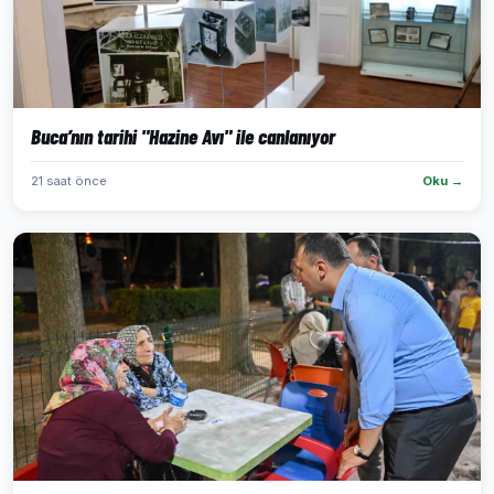
Buca’nın tarihi "Hazine Avı" ile canlanıyor
21 saat önce
Oku →