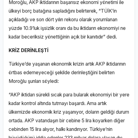
Moroğlu, AKP iktidarının başarısız ekonomi yönetimi ile
ülkeyi borç batağına sapladığını belirterek, “TÜİK’in
açıkladığı ve son dört yılın rekoru olarak yorumlanan
yüzde 10.9’luk işsizlik oranı da bu iktidarın ekonomiyi ne
kadar beceriksiz yönettiğinin açık bir kanıtıdır” dedi.
KR
İ
Z DER
İNLEŞTİ
Türkiye’de yaşanan ekonomik krizin artık AKP iktidarının
örtbas edemeyeceği şekilde derinleştiğini belirten
Moroğlu şunları söyledi:
“AKP iktidarı sürekli sıcak para bularak ekonomiyi bir yere
kadar kontrol altında tutmayı başardı. Ama artık
ülkemizde ekonomik kriz yaşanıyor, doların geldiği durum
ortada. AKP vatandaşın bir cebine 5 lira koyarken diğer
cebinden 15 lira alıyor, halkı kandırıyor. Türkiye’nin
büyüdüğünü iddia edenler 233 milyar dolara ulaşan dış