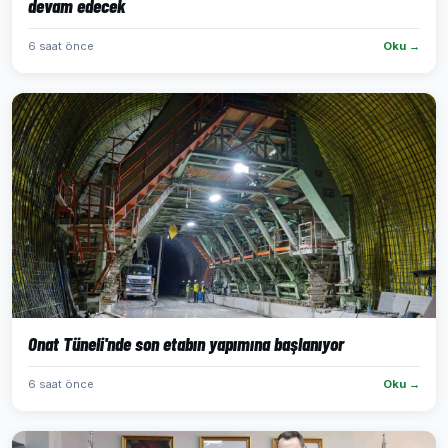
devam edecek
6 saat önce
Oku →
Onat Tüneli'nde son etabın yapımına başlanıyor
6 saat önce
Oku →