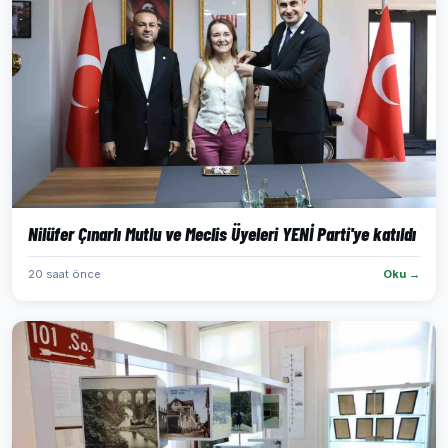
Nilüfer Çınarlı Mutlu ve Meclis Üyeleri YENİ Parti'ye katıldı
20 saat önce
Oku →