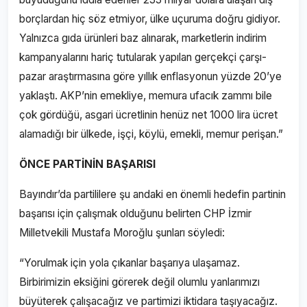
borçlardan hiç söz etmiyor, ülke uçuruma doğru gidiyor.
Yalnızca gıda ürünleri baz alınarak, marketlerin indirim
kampanyalarını hariç tutularak yapılan gerçekçi çarşı-
pazar araştırmasına göre yıllık enflasyonun yüzde 20’ye
yaklaştı. AKP’nin emekliye, memura ufacık zammı bile
çok gördüğü, asgari ücretlinin henüz net 1000 lira ücret
alamadığı bir ülkede, işçi, köylü, emekli, memur perişan.”
ÖNCE PART
İ
N
İ
N BA
Ş
ARISI
Bayındır’da partililere şu andaki en önemli hedefin partinin
başarısı için çalışmak olduğunu belirten CHP İzmir
Milletvekili Mustafa Moroğlu şunları söyledi:
“Yorulmak için yola çıkanlar başarıya ulaşamaz.
Birbirimizin eksiğini görerek değil olumlu yanlarımızı
büyüterek çalışacağız ve partimizi iktidara taşıyacağız.