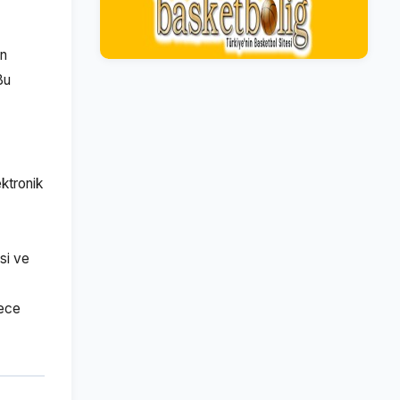
en
Bu
ktronik
si ve
dece