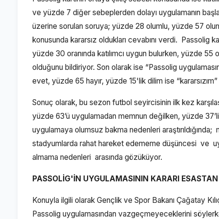
ve yüzde 7 diğer sebeplerden dolayı uygulamanın başlad
üzerine sorulan soruya; yüzde 28 olumlu, yüzde 57 olumsu
konusunda kararsız oldukları cevabını verdi. Passolig kar
yüzde 30 oranında katılımcı uygun bulurken, yüzde 55 or
olduğunu bildiriyor. Son olarak ise “Passolig uygulaması
evet, yüzde 65 hayır, yüzde 15'lik dilim ise “kararsızım”
Sonuç olarak, bu sezon futbol seyircisinin ilk kez karşılaşt
yüzde 63’ü uygulamadan memnun değilken, yüzde 37’lik k
uygulamaya olumsuz bakma nedenleri araştırıldığında; mad
stadyumlarda rahat hareket edememe düşüncesi ve uygul
almama nedenleri arasında gözüküyor.
PASSOLİG'İN UYGULAMASININ KARARI ESASTA
Konuyla ilgili olarak Gençlik ve Spor Bakanı Çağatay Kı
Passolig uygulamasından vazgeçmeyeceklerini söylerke