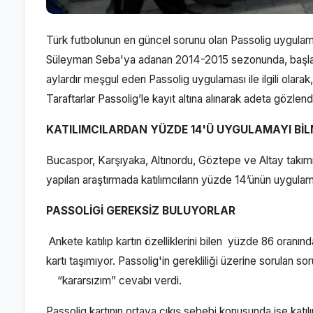
Türk futbolunun en güncel sorunu olan Passolig uygulama
Süleyman Seba'ya adanan 2014-2015 sezonunda, başlanıl
aylardır meşgul eden Passolig uygulaması ile ilgili olarak
Taraftarlar Passolig’le kayıt altına alınarak adeta gözlendikl
KATILIMCILARDAN YÜZDE 14'Ü UYGULAMAYI Bİ
Bucaspor, Karşıyaka, Altınordu, Göztepe ve Altay takımı 
yapılan araştırmada katılımcıların yüzde 14’ünün uygulam
PASSOLİGİ GEREKSİZ BULUYORLAR
Ankete katılıp kartın özelliklerini bilen yüzde 86 oranınd
kartı taşımıyor. Passolig'in gerekliliği üzerine sorulan
“kararsızım” cevabı verdi.
Passolig kartının ortaya çıkış sebebi konusunda ise katı