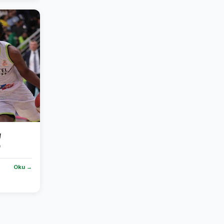
a
Oku →