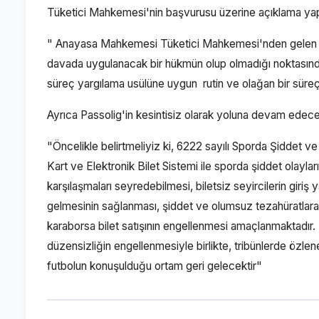
Tüketici Mahkemesi'nin başvurusu üzerine açıklama yapı
" Anayasa Mahkemesi Tüketici Mahkemesi'nden gelen ipt
davada uygulanacak bir hükmün olup olmadığı noktasında 
süreç yargılama usülüne uygun rutin ve olağan bir süreç
Ayrıca Passolig'in kesintisiz olarak yoluna devam edece
"Öncelikle belirtmeliyiz ki, 6222 sayılı Sporda Şiddet 
Kart ve Elektronik Bilet Sistemi ile sporda şiddet olayları
karşılaşmaları seyredebilmesi, biletsiz seyircilerin gir
gelmesinin sağlanması, şiddet ve olumsuz tezahüratlara
karaborsa bilet satışının engellenmesi amaçlanmaktadır.
düzensizliğin engellenmesiyle birlikte, tribünlerde özl
futbolun konuşulduğu ortam geri gelecektir"