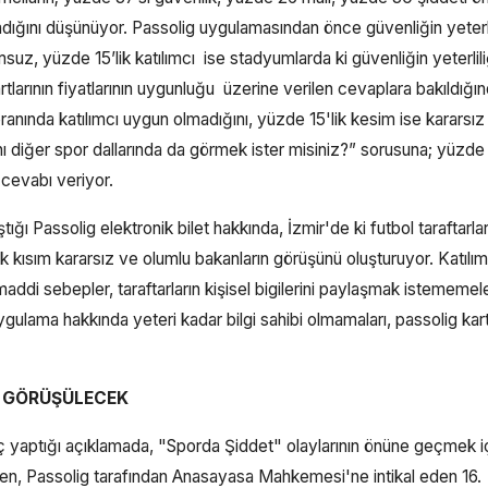
ığını düşünüyor. Passolig uygulamasından önce güvenliğin yeterli
z, yüzde 15’lik katılımcı ise stadyumlarda ki güvenliğin yeterlili
tlarının fiyatlarının uygunluğu üzerine verilen cevaplara bakıldığı
anında katılımcı uygun olmadığını, yüzde 15'lik kesim ise kararsız
nı diğer spor dallarında da görmek ister misiniz?” sorusuna; yüzde
 cevabı veriyor.
ığı Passolig elektronik bilet hakkında, İzmir'de ki futbol taraftarlar
ısım kararsız ve olumlu bakanların görüşünü oluşturuyor. Katılımc
di sebepler, taraftarların kişisel bigilerini paylaşmak istememele
ama hakkında yeteri kadar bilgi sahibi olmamaları, passolig kar
N GÖRÜŞÜLECEK
lıç yaptığı açıklamada, "Sporda Şiddet" olaylarının önüne geçmek i
n, Passolig tarafından Anasayasa Mahkemesi'ne intikal eden 16.