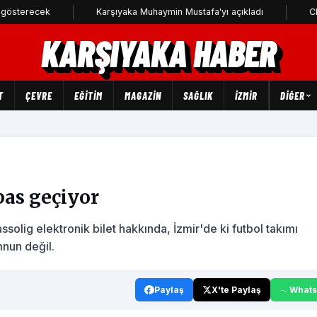
k
Karşıyaka Muhaymin Mustafa'yı açıkladı
CHP Karşıyaka
KARŞIYAKA HABER
T
ÇEVRE
EĞİTİM
MAGAZİN
SAĞLIK
İZMİR
DIĞER
 pas geçiyor
assolig elektronik bilet hakkında, İzmir'de ki futbol takımı
nun değil.
Paylaş
X'te Paylaş
What