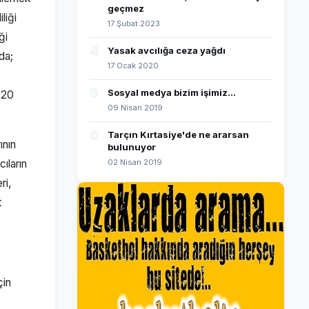
geçmez
liği
17 Şubat 2023
ği
4
Yasak avcılığa ceza yağdı
nda;
17 Ocak 2020
5
Sosyal medya bizim işimiz...
 20
09 Nisan 2019
6
Tarçın Kırtasiye'de ne ararsan
ının
bulunuyor
ıların
02 Nisan 2019
ri,
t
çin