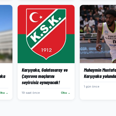
Karşıyaka, Galatasaray ve
Muhaymin Mustaf
aka
Çayırova maçlarını
Karşıyaka yolunda
seyircisiz oynayacak!
1 gün önce
Oku →
19 saat önce
Oku →