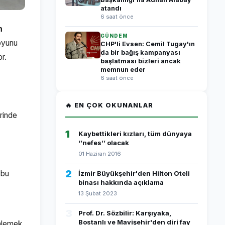
atandı
6 saat önce
n
GÜNDEM
oyunu
CHP'li Evsen: Cemil Tugay'ın
da bir bağış kampanyası
or.
başlatması bizleri ancak
memnun eder
6 saat önce
🔥 EN ÇOK OKUNANLAR
erinde
1
Kaybettikleri kızları, tüm dünyaya
‘’nefes’’ olacak
01 Haziran 2016
2
 bu
İzmir Büyükşehir'den Hilton Oteli
binası hakkında açıklama
13 Şubat 2023
3
Prof. Dr. Sözbilir: Karşıyaka,
Bostanlı ve Mavişehir'den diri fay
önlemek