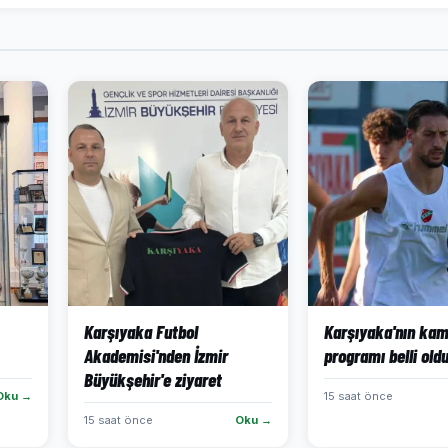
Karşıyaka Futbol
Karşıyaka'nın ka
Akademisi'nden İzmir
programı belli old
Büyükşehir'e ziyaret
Oku →
15 saat önce
15 saat önce
Oku →