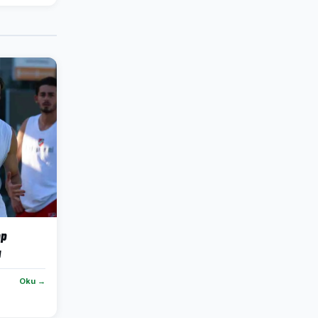
mp
u
Oku →