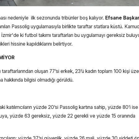
sı nedeniyle ilk sezonunda tribünler boş kalıyor.
Efsane Başka
an Passolig uygulamasıyla birlikte taraftar statlara küstü. Kamu
, İzmir'de ki futbol takımı taraftarları bu uygulamayı gereksiz buluy
eri hissine kapıldıklarını belirtiyor.
LMİYOR
taraftarlarından oluşan 77’si erkek, 23’ü kadın toplam 100 kişi üz
a hakkında bilgisi olmadığı görüldü.
aki katılımcıların yüzde 20’si Passolig kartına sahip, yüzde 80’i ise
 soruya, yüzde 63 gereksiz, yüzde 22 gerekli ve yüzde 15 oranında
lımcıların; yüzde 37’si güvenlik, yüzde 26 mali, yüzde 30 şiddeti 