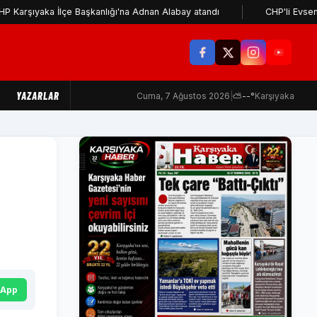
 İlçe Başkanlığı'na Adnan Alabay atandı
CHP'li Evsen: Cemil Tu
YAZARLAR
Cuma, 7 Ağustos 2026
|
⛅
--°
Karşıyaka
sApp