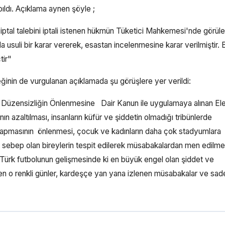
ldı. Açıklama aynen şöyle ;
al talebini iptali istenen hükmün Tüketici Mahkemesi'nde görül
usuli bir karar vererek, esastan incelenmesine karar verilmiştir. 
tir"
ğinin de vurgulanan açıklamada şu görüşlere yer verildi:
ve Düzensizliğin Önlenmesine Dair Kanun ile uygulamaya alınan Ele
nın azaltılması, insanların küfür ve şiddetin olmadığı tribünlerde
iş yapmasının önlenmesi, çocuk ve kadınların daha çok stadyumlara
 sebep olan bireylerin tespit edilerek müsabakalardan men edilme
 Türk futbolunun gelişmesinde ki en büyük engel olan şiddet ve
enen o renkli günler, kardeşçe yan yana izlenen müsabakalar ve sa