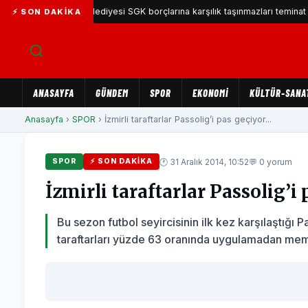
rşıyaka Belediyesi SGK borçlarına karşılık taşınmazları teminat gösterece
⚡ SON DAKIKA
ANASAYFA
GÜNDEM
SPOR
EKONOMİ
KÜLTÜR-SANA
Anasayfa
›
SPOR
› İzmirli taraftarlar Passolig’i pas geçiyor...
🕐 31 Aralık 2014, 10:52
💬 0 yorum
SPOR
⚡ SON DAKIKA
İzmirli taraftarlar Passolig’i
Bu sezon futbol seyircisinin ilk kez karşılaştığı P
taraftarları yüzde 63 oranında uygulamadan mem