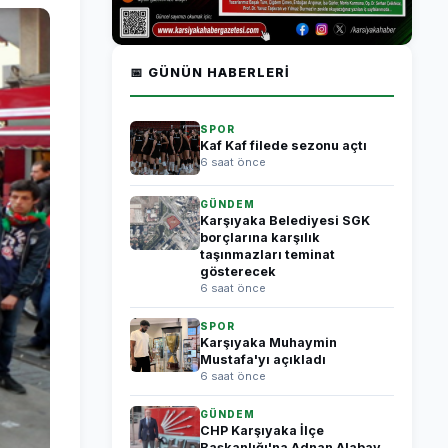
📅 GÜNÜN HABERLERI
SPOR
Kaf Kaf filede sezonu açtı
6 saat önce
GÜNDEM
Karşıyaka Belediyesi SGK
borçlarına karşılık
taşınmazları teminat
gösterecek
6 saat önce
SPOR
Karşıyaka Muhaymin
Mustafa'yı açıkladı
6 saat önce
GÜNDEM
CHP Karşıyaka İlçe
Başkanlığı'na Adnan Alabay