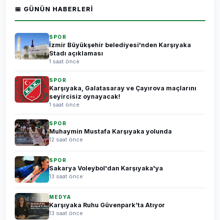
📅 GÜNÜN HABERLERI
SPOR
İzmir Büyükşehir belediyesi'nden Karşıyaka
Stadı açıklaması
1 saat önce
SPOR
Karşıyaka, Galatasaray ve Çayırova maçlarını
seyircisiz oynayacak!
1 saat önce
SPOR
Muhaymin Mustafa Karşıyaka yolunda
12 saat önce
SPOR
Sakarya Voleybol'dan Karşıyaka'ya
13 saat önce
MEDYA
Karşıyaka Ruhu Güvenpark’ta Atıyor
13 saat önce