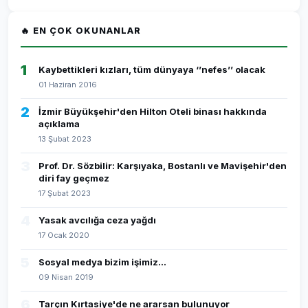
🔥 EN ÇOK OKUNANLAR
1
Kaybettikleri kızları, tüm dünyaya ‘’nefes’’ olacak
01 Haziran 2016
2
İzmir Büyükşehir'den Hilton Oteli binası hakkında
açıklama
13 Şubat 2023
3
Prof. Dr. Sözbilir: Karşıyaka, Bostanlı ve Mavişehir'den
diri fay geçmez
17 Şubat 2023
4
Yasak avcılığa ceza yağdı
17 Ocak 2020
5
Sosyal medya bizim işimiz...
09 Nisan 2019
6
Tarçın Kırtasiye'de ne ararsan bulunuyor