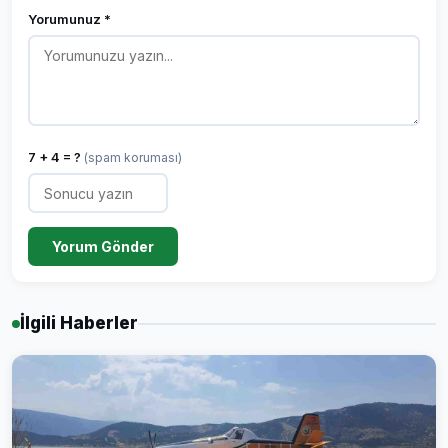
Yorumunuz *
7 + 4 = ?
(spam koruması)
Yorum Gönder
İlgili Haberler