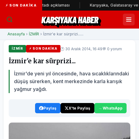
en Karşıyaka Stadı açıklaması
Karşıyaka, Galatasaray ve Çayırova
⚡ SON DAKIKA
KARŞIYAKA HABER
Anasayfa
›
İZMİR
› İzmir'e kar sürprizi......
🕐 30 Aralık 2014, 16:49
💬 0 yorum
İZMİR
⚡ SON DAKIKA
İzmir'e kar sürprizi...
İzmir'de yeni yıl öncesinde, hava sıcaklıklarındaki
düşüş sürerken, kent merkezinde karla karışık
yağmur yağdı.
Paylaş
X'te Paylaş
WhatsApp