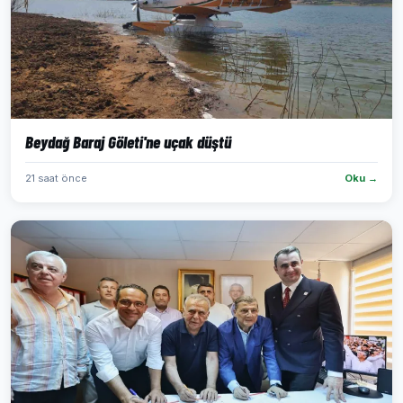
Beydağ Baraj Göleti'ne uçak düştü
21 saat önce
Oku →