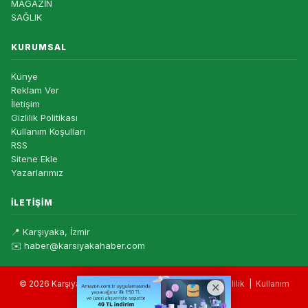
MAGAZİN
SAĞLIK
KURUMSAL
Künye
Reklam Ver
İletişim
Gizlilik Politikası
Kullanım Koşulları
RSS
Sitene Ekle
Yazarlarımız
İLETIŞIM
📍 Karşıyaka, İzmir
✉️ haber@karsiyakahaber.com
© 2026 Karşıyaka Haber — Tüm hakları saklıdır. |
Gizlilik
|
Kullanım
Koşulları