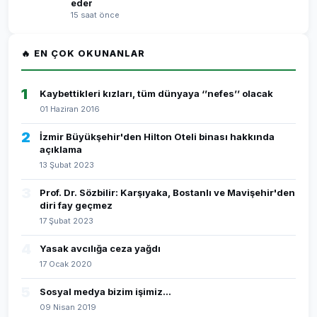
eder
15 saat önce
🔥 EN ÇOK OKUNANLAR
1
Kaybettikleri kızları, tüm dünyaya ‘’nefes’’ olacak
01 Haziran 2016
2
İzmir Büyükşehir'den Hilton Oteli binası hakkında
açıklama
13 Şubat 2023
3
Prof. Dr. Sözbilir: Karşıyaka, Bostanlı ve Mavişehir'den
diri fay geçmez
17 Şubat 2023
4
Yasak avcılığa ceza yağdı
17 Ocak 2020
5
Sosyal medya bizim işimiz...
09 Nisan 2019