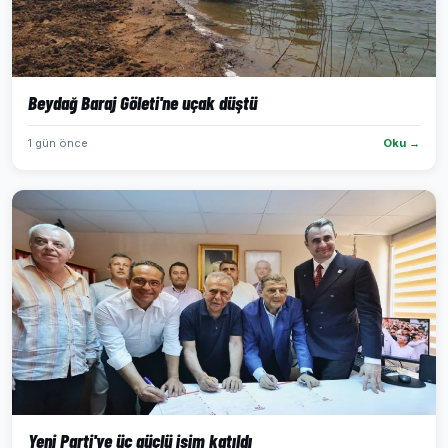
Beydağ Baraj Göleti'ne uçak düştü
1 gün önce
Oku →
Yeni Parti'ye üç güçlü isim katıldı