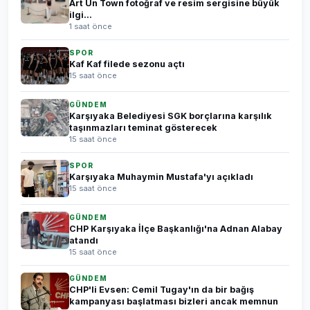
Art Un Town fotoğraf ve resim sergisine büyük
ilgi...
1 saat önce
SPOR
Kaf Kaf filede sezonu açtı
15 saat önce
GÜNDEM
Karşıyaka Belediyesi SGK borçlarına karşılık
taşınmazları teminat gösterecek
15 saat önce
SPOR
Karşıyaka Muhaymin Mustafa'yı açıkladı
15 saat önce
GÜNDEM
CHP Karşıyaka İlçe Başkanlığı'na Adnan Alabay
atandı
15 saat önce
GÜNDEM
CHP'li Evsen: Cemil Tugay'ın da bir bağış
kampanyası başlatması bizleri ancak memnun