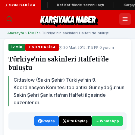
yük ilgi...
Kaf Kaf filede sezonu açtı
Karşıyaka Beledi
⚡ SON DAKIKA
KARŞIYAKA HABER
Anasayfa
›
İZMİR
› Türkiye'nin sakinleri Halfeti'de buluştu...
🕐 20 Mart 2015, 11:51
💬 0 yorum
İZMİR
⚡ SON DAKIKA
Türkiye'nin sakinleri Halfeti'de
buluştu
Cittaslow (Sakin Şehir) Türkiye’nin 9.
Koordinasyon Komitesi toplantısı Güneydoğu’nun
Sakin Şehri Şanlıurfa’nın Halfeti ilçesinde
düzenlendi.
Paylaş
X'te Paylaş
WhatsApp