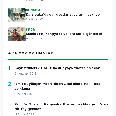
4 saat önce
GÜNDEM
Karşıyaka'da can dostlar yuvalarını bekliyor
4 saat önce
SPOR
Manisa FK, Karşıyaka'ya icra takibi gönderdi
4 saat önce
🔥 EN ÇOK OKUNANLAR
1
Kaybettikleri kızları, tüm dünyaya ‘’nefes’’ olacak
01 Haziran 2016
2
İzmir Büyükşehir'den Hilton Oteli binası hakkında
açıklama
13 Şubat 2023
3
Prof. Dr. Sözbilir: Karşıyaka, Bostanlı ve Mavişehir'den
diri fay geçmez
17 Şubat 2023