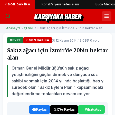
çileri
Konak’a yeni nefes alanı
Buca Metrosu'nda tünel
⚡ SON DAKIKA
KARŞIYAKA HABER
Anasayfa
›
ÇEVRE
› Sakız ağacı için İzmir'de 20bin hektar alan...
🕐 12 Kasım 2014, 13:02
💬 0 yorum
ÇEVRE
⚡ SON DAKIKA
Sakız ağacı için İzmir'de 20bin hektar
alan
Orman Genel Müdürlüğü’nün sakız ağacı
yetiştiriciliğini güçlendirmek ve dünyada söz
sahibi yapmak için 2014 yılında başlattığı, beş yıl
sürecek olan “Sakız Eylem Planı” kapsamındaki
değerlendirme toplantıları devam ediyor.
Paylaş
X'te Paylaş
WhatsApp