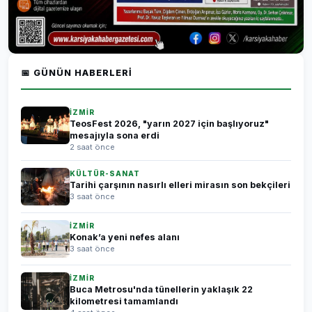
📅 GÜNÜN HABERLERI
İZMİR
TeosFest 2026, "yarın 2027 için başlıyoruz"
mesajıyla sona erdi
2 saat önce
KÜLTÜR-SANAT
Tarihi çarşının nasırlı elleri mirasın son bekçileri
3 saat önce
İZMİR
Konak’a yeni nefes alanı
3 saat önce
İZMİR
Buca Metrosu'nda tünellerin yaklaşık 22
kilometresi tamamlandı