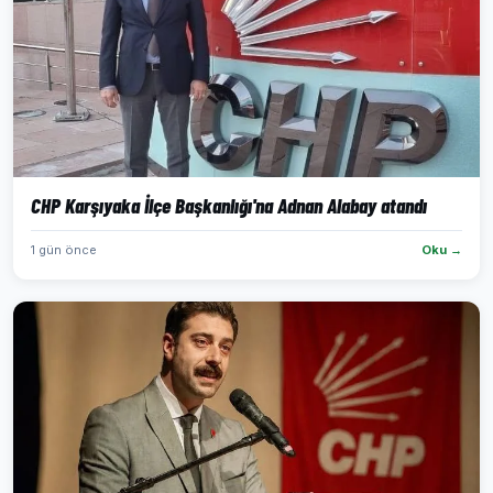
CHP Karşıyaka İlçe Başkanlığı'na Adnan Alabay atandı
1 gün önce
Oku →