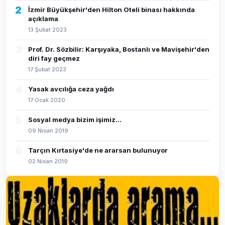
2
İzmir Büyükşehir'den Hilton Oteli binası hakkında
açıklama
13 Şubat 2023
3
Prof. Dr. Sözbilir: Karşıyaka, Bostanlı ve Mavişehir'den
diri fay geçmez
17 Şubat 2023
4
Yasak avcılığa ceza yağdı
17 Ocak 2020
5
Sosyal medya bizim işimiz...
09 Nisan 2019
6
Tarçın Kırtasiye'de ne ararsan bulunuyor
02 Nisan 2019