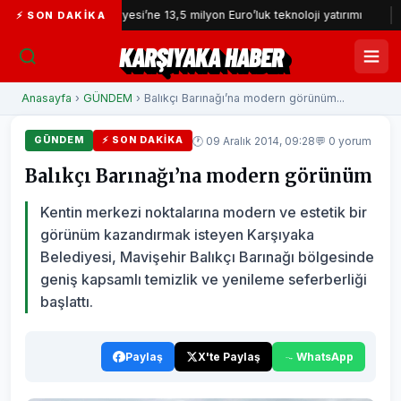
İzmir İtfaiyesi’ne 13,5 milyon Euro’luk teknoloji yatırımı
İzmir Yu
⚡ SON DAKIKA
KARŞIYAKA HABER
Anasayfa
›
GÜNDEM
› Balıkçı Barınağı’na modern görünüm...
🕐 09 Aralık 2014, 09:28
💬 0 yorum
GÜNDEM
⚡ SON DAKIKA
Balıkçı Barınağı’na modern görünüm
Kentin merkezi noktalarına modern ve estetik bir
görünüm kazandırmak isteyen Karşıyaka
Belediyesi, Mavişehir Balıkçı Barınağı bölgesinde
geniş kapsamlı temizlik ve yenileme seferberliği
başlattı.
Paylaş
X'te Paylaş
WhatsApp