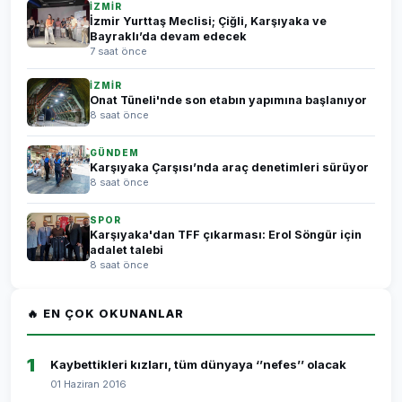
İZMİR
İzmir Yurttaş Meclisi; Çiğli, Karşıyaka ve
Bayraklı’da devam edecek
7 saat önce
İZMİR
Onat Tüneli'nde son etabın yapımına başlanıyor
8 saat önce
GÜNDEM
Karşıyaka Çarşısı’nda araç denetimleri sürüyor
8 saat önce
SPOR
Karşıyaka'dan TFF çıkarması: Erol Söngür için
adalet talebi
8 saat önce
🔥 EN ÇOK OKUNANLAR
1
Kaybettikleri kızları, tüm dünyaya ‘’nefes’’ olacak
01 Haziran 2016