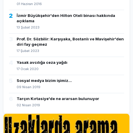
01 Haziran 2016
2
İzmir Büyükşehir'den Hilton Oteli binası hakkında
açıklama
13 Şubat 2023
3
Prof. Dr. Sözbilir: Karşıyaka, Bostanlı ve Mavişehir'den
diri fay geçmez
17 Şubat 2023
4
Yasak avcılığa ceza yağdı
17 Ocak 2020
5
Sosyal medya bizim işimiz...
09 Nisan 2019
6
Tarçın Kırtasiye'de ne ararsan bulunuyor
02 Nisan 2019