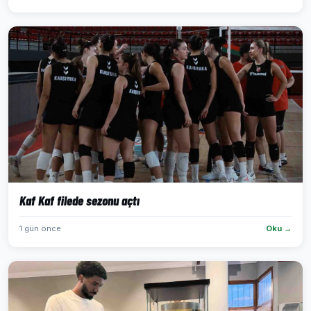
Kaf Kaf filede sezonu açtı
1 gün önce
Oku →