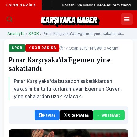
ti'ye katıldı
Bostanlı ve Manda dereleri temizlendi
Al
⚡ SON DAKIKA
KARŞIYAKA HABER
Anasayfa
›
SPOR
› Pınar Karşıyaka'da Egemen yine sakatlandı...
🕐 17 Ocak 2015, 14:38
💬 0 yorum
SPOR
⚡ SON DAKIKA
Pınar Karşıyaka'da Egemen yine
sakatlandı
Pınar Karşıyaka'da bu sezon sakatlıklardan
yakasını bir türlü kurtaramayan Egemen Güven,
yine sahalardan uzak kalacak.
Paylaş
X'te Paylaş
WhatsApp