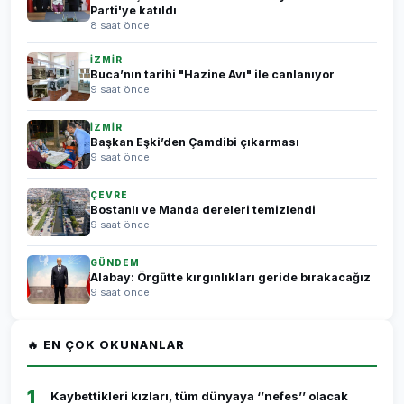
Parti'ye katıldı
8 saat önce
İZMİR
Buca’nın tarihi "Hazine Avı" ile canlanıyor
9 saat önce
İZMİR
Başkan Eşki’den Çamdibi çıkarması
9 saat önce
ÇEVRE
Bostanlı ve Manda dereleri temizlendi
9 saat önce
GÜNDEM
Alabay: Örgütte kırgınlıkları geride bırakacağız
9 saat önce
🔥 EN ÇOK OKUNANLAR
1
Kaybettikleri kızları, tüm dünyaya ‘’nefes’’ olacak