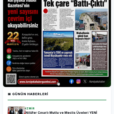
📅 GÜNÜN HABERLERI
İZMİR
Nilüfer Çınarlı Mutlu ve Meclis Üyeleri YENİ