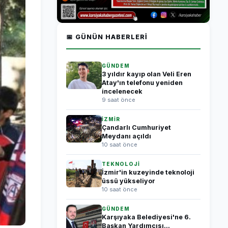
📅 GÜNÜN HABERLERI
GÜNDEM
3 yıldır kayıp olan Veli Eren
Atay'ın telefonu yeniden
incelenecek
9 saat önce
İZMİR
Çandarlı Cumhuriyet
Meydanı açıldı
10 saat önce
TEKNOLOJİ
İzmir'in kuzeyinde teknoloji
üssü yükseliyor
10 saat önce
GÜNDEM
Karşıyaka Belediyesi'ne 6.
Başkan Yardımcısı...