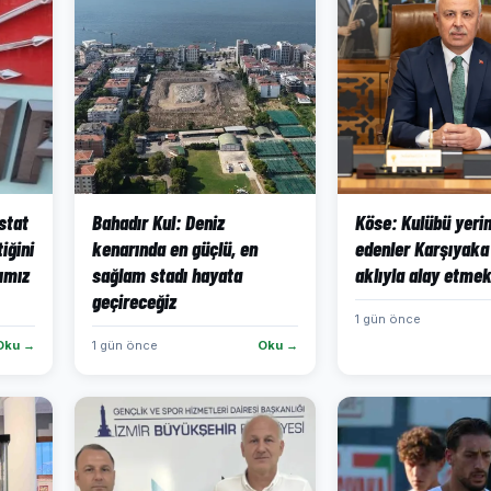
stat
Bahadır Kul: Deniz
Köse: Kulübü yeri
iğini
kenarında en güçlü, en
edenler Karşıyaka 
kımız
sağlam stadı hayata
aklıyla alay etmek
geçireceğiz
1 gün önce
Oku →
1 gün önce
Oku →