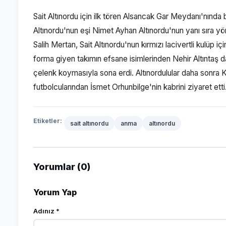
Sait Altınordu için ilk tören Alsancak Gar Meydanı'nında
Altınordu'nun eşi Nimet Ayhan Altınordu'nun yanı sıra yöne
Salih Mertan, Sait Altınordu'nun kırmızı lacivertli kulüp iç
forma giyen takımın efsane isimlerinden Nehir Altıntaş da
çelenk koymasıyla sona erdi. Altınordulular daha sonra 
futbolcularından İsmet Orhunbilge'nin kabrini ziyaret etti
Etiketler:
sait altınordu
anma
altınordu
Yorumlar (0)
Yorum Yap
Adınız *