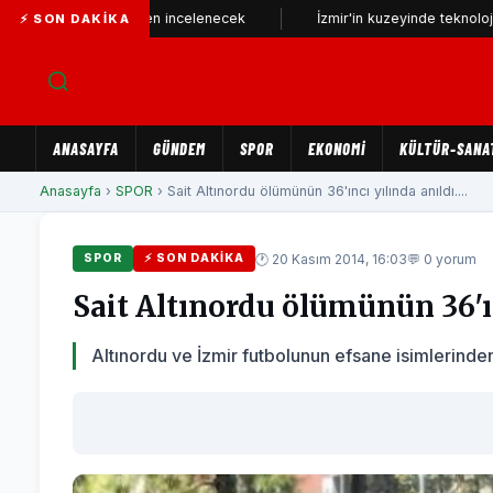
elefonu yeniden incelenecek
İzmir'in kuzeyinde teknoloji üssü yüks
⚡ SON DAKIKA
ANASAYFA
GÜNDEM
SPOR
EKONOMİ
KÜLTÜR-SANA
Anasayfa
›
SPOR
› Sait Altınordu ölümünün 36'ıncı yılında anıldı....
🕐 20 Kasım 2014, 16:03
💬 0 yorum
SPOR
⚡ SON DAKIKA
Sait Altınordu ölümünün 36'ın
Altınordu ve İzmir futbolunun efsane isimlerinden 