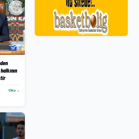
nden
halkının
tir
Oku →