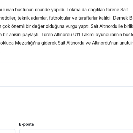
 bulunan büstünün önünde yapıldı. Lokma da dağıtılan törene Sait
ticiler, teknik adamlar, futbolcular ve taraftarlar katıldı. Dernek 
in çok önemli bir değer olduğuna vurgu yaptı. Sait Altınordu ile birli
 bir anısını paylaştı. Tören Altınordu U11 Takımı oyuncularının büst
Kokluca Mezarlığı'na giderek Sait Altınordu ve Altınordu'nun unutu
.
E-posta