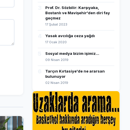
3
Prof. Dr. Sözbilir: Karşıyaka,
Bostanlı ve Mavişehir'den diri fay
geçmez
17 Şubat 2023
4
Yasak avcılığa ceza yağdı
17 Ocak 2020
5
Sosyal medya bizim işimiz...
09 Nisan 2019
6
Tarçın Kırtasiye'de ne ararsan
bulunuyor
02 Nisan 2019