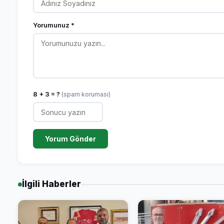
Yorumunuz *
8 + 3 = ?
(spam koruması)
Yorum Gönder
İlgili Haberler