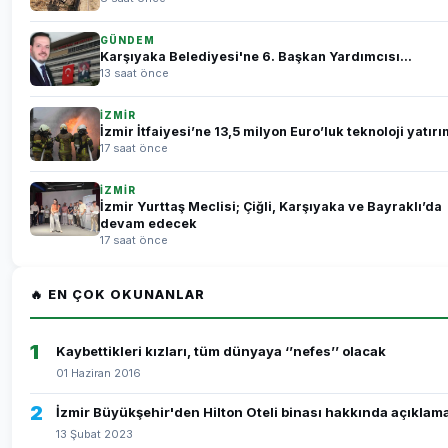
GÜNDEM
Karşıyaka Belediyesi'ne 6. Başkan Yardımcısı...
13 saat önce
İZMİR
İzmir İtfaiyesi’ne 13,5 milyon Euro’luk teknoloji yatırı
17 saat önce
İZMİR
İzmir Yurttaş Meclisi; Çiğli, Karşıyaka ve Bayraklı’da
devam edecek
17 saat önce
🔥 EN ÇOK OKUNANLAR
1
Kaybettikleri kızları, tüm dünyaya ‘’nefes’’ olacak
01 Haziran 2016
2
İzmir Büyükşehir'den Hilton Oteli binası hakkında açıklam
13 Şubat 2023