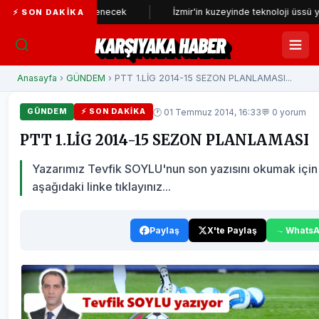
eniden incelenecek
İzmir'in kuzeyinde teknoloji üssü yükseliyor
⚡ SON DAKIKA
KARŞIYAKA HABER
Anasayfa
›
GÜNDEM
› PTT 1.LİG 2014-15 SEZON PLANLAMASI...
🕐 01 Temmuz 2014, 16:33
💬 0 yorum
GÜNDEM
⚡ SON DAKIKA
PTT 1.LİG 2014-15 SEZON PLANLAMASI
Yazarımız Tevfik SOYLU'nun son yazısını okumak için
aşağıdaki linke tıklayınız...
Paylaş
X'te Paylaş
Whats