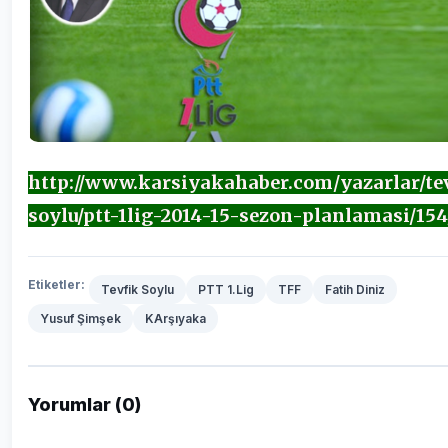
http://www.karsiyakahaber.com/yazarlar/te
soylu/ptt-1lig-2014-15-sezon-planlamasi/154
Etiketler:
Tevfik Soylu
PTT 1.Lig
TFF
Fatih Diniz
Yusuf Şimşek
KArşıyaka
Yorumlar (0)