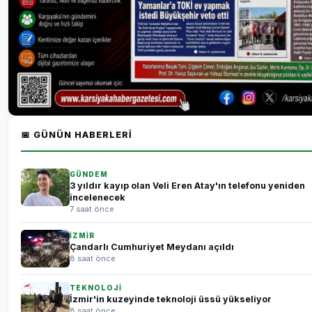
📅 GÜNÜN HABERLERI
GÜNDEM
3 yıldır kayıp olan Veli Eren Atay'ın telefonu yeniden
incelenecek
7 saat önce
İZMİR
Çandarlı Cumhuriyet Meydanı açıldı
8 saat önce
TEKNOLOJİ
İzmir'in kuzeyinde teknoloji üssü yükseliyor
8 saat önce