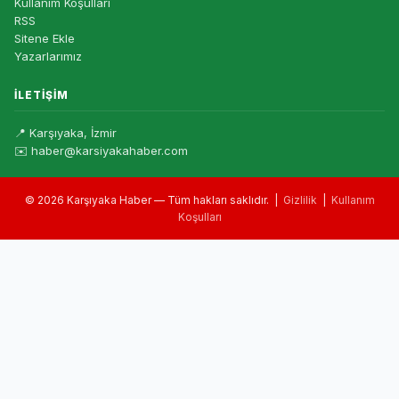
Kullanım Koşulları
RSS
Sitene Ekle
Yazarlarımız
İLETIŞIM
📍 Karşıyaka, İzmir
✉️ haber@karsiyakahaber.com
© 2026 Karşıyaka Haber — Tüm hakları saklıdır. |
Gizlilik
|
Kullanım
Koşulları