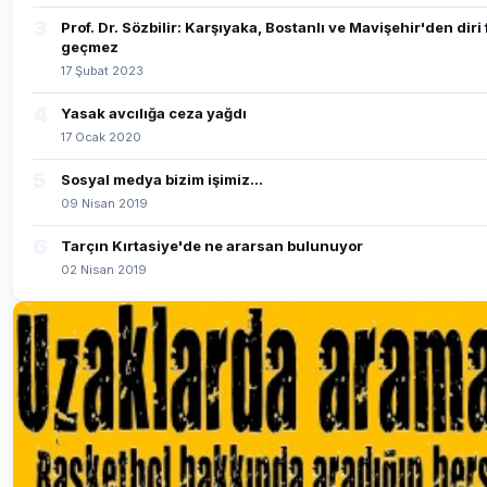
3
Prof. Dr. Sözbilir: Karşıyaka, Bostanlı ve Mavişehir'den diri
geçmez
17 Şubat 2023
4
Yasak avcılığa ceza yağdı
17 Ocak 2020
5
Sosyal medya bizim işimiz...
09 Nisan 2019
6
Tarçın Kırtasiye'de ne ararsan bulunuyor
02 Nisan 2019