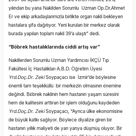
yılından bu yana Nakilden Sorumlu Uzman Op.Dr.Ahmet
Er ve ekip arkadaşlarımızla birlikte organ nakli bekleyen
hastalara şifa dağıtıyor. Yeni kurulan bir merkez olarak
burada yapılan toplam nakil 39’a ulaştı” dedi.
“Böbrek hastalıklarında ciddi artış var”
Nakillerden Sorumlu Uzman Yardımcısı İKÇÜ Tıp
Fakültesi İç Hastalıkları A.B.D. Öğretim Üyesi
Yrd
.
Doç
.
Dr
.
Zeki
Soypaçacı ise İzmir’de böylesine
önemli tam teşekküllü bir merkezin olmasının önemine
değindi. Böbrek naklinin hem hastanın yaşam süresini
hem de kalitesini arttıran bir işlem olduğunu kaydeden
Yrd
.
Doç
.
Dr
.
Zeki
Soypaçacı, “Ayrıca ülke ekonomisine
de büyük katkı sağlıyor. Böylece diyalize giren bir
hastanın yıllık maliyeti de yarı yarıya düşmüş oluyor. Bir