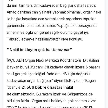
durum tam tersidir. Kadavradan bağışlar daha fazladır.
Amaç canlıdan canlıya nakil yapmak olmamalı, organ nakli
ile başka hayatlara can verebilecek organların toprakta
çürümesini önlemek olmalıdır. Yaptığımız operasyonda
annenin ve oğlunun genel sağlık durumu gayet iyi.
Taburcu etmeye hazırlanıyoruz” diye konuştu.
“ Nakil bekleyen çok hastamız var”
İKÇÜ AEH Organ Nakli Merkezi Koordinatörü Dr. Rahmi
Baykan bu yıl 3’ü canlı 3’ü kadavra olmak üzere 6 başarılı
nakil gerçekleştirildiğini ifade etti. “Bu işin doğrusu
kadavradan organ bağışıdır” diyen Dr.Baykan, “Bugün
itibariyle
21.566 böbrek hastası nakil
beklemektedir.
Bu rakam İzmir ve Bölgemizde de
oldukça fazla. Organ nakli bekleyen çok hastamız var.
2007’de açılan ama bir süre ara veren merkez 2012