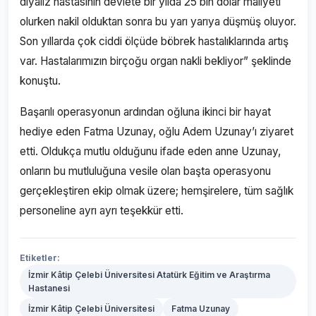
diyaliz hastasının devlete bir yılda 25 bin dolar maliyeti
olurken nakil olduktan sonra bu yarı yarıya düşmüş oluyor.
Son yıllarda çok ciddi ölçüde böbrek hastalıklarında artış
var. Hastalarımızın birçoğu organ nakli bekliyor” şeklinde
konuştu.
Başarılı operasyonun ardından oğluna ikinci bir hayat
hediye eden Fatma Uzunay, oğlu Adem Uzunay’ı ziyaret
etti. Oldukça mutlu olduğunu ifade eden anne Uzunay,
onların bu mutluluğuna vesile olan başta operasyonu
gerçekleştiren ekip olmak üzere; hemşirelere, tüm sağlık
personeline ayrı ayrı teşekkür etti.
Etiketler:
İzmir Kâtip Çelebi Üniversitesi Atatürk Eğitim ve Araştırma
Hastanesi
İzmir Kâtip Çelebi Üniversitesi
Fatma Uzunay