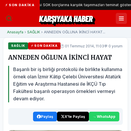
yaka Belediyesi SGK borçlarına karşılık taşınmazları teminat gösterecek
⚡ SON DAKIKA
KARŞIYAKA HABER
Anasayfa
›
SAĞLIK
› ANNEDEN OĞLUNA İKİNCİ HAYAT...
🕐 01 Temmuz 2014, 11:03
💬 0 yorum
SAĞLIK
⚡ SON DAKIKA
ANNEDEN OĞLUNA İKİNCİ HAYAT
Başarılı bir iş birliği protokolü ile birlikte kullanıma
örnek olan İzmir Kâtip Çelebi Üniversitesi Atatürk
Eğitim ve Araştırma Hastanesi ile İKÇÜ Tıp
Fakültesi başarılı operasyon örnekleri vermeyi
devam ediyor.
Paylaş
X'te Paylaş
WhatsApp