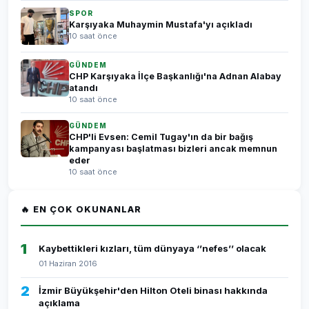
SPOR
Karşıyaka Muhaymin Mustafa'yı açıkladı
10 saat önce
GÜNDEM
CHP Karşıyaka İlçe Başkanlığı'na Adnan Alabay
atandı
10 saat önce
GÜNDEM
CHP'li Evsen: Cemil Tugay'ın da bir bağış
kampanyası başlatması bizleri ancak memnun
eder
10 saat önce
🔥 EN ÇOK OKUNANLAR
1
Kaybettikleri kızları, tüm dünyaya ‘’nefes’’ olacak
01 Haziran 2016
2
İzmir Büyükşehir'den Hilton Oteli binası hakkında
açıklama