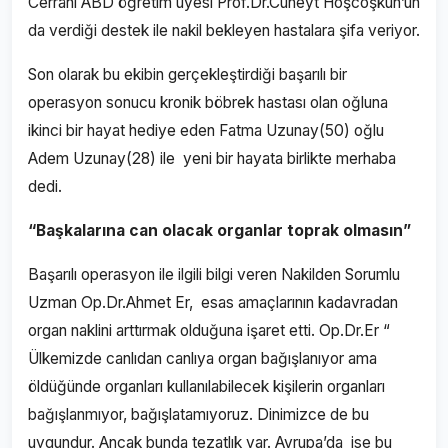
Cerrahi ABD öğretim üyesi Prof.Dr.Cüneyt Hoşcoşkun’un
da verdiği destek ile nakil bekleyen hastalara şifa veriyor.
Son olarak bu ekibin gerçekleştirdiği başarılı bir
operasyon sonucu kronik böbrek hastası olan oğluna
ikinci bir hayat hediye eden Fatma Uzunay(50) oğlu
Adem Uzunay(28) ile yeni bir hayata birlikte merhaba
dedi.
“Başkalarına can olacak organlar toprak olmasın”
Başarılı operasyon ile ilgili bilgi veren Nakilden Sorumlu
Uzman Op.Dr.Ahmet Er, esas amaçlarının kadavradan
organ naklini arttırmak olduğuna işaret etti. Op.Dr.Er “
Ülkemizde canlıdan canlıya organ bağışlanıyor ama
öldüğünde organları kullanılabilecek kişilerin organları
bağışlanmıyor, bağışlatamıyoruz. Dinimizce de bu
uygundur. Ancak bunda tezatlık var. Avrupa’da ise bu