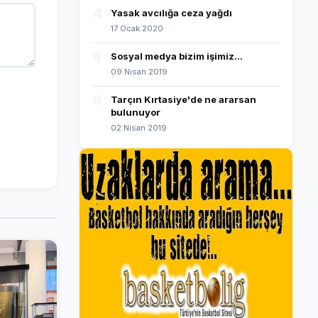
4
Yasak avcılığa ceza yağdı
17 Ocak 2020
5
Sosyal medya bizim işimiz...
09 Nisan 2019
6
Tarçın Kırtasiye'de ne ararsan
bulunuyor
02 Nisan 2019