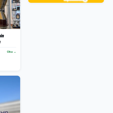
in
ı
Oku →