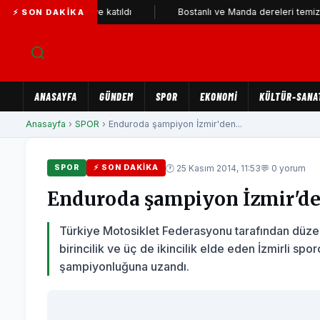
 YENİ Parti'ye katıldı
Bostanlı ve Manda dereleri temizlendi
⚡ SON DAKIKA
ANASAYFA
GÜNDEM
SPOR
EKONOMİ
KÜLTÜR-SANA
Anasayfa
›
SPOR
› Enduroda şampiyon İzmir'den...
🕐 25 Kasım 2014, 11:53
💬 0 yorum
SPOR
⚡ SON DAKIKA
Enduroda şampiyon İzmir'd
Türkiye Motosiklet Federasyonu tarafından düz
birincilik ve üç de ikincilik elde eden İzmirli s
şampiyonluğuna uzandı.