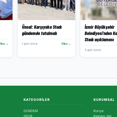
Ünsal: Karşıyaka Stadı
İzmir Büyükşehir
gündemde tutulmalı
Belediyesi'nden K
Stadı açıklaması
Oku →
1 gün önce
Oku →
2 gün önce
KATEGORILER
KURUMSAL
GÜNDEM
Künye
SPOR
Reklam Ver