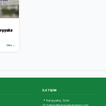
arşıyaka
Oku →
İLETIŞIM
📍 Karşıyaka, İzmir
✉️ haber@karsiyakahaber.com