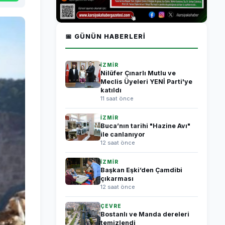
📅 GÜNÜN HABERLERI
İZMİR
Nilüfer Çınarlı Mutlu ve
Meclis Üyeleri YENİ Parti'ye
katıldı
11 saat önce
İZMİR
Buca’nın tarihi "Hazine Avı"
ile canlanıyor
12 saat önce
İZMİR
Başkan Eşki’den Çamdibi
çıkarması
12 saat önce
ÇEVRE
Bostanlı ve Manda dereleri
temizlendi