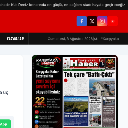
: Deniz kenarında en güçlü, en sağlam stadı hayata geçireceğiz
M
YAZARLAR
Cumartesi, 8 Ağustos 2026
|
⛅
--°
Karşıyaka
a üç
sApp