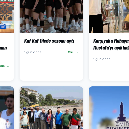
Kaf Kaf filede sezonu açtı
Karşıyaka Muhaym
ının
Mustafa'yı açıklad
1 gün önce
Oku →
1 gün önce
Oku →