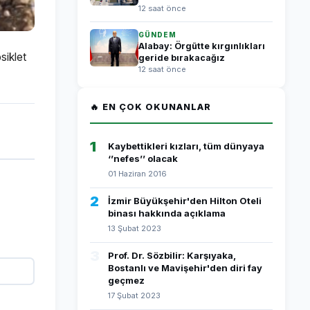
12 saat önce
GÜNDEM
Alabay: Örgütte kırgınlıkları
siklet
geride bırakacağız
12 saat önce
🔥 EN ÇOK OKUNANLAR
1
Kaybettikleri kızları, tüm dünyaya
‘’nefes’’ olacak
01 Haziran 2016
2
İzmir Büyükşehir'den Hilton Oteli
binası hakkında açıklama
13 Şubat 2023
3
Prof. Dr. Sözbilir: Karşıyaka,
Bostanlı ve Mavişehir'den diri fay
geçmez
17 Şubat 2023