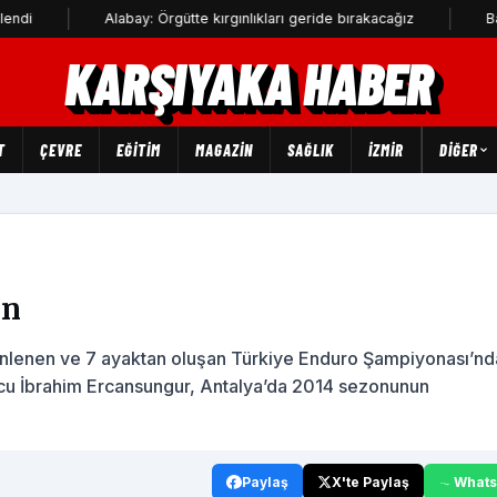
Alabay: Örgütte kırgınlıkları geride bırakacağız
Bahadır Kul
KARŞIYAKA HABER
T
ÇEVRE
EĞİTİM
MAGAZİN
SAĞLIK
İZMİR
DIĞER
en
enlenen ve 7 ayaktan oluşan Türkiye Enduro Şampiyonası’nd
porcu İbrahim Ercansungur, Antalya’da 2014 sezonunun
Paylaş
X'te Paylaş
What