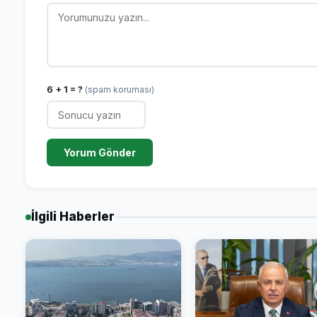
6 + 1 = ?
(spam koruması)
Yorum Gönder
İlgili Haberler