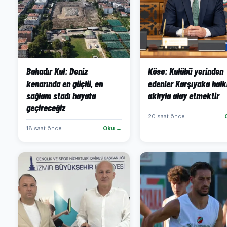
Bahadır Kul: Deniz
Köse: Kulübü yerinden
kenarında en güçlü, en
edenler Karşıyaka halk
sağlam stadı hayata
aklıyla alay etmektir
geçireceğiz
20 saat önce
18 saat önce
Oku →