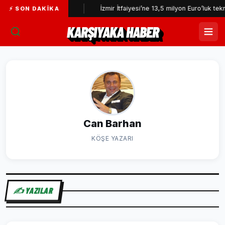
 Başkan Yardımcısı...
İzmir İtfaiyesi’ne 13,5 milyon Euro’luk teknolo
⚡ SON DAKIKA
KARŞIYAKA HABER
Can Barhan
KÖŞE YAZARI
✍️ YAZILAR