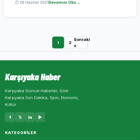
🕐 26 Haziran 2021
Devamını Oku →
Sonraki
1
2
»
Karşıyaka Haber
Karşıyaka Güncel Haberler, İzmir
Karşıyaka Son Dakika, Spor, Ekonomi,
Kültür
f
𝕏
in
▶
KATEGORILER