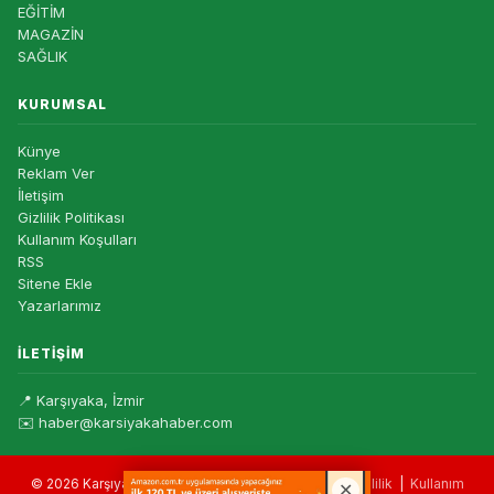
EĞİTİM
MAGAZİN
SAĞLIK
KURUMSAL
Künye
Reklam Ver
İletişim
Gizlilik Politikası
Kullanım Koşulları
RSS
Sitene Ekle
Yazarlarımız
İLETIŞIM
📍 Karşıyaka, İzmir
✉️ haber@karsiyakahaber.com
© 2026 Karşıyaka Haber — Tüm hakları saklıdır. |
Gizlilik
|
Kullanım