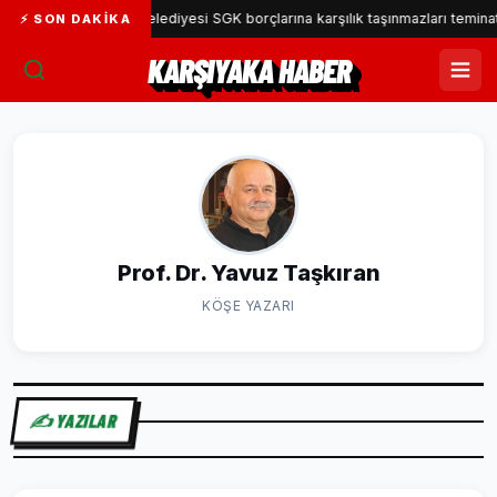
Karşıyaka Belediyesi SGK borçlarına karşılık taşınmazları teminat göst
⚡ SON DAKIKA
KARŞIYAKA HABER
Prof. Dr. Yavuz Taşkıran
KÖŞE YAZARI
✍️ YAZILAR