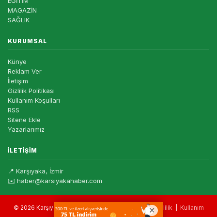
EĞİTİM
MAGAZİN
SAĞLIK
KURUMSAL
Künye
Reklam Ver
İletişim
Gizlilik Politikası
Kullanım Koşulları
RSS
Sitene Ekle
Yazarlarımız
İLETIŞIM
📍 Karşıyaka, İzmir
✉️ haber@karsiyakahaber.com
© 2026 Karşıyaka Haber — Tüm hakları saklıdır. |
Gizlilik
|
Kullanım
Koşulları