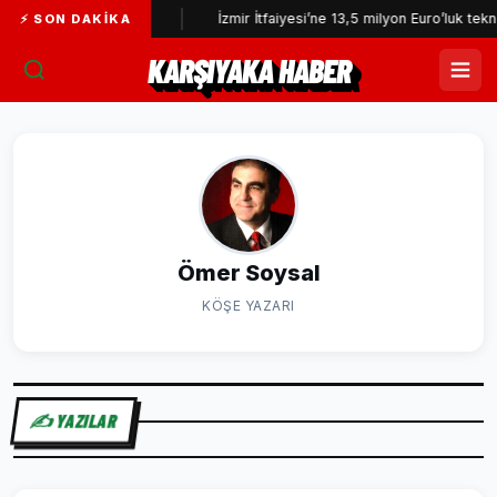
Başkan Yardımcısı...
İzmir İtfaiyesi’ne 13,5 milyon Euro’luk teknolo
⚡ SON DAKIKA
KARŞIYAKA HABER
Ömer Soysal
KÖŞE YAZARI
✍️ YAZILAR