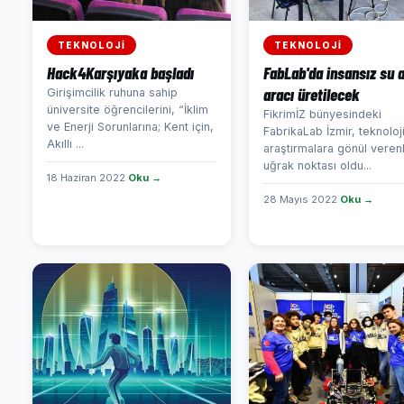
TEKNOLOJİ
TEKNOLOJİ
Hack4Karşıyaka başladı
FabLab'da insansız su a
aracı üretilecek
Girişimcilik ruhuna sahip
üniversite öğrencilerini, “İklim
FikrimİZ bünyesindeki
ve Enerji Sorunlarına; Kent için,
FabrikaLab İzmir, teknoloj
Akıllı ...
araştırmalara gönül verenl
uğrak noktası oldu...
18 Haziran 2022
Oku →
28 Mayıs 2022
Oku →