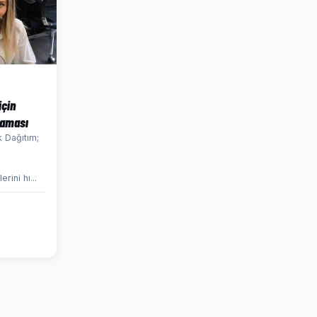
için
laması
 Dağıtım;
erini hı...