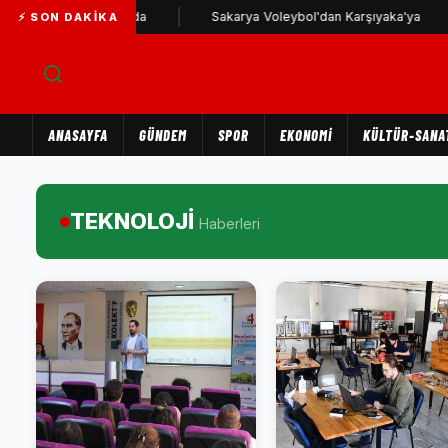
arşıyaka yolunda
Sakarya Voleybol'dan Karşıyaka'ya
K
⚡ SON DAKIKA
ANASAYFA
GÜNDEM
SPOR
EKONOMİ
KÜLTÜR-SANA
TEKNOLOJİ
Haberleri