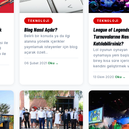
TEKNOLOJİ
TEKNOLOJİ
k
Blog Nasıl Açılır?
League of Legend
Turnuvalarına Nas
Belirli bir konuda ya da ilgi
alanına yönelik içerikler
Katılabilirsiniz?
i ile
yayınlamak isteyenler için blog
3
Lol oyunun oynayan
açarak özell...
 ile
oynamaya yeni başl
birey kısa süre içeri
06 Şubat 2021
Oku →
kendini geliştirmek ve
13 Ekim 2020
Oku →