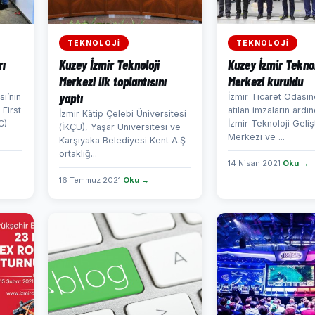
TEKNOLOJİ
TEKNOLOJİ
rı
Kuzey İzmir Teknoloji
Kuzey İzmir Teknol
Merkezi ilk toplantısını
Merkezi kuruldu
yaptı
i’nin
İzmir Ticaret Odasın
First
atılan imzaların ard
İzmir Kâtip Çelebi Üniversitesi
C)
İzmir Teknoloji Geli
(İKÇÜ), Yaşar Üniversitesi ve
Merkezi ve ...
Karşıyaka Belediyesi Kent A.Ş
ortaklığ...
14 Nisan 2021
Oku →
16 Temmuz 2021
Oku →