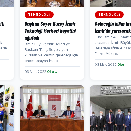
TEKNOLOJİ
TEKNOLOJİ
ltı
Başkan Soyer Kuzey İzmir
Geleceğin bilim in
Teknoloji Merkezi heyetini
İzmir’de yarışacak
ağırladı
Fuar İzmir 4-6 Mart t
ik
arasında İzmir Büyük
İzmir Büyükşehir Belediye
erin
Belediyesi’nin ev sah
Başkanı Tunç Soyer, yeni
Fikret Yükse...
kurulan ve kentin geleceği için
önem taşıyan Kuze...
03 Mart 2022
Oku →
03 Mart 2022
Oku →