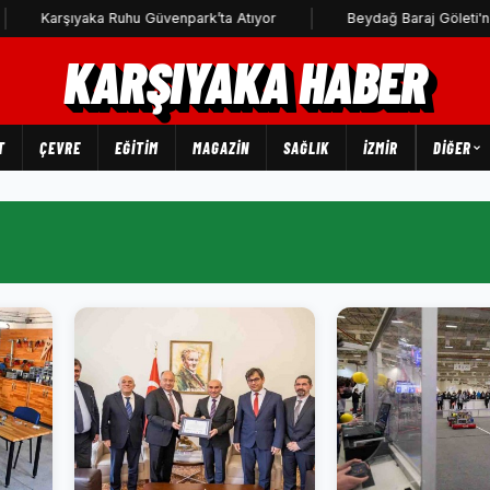
arşıyaka Ruhu Güvenpark’ta Atıyor
Beydağ Baraj Göleti'ne uçak 
KARŞIYAKA HABER
T
ÇEVRE
EĞİTİM
MAGAZİN
SAĞLIK
İZMİR
DIĞER