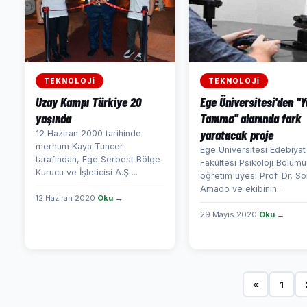
TEKNOLOJİ
TEKNOLOJİ
Uzay Kampı Türkiye 20
Ege Üniversitesi'den ''Y
yaşında
Tanıma'' alanında fark
yaratacak proje
12 Haziran 2000 tarihinde
merhum Kaya Tuncer
Ege Üniversitesi Edebiyat
tarafından, Ege Serbest Bölge
Fakültesi Psikoloji Bölümü
Kurucu ve İşleticisi A.Ş ...
öğretim üyesi Prof. Dr. So
Amado ve ekibinin...
12 Haziran 2020
Oku →
29 Mayıs 2020
Oku →
«
1