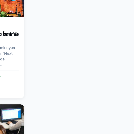
 İzmir’de
amlı oyun
sı “Next
’de
.
→