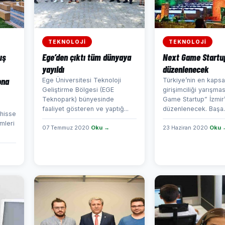
TEKNOLOJİ
TEKNOLOJİ
ış
Ege’den çıktı tüm dünyaya
Next Game Startup
yayıldı
düzenlenecek
ona
Ege Üniversitesi Teknoloji
Türkiye’nin en kaps
Geliştirme Bölgesi (EGE
girişimciliği yarışma
Teknopark) bünyesinde
Game Startup” İzmir
faaliyet gösteren ve yaptığ...
düzenlenecek. Başa..
hisse
mleri
07 Temmuz 2020
Oku →
23 Haziran 2020
Oku 