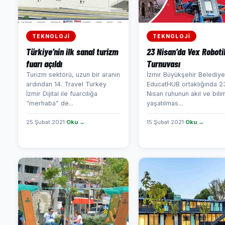
TEKNOLOJİ
TEKNOLOJİ
Türkiye’nin ilk sanal turizm
23 Nisan’da Vex Roboti
fuarı açıldı
Turnuvası
Turizm sektörü, uzun bir aranın
İzmir Büyükşehir Belediyes
ardından 14. Travel Turkey
EducatHUB ortaklığında 2
İzmir Dijital ile fuarcılığa
Nisan ruhunun akıl ve bilim
“merhaba” de...
yaşatılmas...
25 Şubat 2021
Oku →
15 Şubat 2021
Oku →