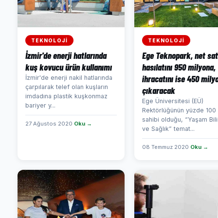
TEKNOLOJİ
TEKNOLOJİ
İzmir'de enerji hatlarında
Ege Teknopark, net sat
kuş kovucu ürün kullanımı
hasılatını 950 milyona,
ihracatını ise 450 mily
İzmir'de enerji nakil hatlarında
çarpılarak telef olan kuşların
çıkaracak
imdadına plastik kuşkonmaz
Ege Üniversitesi (EÜ)
bariyer y...
Rektörlüğünün yüzde 100 
sahibi olduğu, “Yaşam Bili
27 Ağustos 2020
Oku →
ve Sağlık” temat...
08 Temmuz 2020
Oku →