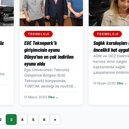
TEKNOLOJİ
TEKNOLOJİ
üz
EGE Teknopark’lı
Sağlık kuruluşları 
girişimcinin oyunu
öncelikli hat uygu
Dünya'nın en çok indirilen
ADM ve GDZ Elektrik
korona virüs salgını
oyunu oldu
kapsamında sağlık
Ege Üniversitesi Teknoloji
çalışanlarının bildiriml
nia
Geliştirme Bölgesi (EGE
Teknopark) bünyesinde,
13 Nisan 2020
Oku →
TÜBİTAK desteği ile nüvEGE...
12 Mayıs 2020
Oku →
2
3
4
5
6
»