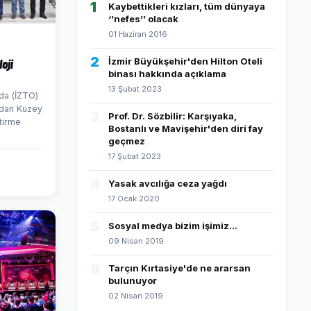
1
Kaybettikleri kızları, tüm dünyaya
‘’nefes’’ olacak
01 Haziran 2016
2
oji
İzmir Büyükşehir'den Hilton Oteli
binası hakkında açıklama
13 Şubat 2023
da (İZTO)
ından Kuzey
3
Prof. Dr. Sözbilir: Karşıyaka,
ştirme
Bostanlı ve Mavişehir'den diri fay
geçmez
17 Şubat 2023
4
Yasak avcılığa ceza yağdı
17 Ocak 2020
5
Sosyal medya bizim işimiz...
09 Nisan 2019
6
Tarçın Kırtasiye'de ne ararsan
bulunuyor
02 Nisan 2019