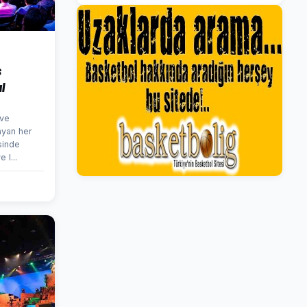
s
ıl
 ve
ayan her
sinde
 l...