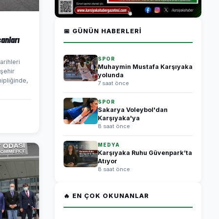
📅 GÜNÜN HABERLERI
sanları
SPOR
arihleri
Muhaymin Mustafa Karşıyaka
şehir
yolunda
ipliğinde,
7 saat önce
SPOR
Sakarya Voleybol'dan
Karşıyaka'ya
8 saat önce
MEDYA
Karşıyaka Ruhu Güvenpark’ta
Atıyor
8 saat önce
🔥 EN ÇOK OKUNANLAR