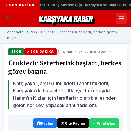
İzmir Yurttaş Meclisi; Çiğli, Karşıyaka ve Bayraklı’da devam ede
⚡ SON DAKIKA
KARŞIYAKA HABER
Anasayfa
›
SPOR
› Ütüklerli: Seferberlik başladı, herkes görev
başına...
🕐 14 Mart 2025, 22:10
💬 0 yorum
SPOR
⚡ SON DAKIKA
Ütüklerli: Seferberlik başladı, herkes
görev başına
Karşıyaka Çarşı Grubu lideri Taner Ütüklerli,
Karşıyaka’da basketbol, Alanya’da Zübeyde
Hanım’ın Kızları için taraftarlar olarak ellerinden
gelen her şeyi yapacaklarını ifade etti.
Paylaş
X'te Paylaş
WhatsApp