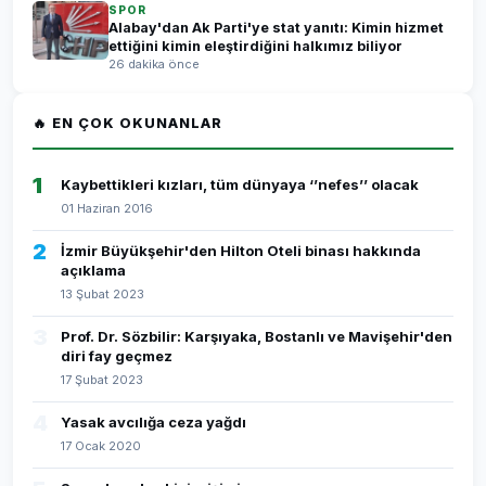
SPOR
Alabay'dan Ak Parti'ye stat yanıtı: Kimin hizmet
ettiğini kimin eleştirdiğini halkımız biliyor
26 dakika önce
🔥 EN ÇOK OKUNANLAR
1
Kaybettikleri kızları, tüm dünyaya ‘’nefes’’ olacak
01 Haziran 2016
2
İzmir Büyükşehir'den Hilton Oteli binası hakkında
açıklama
13 Şubat 2023
3
Prof. Dr. Sözbilir: Karşıyaka, Bostanlı ve Mavişehir'den
diri fay geçmez
17 Şubat 2023
4
Yasak avcılığa ceza yağdı
17 Ocak 2020