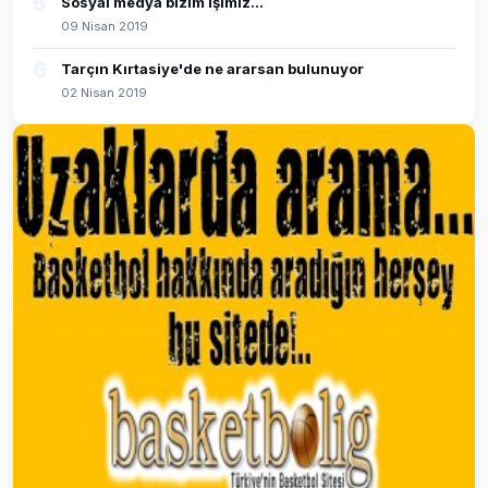
5
Sosyal medya bizim işimiz...
09 Nisan 2019
6
Tarçın Kırtasiye'de ne ararsan bulunuyor
02 Nisan 2019