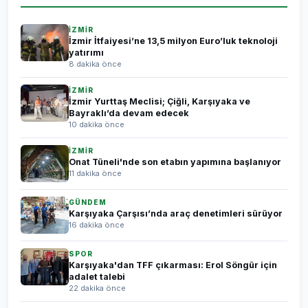
İZMİR
İzmir İtfaiyesi’ne 13,5 milyon Euro’luk teknoloji
yatırımı
8 dakika önce
İZMİR
İzmir Yurttaş Meclisi; Çiğli, Karşıyaka ve
Bayraklı’da devam edecek
10 dakika önce
İZMİR
Onat Tüneli'nde son etabın yapımına başlanıyor
11 dakika önce
GÜNDEM
Karşıyaka Çarşısı’nda araç denetimleri sürüyor
16 dakika önce
SPOR
Karşıyaka'dan TFF çıkarması: Erol Söngür için
adalet talebi
22 dakika önce