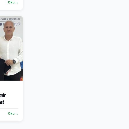
Oku →
mir
ret
Oku →