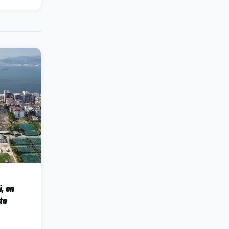
, en
ta