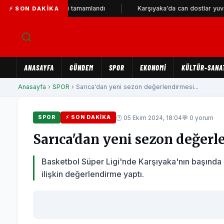
2 kilometresi tamamlandı
Karşıyaka'da can dostlar yuvalarını bekl
⚡ SON DAKIKA
ANASAYFA
GÜNDEM
SPOR
EKONOMİ
KÜLTÜR-SANA
Anasayfa
›
SPOR
› Sarıca'dan yeni sezon değerlendirmesi...
🕐 05 Ekim 2024, 18:04
💬 0 yorum
SPOR
⚡ SON DAKIKA
Sarıca'dan yeni sezon değer
Basketbol Süper Ligi'nde Karşıyaka'nın başında
ilişkin değerlendirme yaptı.