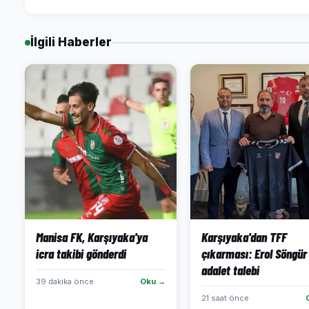
İlgili Haberler
Manisa FK, Karşıyaka'ya
Karşıyaka'dan TFF
icra takibi gönderdi
çıkarması: Erol Söngür 
adalet talebi
39 dakika önce
Oku →
21 saat önce