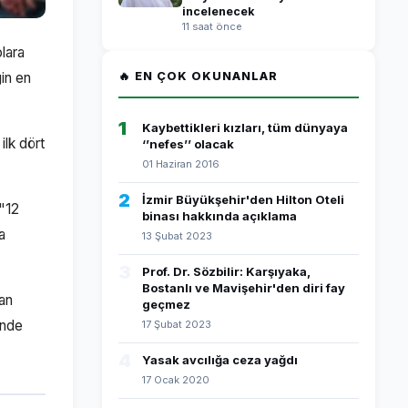
incelenecek
11 saat önce
lara
gin en
🔥 EN ÇOK OKUNANLAR
1
Kaybettikleri kızları, tüm dünyaya
ilk dört
‘’nefes’’ olacak
01 Haziran 2016
2
İzmir Büyükşehir'den Hilton Oteli
 "12
binası hakkında açıklama
a
13 Şubat 2023
3
Prof. Dr. Sözbilir: Karşıyaka,
Bostanlı ve Mavişehir'den diri fay
dan
geçmez
inde
17 Şubat 2023
4
Yasak avcılığa ceza yağdı
17 Ocak 2020