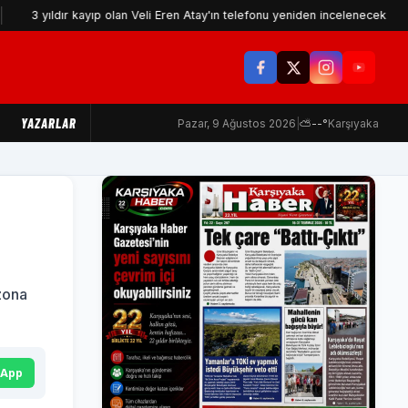
dır kayıp olan Veli Eren Atay'ın telefonu yeniden incelenecek
İzmi
YAZARLAR
Pazar, 9 Ağustos 2026
|
⛅
--°
Karşıyaka
zona
sApp