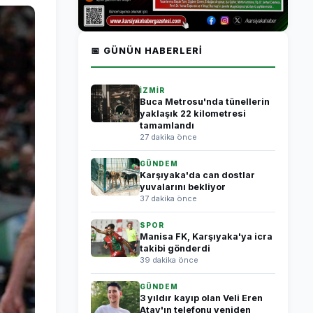
📅 GÜNÜN HABERLERI
İZMİR
Buca Metrosu'nda tünellerin
yaklaşık 22 kilometresi
tamamlandı
27 dakika önce
GÜNDEM
Karşıyaka'da can dostlar
yuvalarını bekliyor
37 dakika önce
SPOR
Manisa FK, Karşıyaka'ya icra
takibi gönderdi
39 dakika önce
GÜNDEM
3 yıldır kayıp olan Veli Eren
Atay'ın telefonu yeniden