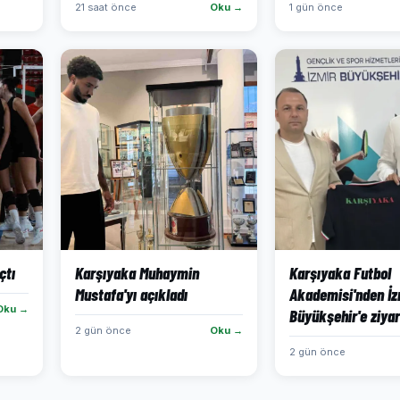
21 saat önce
Oku →
1 gün önce
çtı
Karşıyaka Muhaymin
Karşıyaka Futbol
Mustafa'yı açıkladı
Akademisi'nden İz
Oku →
Büyükşehir'e ziya
2 gün önce
Oku →
2 gün önce