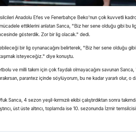
msilcileri Anadolu Efes ve Fenerbahçe Beko'nun çok kuvvetli kadro
cadele ettiklerini anlatan Sarıca, "Biz her sene olduğu gibi bu li
öncesinde gösterdik. Zor bir lig olacak." dedi.
bileceği bir lig oynanacağını belirterek, "Biz her sene olduğu gibi 
 taşımak isteyeceğiz." diye konuştu.
bolu ve milli takım için çok faydalı olmayacağını savunan Sarıca,
ırakırsan, parantez içinde söylüyorum, bu ne kadar yararlı olur, o d
k Sarıca, 4 sezon yeşil-kırmızılı ekibi çalıştırdıktan sonra takım
ırıcı, üst üste altıncı, toplamda ise 10. sezonunda İzmir temsilcis