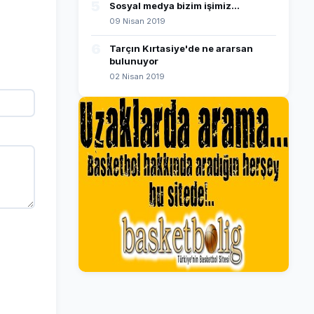
5
Sosyal medya bizim işimiz...
09 Nisan 2019
6
Tarçın Kırtasiye'de ne ararsan
bulunuyor
02 Nisan 2019