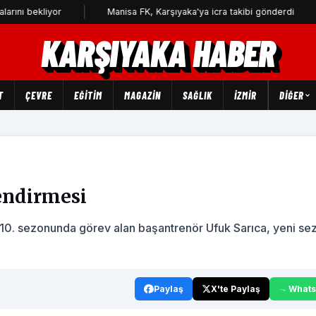
iyor
Manisa FK, Karşıyaka'ya icra takibi gönderdi
3 yıl
KARŞIYAKA HABER
T
ÇEVRE
EĞİTİM
MAGAZİN
SAĞLIK
İZMİR
DIĞER
lendirmesi
 10. sezonunda görev alan başantrenör Ufuk Sarıca, yeni se
Paylaş
X'te Paylaş
What