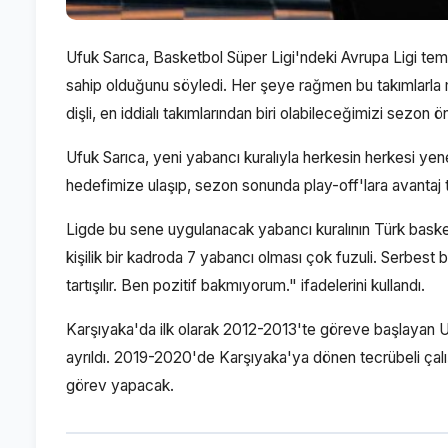
Ufuk Sarıca, Basketbol Süper Ligi'ndeki Avrupa Ligi te
sahip olduğunu söyledi. Her şeye rağmen bu takımlarla mü
dişli, en iddialı takımlarından biri olabileceğimizi sezon 
Ufuk Sarıca, yeni yabancı kuralıyla herkesin herkesi yene
hedefimize ulaşıp, sezon sonunda play-off'lara avantaj
Ligde bu sene uygulanacak yabancı kuralının Türk basket
kişilik bir kadroda 7 yabancı olması çok fuzuli. Serbest b
tartışılır. Ben pozitif bakmıyorum." ifadelerini kullandı.
Karşıyaka'da ilk olarak 2012-2013'te göreve başlayan Ufu
ayrıldı. 2019-2020'de Karşıyaka'ya dönen tecrübeli çalışt
görev yapacak.