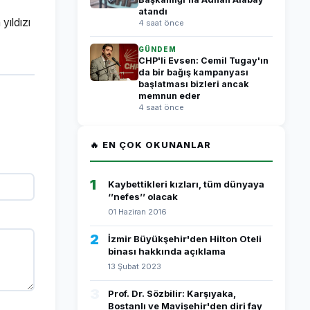
atandı
yıldızı
4 saat önce
GÜNDEM
CHP'li Evsen: Cemil Tugay'ın
da bir bağış kampanyası
başlatması bizleri ancak
memnun eder
4 saat önce
🔥 EN ÇOK OKUNANLAR
1
Kaybettikleri kızları, tüm dünyaya
‘’nefes’’ olacak
01 Haziran 2016
2
İzmir Büyükşehir'den Hilton Oteli
binası hakkında açıklama
13 Şubat 2023
3
Prof. Dr. Sözbilir: Karşıyaka,
Bostanlı ve Mavişehir'den diri fay