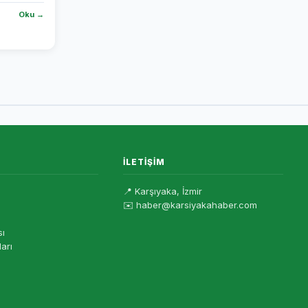
Oku →
İLETIŞIM
📍 Karşıyaka, İzmir
✉️ haber@karsiyakahaber.com
sı
ları