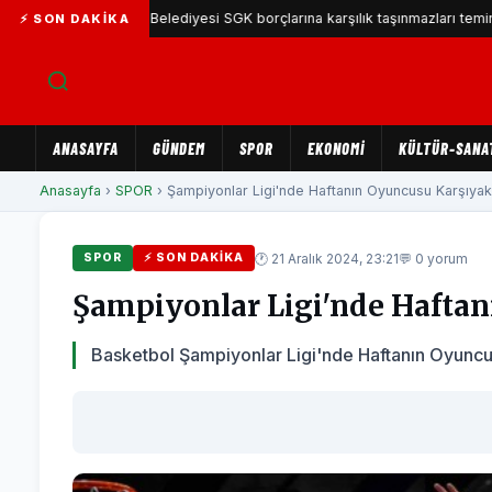
Karşıyaka Belediyesi SGK borçlarına karşılık taşınmazları teminat göste
⚡ SON DAKIKA
ANASAYFA
GÜNDEM
SPOR
EKONOMİ
KÜLTÜR-SANA
Anasayfa
›
SPOR
› Şampiyonlar Ligi'nde Haftanın Oyuncusu Karşıyaka
🕐 21 Aralık 2024, 23:21
💬 0 yorum
SPOR
⚡ SON DAKIKA
Şampiyonlar Ligi'nde Hafta
Basketbol Şampiyonlar Ligi'nde Haftanın Oyuncus