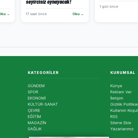
seyircisiz oynayacak!
1 gün önce
Oku →
17 saat önce
Oku →
KATEGORILER
KURUMSAL
GÜNDEM
Künye
SPOR
Reklam Ver
EKONOMİ
İletişim
KÜLTÜR-SANAT
Gizlilik Politika
ÇEVRE
Kullanım Koşul
EĞİTİM
RSS
MAGAZİN
Sitene Ekle
SAĞLIK
Yazarlarımız