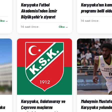
Karşıyaka Futbol
Karşıyaka'nın ka
Akademisi'nden İzmir
programı belli old
Büyükşehir'e ziyaret
Oku →
14 saat önce
14 saat önce
Oku →
Karşıyaka, Galatasaray ve
Muhaymin Mustaf
aka
Çayırova maçlarını
Karşıyaka yolunda