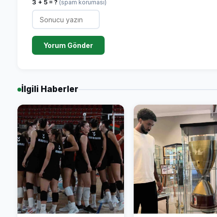
3 + 5 = ?
(spam koruması)
Yorum Gönder
İlgili Haberler