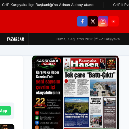
ıyaka İlçe Başkanlığı'na Adnan Alabay atandı
CHP'li Evsen: Cemi
YAZARLAR
Cuma, 7 Ağustos 2026
|
⛅
--°
Karşıyaka
sApp