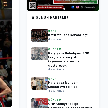
📅 GÜNÜN HABERLERI
SPOR
Kaf Kaf filede sezonu açtı
4 saat önce
GÜNDEM
Karşıyaka Belediyesi SGK
borçlarına karşılık
taşınmazları teminat
gösterecek
4 saat önce
SPOR
Karşıyaka Muhaymin
Mustafa'yı açıkladı
4 saat önce
GÜNDEM
CHP Karşıyaka İlçe
Başkanlığı'na Adnan Alabay