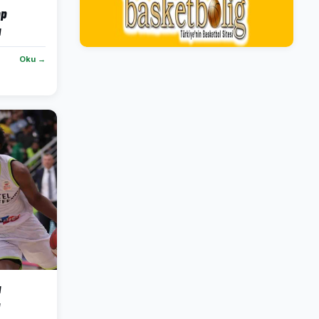
mp
u
Oku →
a