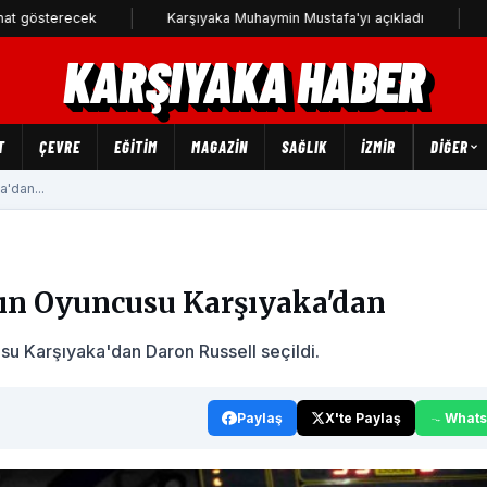
recek
Karşıyaka Muhaymin Mustafa'yı açıkladı
CHP Karş
KARŞIYAKA HABER
T
ÇEVRE
EĞİTİM
MAGAZİN
SAĞLIK
İZMİR
DIĞER
'dan...
nın Oyuncusu Karşıyaka'dan
u Karşıyaka'dan Daron Russell seçildi.
Paylaş
X'te Paylaş
What