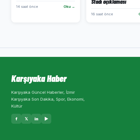
Stadı açıklaması
14 saat önce
Oku →
16 saat önce
Karşıyaka Haber
Karşıyaka Güncel Haberler, İzmir
Karşıyaka Son Dakika, Spor, Ekonomi,
Kültür
f
𝕏
in
▶