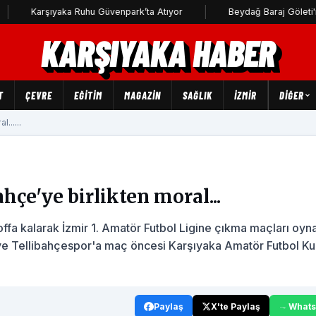
Karşıyaka Ruhu Güvenpark’ta Atıyor
Beydağ Baraj Göleti'ne uça
KARŞIYAKA HABER
T
ÇEVRE
EĞİTİM
MAGAZİN
SAĞLIK
İZMİR
DIĞER
......
hçe'ye birlikten moral...
 offa kalarak İzmir 1. Amatör Futbol Ligine çıkma maçları oy
 ve Tellibahçespor'a maç öncesi Karşıyaka Amatör Futbol Kul
Paylaş
X'te Paylaş
What