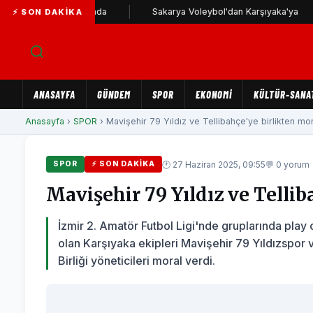
Karşıyaka yolunda
Sakarya Voleybol'dan Karşıyaka'ya
⚡ SON DAKIKA
ANASAYFA
GÜNDEM
SPOR
EKONOMİ
KÜLTÜR-SANA
Anasayfa
›
SPOR
› Mavişehir 79 Yıldız ve Tellibahçe'ye birlikten moral
🕐 27 Haziran 2025, 09:55
💬 0 yorum
SPOR
⚡ SON DAKIKA
Mavişehir 79 Yıldız ve Telliba
İzmir 2. Amatör Futbol Ligi'nde gruplarında play
olan Karşıyaka ekipleri Mavişehir 79 Yıldızspor
Birliği yöneticileri moral verdi.