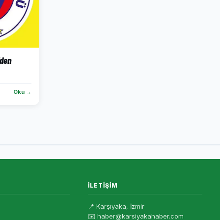
'den
Oku →
İLETIŞIM
📍 Karşıyaka, İzmir
✉️ haber@karsiyakahaber.com