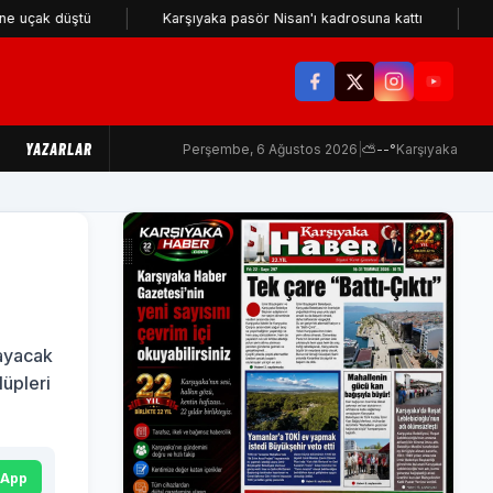
k düştü
Karşıyaka pasör Nisan'ı kadrosuna kattı
KSK içi
YAZARLAR
Perşembe, 6 Ağustos 2026
|
⛅
--°
Karşıyaka
nayacak
üpleri
sApp