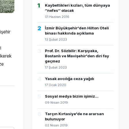
1
Kaybettikleri kızları, tüm dünyaya
‘’nefes’’ olacak
01 Haziran 2016
2
İzmir Büyükşehir'den Hilton Oteli
işehir
binası hakkında açıklama
13 Şubat 2023
i
3
Prof. Dr. Sözbilir: Karşıyaka,
ökerek
Bostanlı ve Mavişehir'den diri fay
geçmez
ze
17 Şubat 2023
4
Yasak avcılığa ceza yağdı
17 Ocak 2020
5
Sosyal medya bizim işimiz...
09 Nisan 2019
6
Tarçın Kırtasiye'de ne ararsan
bulunuyor
02 Nisan 2019