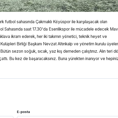
rk futbol sahasında Çakmaklı Köyüspor ile karşılaşacak olan
bol Sahasında saat 17.30'da Esenlikspor ile mücadele edecek Mav
klava ikram ederek, her iki takımın yönetici, teknik heyet ve
Kulüpleri Birliği Başkanı Nevzat Altınkalp ve yönetim kurulu üyeler
 Bütün sezon soğuk, sıcak, yaz kış demeden çalıştınız. Alın teri d
i çattı. Bu kez de başaracaksınız. Buna yürekten inanıyor ve hepini
E-posta