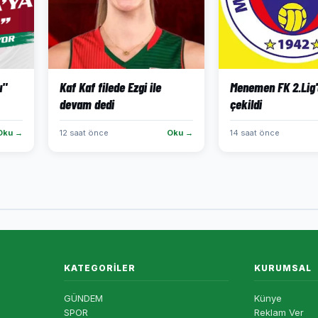
u"
Kaf Kaf filede Ezgi ile
Menemen FK 2.Lig
devam dedi
çekildi
Oku →
12 saat önce
Oku →
14 saat önce
KATEGORILER
KURUMSAL
GÜNDEM
Künye
SPOR
Reklam Ver