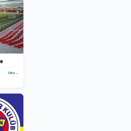
ve
Oku →