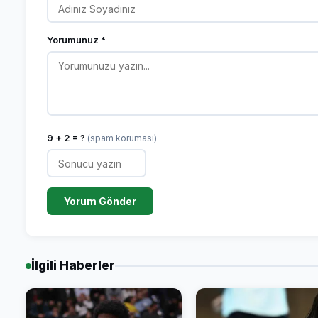
Yorumunuz *
9 + 2 = ?
(spam koruması)
Yorum Gönder
İlgili Haberler