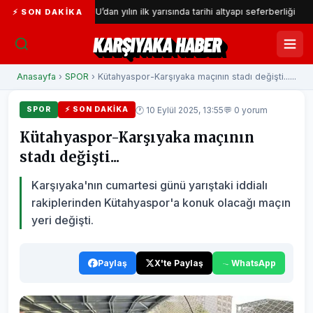
İZSU’dan yılın ilk yarısında tarihi altyapı seferberliği
Ga
⚡ SON DAKIKA
KARŞIYAKA HABER
Anasayfa
›
SPOR
› Kütahyaspor-Karşıyaka maçının stadı değişti......
🕐 10 Eylül 2025, 13:55
💬 0 yorum
SPOR
⚡ SON DAKIKA
Kütahyaspor-Karşıyaka maçının
stadı değişti...
Karşıyaka'nın cumartesi günü yarıştaki iddialı
rakiplerinden Kütahyaspor'a konuk olacağı maçın
yeri değişti.
Paylaş
X'te Paylaş
WhatsApp