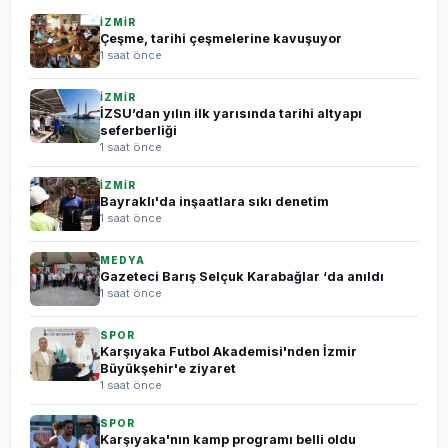
İZMİR
Çeşme, tarihi çeşmelerine kavuşuyor
1 saat önce
İZMİR
İZSU’dan yılın ilk yarısında tarihi altyapı
seferberliği
1 saat önce
İZMİR
Bayraklı'da inşaatlara sıkı denetim
1 saat önce
MEDYA
Gazeteci Barış Selçuk Karabağlar ‘da anıldı
1 saat önce
SPOR
Karşıyaka Futbol Akademisi'nden İzmir
Büyükşehir'e ziyaret
1 saat önce
SPOR
Karşıyaka'nın kamp programı belli oldu