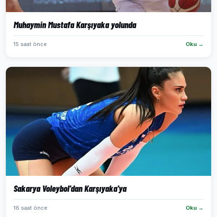
Muhaymin Mustafa Karşıyaka yolunda
15 saat önce
Oku →
Sakarya Voleybol'dan Karşıyaka'ya
16 saat önce
Oku →