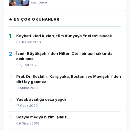
1 saat önce
🔥 EN ÇOK OKUNANLAR
1
Kaybettikleri kızları, tüm dünyaya ‘’nefes’’ olacak
01 Haziran 2016
2
İzmir Büyükşehir'den Hilton Oteli binası hakkında
açıklama
13 Şubat 2023
3
Prof. Dr. Sözbilir: Karşıyaka, Bostanlı ve Mavişehir'den
diri fay geçmez
17 Şubat 2023
4
Yasak avcılığa ceza yağdı
17 Ocak 2020
5
Sosyal medya bizim işimiz...
09 Nisan 2019