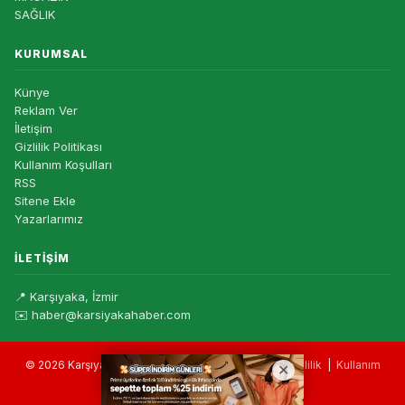
SAĞLIK
KURUMSAL
Künye
Reklam Ver
İletişim
Gizlilik Politikası
Kullanım Koşulları
RSS
Sitene Ekle
Yazarlarımız
İLETIŞIM
📍 Karşıyaka, İzmir
✉️ haber@karsiyakahaber.com
© 2026 Karşıyaka Haber — Tüm hakları saklıdır. |
Gizlilik
|
Kullanım
Koşulları