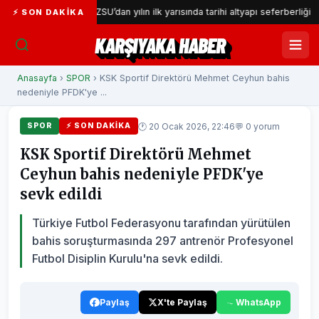
or
İZSU’dan yılın ilk yarısında tarihi altyapı seferberliği
⚡ SON DAKIKA
KARŞIYAKA HABER
Anasayfa
›
SPOR
› KSK Sportif Direktörü Mehmet Ceyhun bahis
nedeniyle PFDK'ye ...
🕐 20 Ocak 2026, 22:46
💬 0 yorum
SPOR
⚡ SON DAKIKA
KSK Sportif Direktörü Mehmet
Ceyhun bahis nedeniyle PFDK'ye
sevk edildi
Türkiye Futbol Federasyonu tarafından yürütülen
bahis soruşturmasında 297 antrenör Profesyonel
Futbol Disiplin Kurulu'na sevk edildi.
Paylaş
X'te Paylaş
WhatsApp