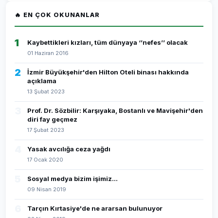
🔥 EN ÇOK OKUNANLAR
1
Kaybettikleri kızları, tüm dünyaya ‘’nefes’’ olacak
01 Haziran 2016
2
İzmir Büyükşehir'den Hilton Oteli binası hakkında
açıklama
13 Şubat 2023
3
Prof. Dr. Sözbilir: Karşıyaka, Bostanlı ve Mavişehir'den
diri fay geçmez
17 Şubat 2023
4
Yasak avcılığa ceza yağdı
17 Ocak 2020
5
Sosyal medya bizim işimiz...
09 Nisan 2019
6
Tarçın Kırtasiye'de ne ararsan bulunuyor