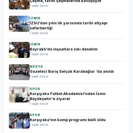
Çeşme, tarihi çeşmelerine kavuşuyor
1 saat önce
İZMİR
İZSU’dan yılın ilk yarısında tarihi altyapı
seferberliği
1 saat önce
İZMİR
Bayraklı'da inşaatlara sıkı denetim
1 saat önce
MEDYA
Gazeteci Barış Selçuk Karabağlar ‘da anıldı
1 saat önce
SPOR
Karşıyaka Futbol Akademisi'nden İzmir
Büyükşehir'e ziyaret
1 saat önce
SPOR
Karşıyaka'nın kamp programı belli oldu
1 saat önce