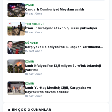
İZMİR
Çandarlı Cumhuriyet Meydanı açıldı
10 saat önce
TEKNOLOJİ
İzmir'in kuzeyinde teknoloji üssü yükseliyor
10 saat önce
GÜNDEM
Karşıyaka Belediyesi'ne 6. Başkan Yardımcısı...
15 saat önce
İZMİR
İzmir İtfaiyesi’ne 13,5 milyon Euro’luk teknoloji
yatırımı
18 saat önce
İZMİR
İzmir Yurttaş Meclisi; Çiğli, Karşıyaka ve
Bayraklı’da devam edecek
18 saat önce
🔥 EN ÇOK OKUNANLAR