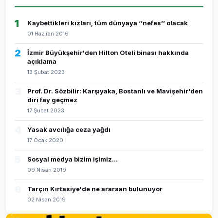
1
Kaybettikleri kızları, tüm dünyaya ‘’nefes’’ olacak
01 Haziran 2016
2
İzmir Büyükşehir'den Hilton Oteli binası hakkında
açıklama
13 Şubat 2023
3
Prof. Dr. Sözbilir: Karşıyaka, Bostanlı ve Mavişehir'den
diri fay geçmez
17 Şubat 2023
4
Yasak avcılığa ceza yağdı
17 Ocak 2020
5
Sosyal medya bizim işimiz...
09 Nisan 2019
6
Tarçın Kırtasiye'de ne ararsan bulunuyor
02 Nisan 2019