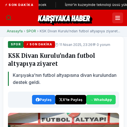
niden incelenecek
İzmir'in kuzeyinde teknoloji üssü yükseliyor
⚡ SON DAKIKA
KARŞIYAKA HABER
Anasayfa
›
SPOR
› KSK Divan Kurulu'ndan futbol altyapıya ziyaret...
🕐 11 Nisan 2025, 23:26
💬 0 yorum
SPOR
⚡ SON DAKIKA
KSK Divan Kurulu'ndan futbol
altyapıya ziyaret
Karşıyaka'nın futbol altyapısına divan kurulundan
destek geldi.
Paylaş
X'te Paylaş
WhatsApp