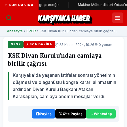
adı hayata geçireceğiz
Makine Mühendisleri Odası'ndan Başkan Ün
⚡ SON DAKIKA
KARŞIYAKA HABER
Anasayfa
›
SPOR
› KSK Divan Kurulu'ndan camiaya birlik çağrısı...
🕐 23 Kasım 2024, 19:26
💬 0 yorum
SPOR
⚡ SON DAKIKA
KSK Divan Kurulu'ndan camiaya
birlik çağrısı
Karşıyaka'da yaşanan istifalar sonrası yönetimin
düşmesi ve olağanüstü kongre kararı alınmasının
ardından Divan Kurulu Başkanı Atakan
Karakaplan, camiaya önemli mesajlar verdi.
Paylaş
X'te Paylaş
WhatsApp