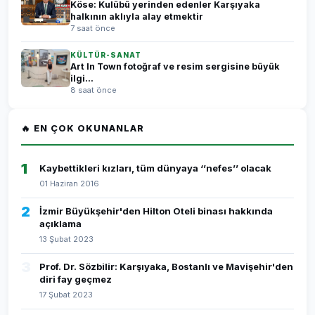
Köse: Kulübü yerinden edenler Karşıyaka
halkının aklıyla alay etmektir
7 saat önce
KÜLTÜR-SANAT
Art In Town fotoğraf ve resim sergisine büyük
ilgi...
8 saat önce
🔥 EN ÇOK OKUNANLAR
1
Kaybettikleri kızları, tüm dünyaya ‘’nefes’’ olacak
01 Haziran 2016
2
İzmir Büyükşehir'den Hilton Oteli binası hakkında
açıklama
13 Şubat 2023
3
Prof. Dr. Sözbilir: Karşıyaka, Bostanlı ve Mavişehir'den
diri fay geçmez
17 Şubat 2023