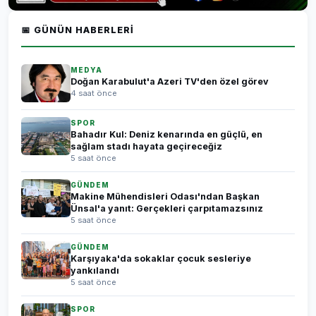
📅 GÜNÜN HABERLERI
MEDYA
Doğan Karabulut'a Azeri TV'den özel görev
4 saat önce
SPOR
Bahadır Kul: Deniz kenarında en güçlü, en
sağlam stadı hayata geçireceğiz
5 saat önce
GÜNDEM
Makine Mühendisleri Odası'ndan Başkan
Ünsal'a yanıt: Gerçekleri çarpıtamazsınız
5 saat önce
GÜNDEM
Karşıyaka'da sokaklar çocuk sesleriye
yankılandı
5 saat önce
SPOR