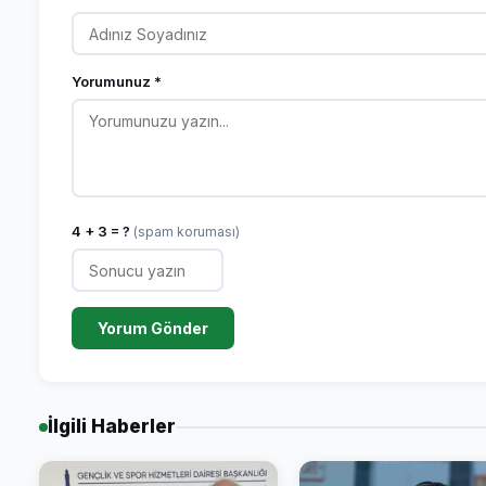
Yorumunuz *
4 + 3 = ?
(spam koruması)
Yorum Gönder
İlgili Haberler