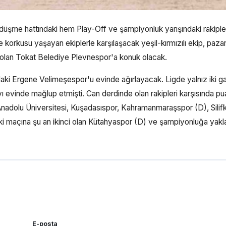
üşme hattındaki hem Play-Off ve şampiyonluk yarışındaki rakiple
 korkusu yaşayan ekiplerle karşılaşacak yeşil-kırmızılı ekip, paza
olan Tokat Belediye Plevnespor'a konuk olacak.
daki Ergene Velimeşespor'u evinde ağırlayacak. Ligde yalnız iki gal
ı evinde mağlup etmişti. Can derdinde olan rakipleri karşısında pu
nadolu Üniversitesi, Kuşadasıspor, Kahramanmaraşspor (D), Silif
ki maçına şu an ikinci olan Kütahyaspor (D) ve şampiyonluğa yakl
E-posta