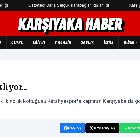
Gazeteci Barış Selçuk Karabağlar ‘da anıldı
Karşıyaka Futb
KARŞIYAKA HABER
T
ÇEVRE
EĞİTİM
MAGAZİN
SAĞLIK
İZMİR
DIĞER
iyor...
 ikincilik koltuğunu Kütahyaspor'a kaptıran Karşıyaka'da g
Paylaş
X'te Paylaş
What