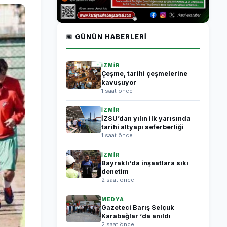
📅 GÜNÜN HABERLERI
İZMİR
Çeşme, tarihi çeşmelerine
kavuşuyor
1 saat önce
İZMİR
İZSU’dan yılın ilk yarısında
tarihi altyapı seferberliği
1 saat önce
İZMİR
Bayraklı'da inşaatlara sıkı
denetim
2 saat önce
MEDYA
Gazeteci Barış Selçuk
Karabağlar ‘da anıldı
2 saat önce