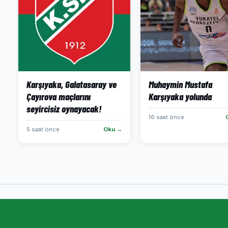
Karşıyaka, Galatasaray ve
Muhaymin Mustafa
Çayırova maçlarını
Karşıyaka yolunda
seyircisiz oynayacak!
16 saat önce
5 saat önce
Oku →