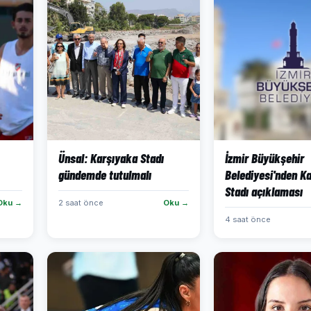
Ünsal: Karşıyaka Stadı
İzmir Büyükşehir
gündemde tutulmalı
Belediyesi'nden K
Stadı açıklaması
Oku →
2 saat önce
Oku →
4 saat önce