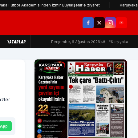
ol Akademisi'nden İzmir Büyükşehir'e ziyaret
Karşıyaka'nın kamp
YAZARLAR
Perşembe, 6 Ağustos 2026
|
⛅
--°
Karşıyaka
özler
sApp