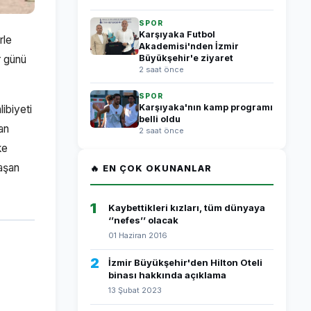
SPOR
Karşıyaka Futbol
rle
Akademisi'nden İzmir
r günü
Büyükşehir'e ziyaret
2 saat önce
SPOR
Karşıyaka'nın kamp programı
ibiyeti
belli oldu
an
2 saat önce
ke
aşan
🔥 EN ÇOK OKUNANLAR
1
Kaybettikleri kızları, tüm dünyaya
‘’nefes’’ olacak
01 Haziran 2016
2
İzmir Büyükşehir'den Hilton Oteli
binası hakkında açıklama
13 Şubat 2023