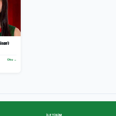
isan'ı
Oku →
İLETIŞIM