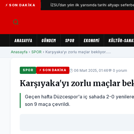
avuşuyor
İZSU’dan yılın ilk yarısında tarihi altyapı seferberliği
⚡ SON DAKIKA
ANASAYFA
GÜNDEM
SPOR
EKONOMİ
KÜLTÜR-SANA
Anasayfa
›
SPOR
› Karşıyaka'yı zorlu maçlar bekliyor......
🕐 06 Mart 2025, 01:46
💬 0 yorum
SPOR
⚡ SON DAKIKA
Karşıyaka'yı zorlu maçlar bekl
Geçen hafta Düzcespor'a iç sahada 2-0 yenilerek
son 9 maça çevrildi.