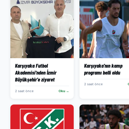
Karşıyaka Futbol
Karşıyaka'nın kamp
Akademisi'nden İzmir
programı belli oldu
Büyükşehir'e ziyaret
2 saat önce
2 saat önce
Oku →