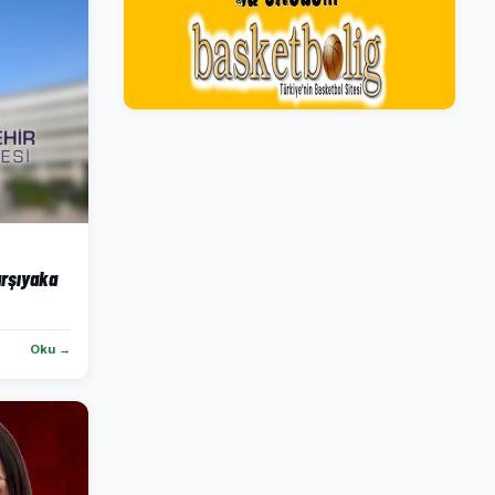
arşıyaka
Oku →