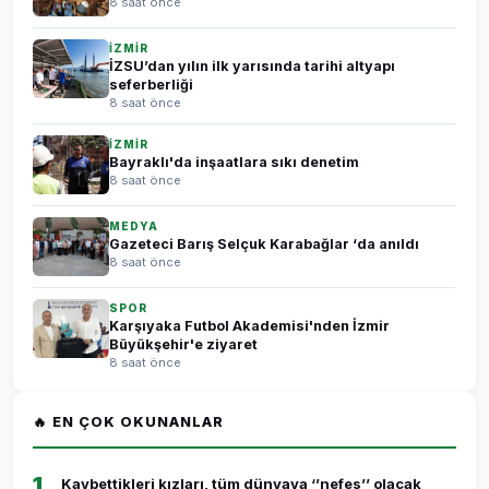
8 saat önce
İZMİR
İZSU’dan yılın ilk yarısında tarihi altyapı
seferberliği
8 saat önce
İZMİR
Bayraklı'da inşaatlara sıkı denetim
8 saat önce
MEDYA
Gazeteci Barış Selçuk Karabağlar ‘da anıldı
8 saat önce
SPOR
Karşıyaka Futbol Akademisi'nden İzmir
Büyükşehir'e ziyaret
8 saat önce
🔥 EN ÇOK OKUNANLAR
1
Kaybettikleri kızları, tüm dünyaya ‘’nefes’’ olacak