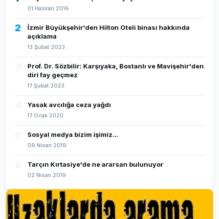
01 Haziran 2016
2
İzmir Büyükşehir'den Hilton Oteli binası hakkında
açıklama
13 Şubat 2023
3
Prof. Dr. Sözbilir: Karşıyaka, Bostanlı ve Mavişehir'den
diri fay geçmez
17 Şubat 2023
4
Yasak avcılığa ceza yağdı
17 Ocak 2020
5
Sosyal medya bizim işimiz...
09 Nisan 2019
6
Tarçın Kırtasiye'de ne ararsan bulunuyor
02 Nisan 2019