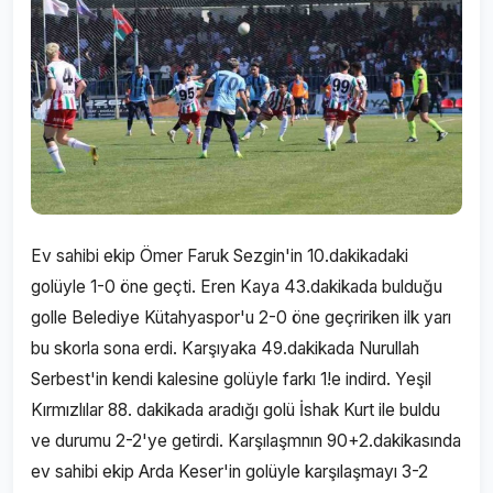
Ev sahibi ekip Ömer Faruk Sezgin'in 10.dakikadaki
golüyle 1-0 öne geçti. Eren Kaya 43.dakikada bulduğu
golle Belediye Kütahyaspor'u 2-0 öne geçririken ilk yarı
bu skorla sona erdi. Karşıyaka 49.dakikada Nurullah
Serbest'in kendi kalesine golüyle farkı 1!e indird. Yeşil
Kırmızlılar 88. dakikada aradığı golü İshak Kurt ile buldu
ve durumu 2-2'ye getirdi. Karşılaşmnın 90+2.dakikasında
ev sahibi ekip Arda Keser'in golüyle karşılaşmayı 3-2