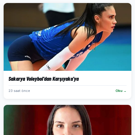
Sakarya Voleybol'dan Karşıyaka'ya
23 saat önce
Oku →