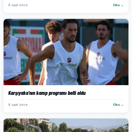
8 saat önce
Oku →
Karşıyaka'nın kamp programı belli oldu
8 saat önce
Oku →