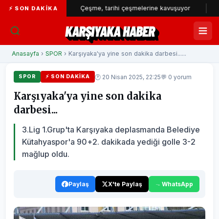
yüyor...
Çeşme, tarihi çeşmelerine kavuşuyor
İZSU’dan 
⚡ SON DAKIKA
KARŞIYAKA HABER
Anasayfa
›
SPOR
› Karşıyaka'ya yine son dakika darbesi......
🕐 20 Nisan 2025, 22:25
💬 0 yorum
SPOR
⚡ SON DAKIKA
Karşıyaka'ya yine son dakika
darbesi...
3.Lig 1.Grup'ta Karşıyaka deplasmanda Belediye
Kütahyaspor'a 90+2. dakikada yediği golle 3-2
mağlup oldu.
Paylaş
X'te Paylaş
WhatsApp